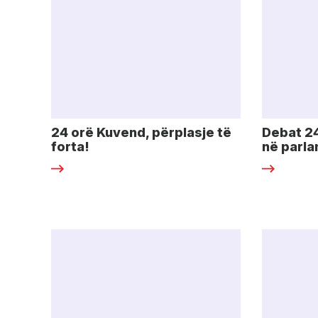
24 orë Kuvend, përplasje të
Debat 2
forta!
në parl