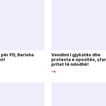
i për PD, Berisha
Vendimi i gjykatës dhe
on!
protesta e opozitës, çfa
pritet të ndodhë!