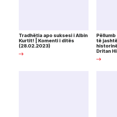
Tradhëtia apo suksesi i Albin
Pëllumb 
Kurtit! | Komenti i ditës
të jash
(28.02.2023)
historin
Dritan Hi