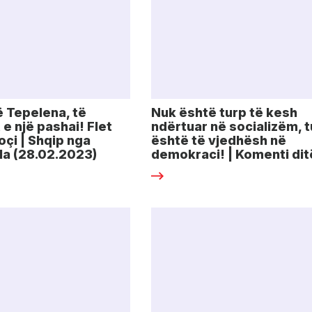
ë Tepelena, të
Nuk është turp të kesh
 e një pashai! Flet
ndërtuar në socializëm, 
oçi | Shqip nga
është të vjedhësh në
ila (28.02.2023)
demokraci! | Komenti di