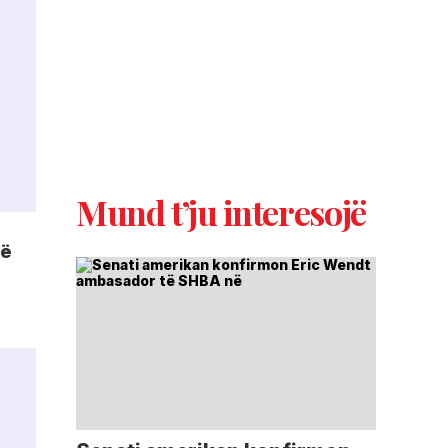
Mund t’ju interesojë
rë