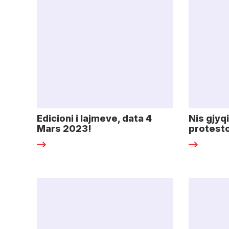
Edicioni i lajmeve, data 4
Nis gjyq
Mars 2023!
protest