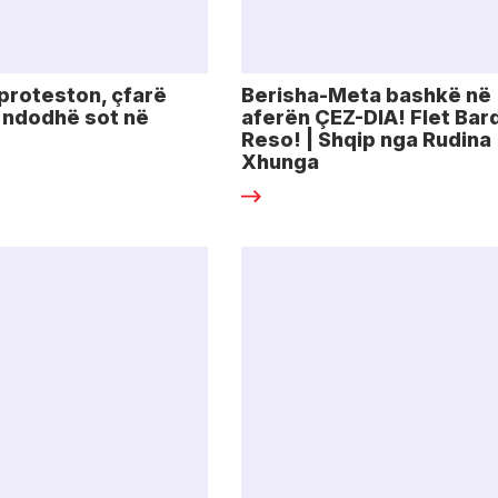
proteston, çfarë
Berisha-Meta bashkë në
ë ndodhë sot në
aferën ÇEZ-DIA! Flet Bar
Reso! | Shqip nga Rudina
Xhunga