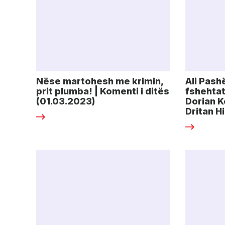
Nëse martohesh me krimin,
Ali Pash
prit plumba! | Komenti i ditës
fshehtat
(01.03.2023)
Dorian K
Dritan H