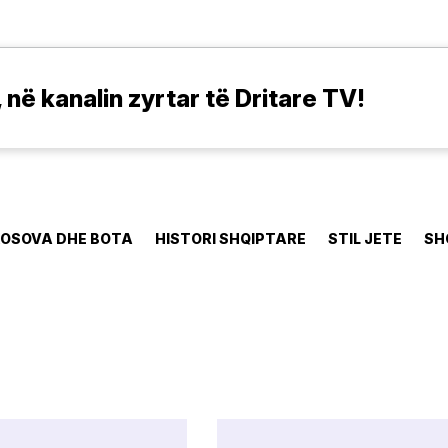
në kanalin zyrtar të Dritare TV!
OSOVA DHE BOTA
HISTORI SHQIPTARE
STIL JETE
SH