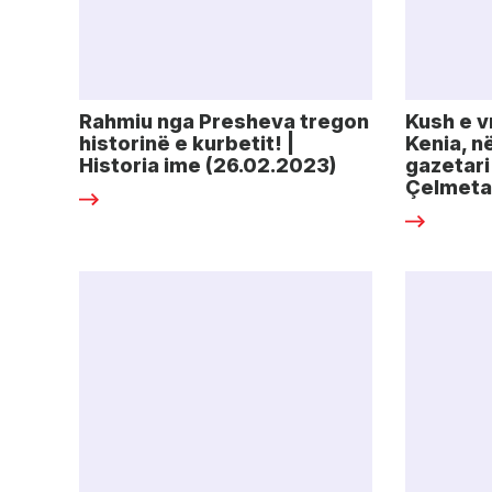
Rahmiu nga Presheva tregon
Kush e v
historinë e kurbetit! |
Kenia, në
Historia ime (26.02.2023)
gazetari 
Çelmeta! 