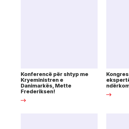
Konferencë për shtyp me
Kongres
Kryeministren e
ekspert
Danimarkës, Mette
ndërkom
Frederiksen!