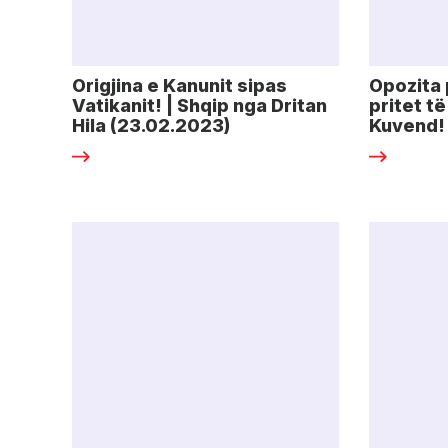
Origjina e Kanunit sipas
Opozita 
Vatikanit! | Shqip nga Dritan
pritet t
Hila (23.02.2023)
Kuvend!