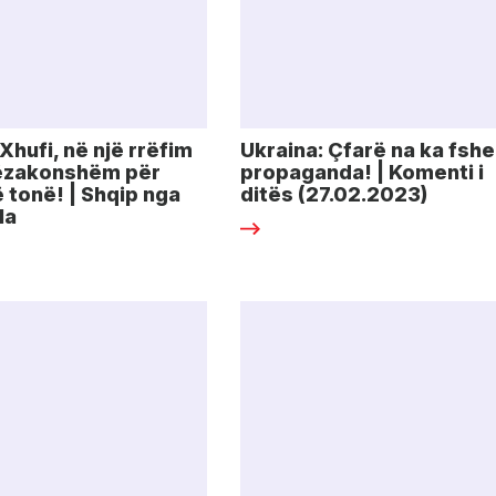
Xhufi, në një rrëfim
Ukraina: Çfarë na ka fsh
tëzakonshëm për
propaganda! | Komenti i
ë tonë! | Shqip nga
ditës (27.02.2023)
la