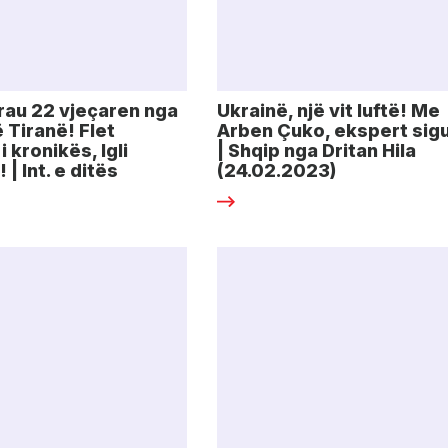
rau 22 vjeçaren nga
Ukrainë, një vit luftë! Me
 Tiranë! Flet
Arben Çuko, ekspert sigu
i kronikës, Igli
| Shqip nga Dritan Hila
| Int. e ditës
(24.02.2023)