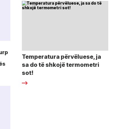
turp
Temperatura përvëluese, ja
tës
sa do të shkojë termometri
sot!