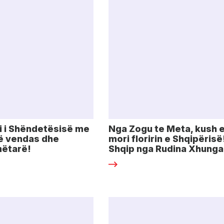
i i Shëndetësisë me
Nga Zogu te Meta, kush 
ë vendas dhe
mori floririn e Shqipërisë!
ëtarë!
Shqip nga Rudina Xhunga