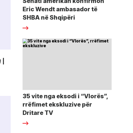
Senati amerikan konfirmon
Eric Wendt ambasador të
SHBA në Shqipëri
 |
35 vite nga eksodi i “Vlorës”,
rrëfimet ekskluzive për
Dritare TV