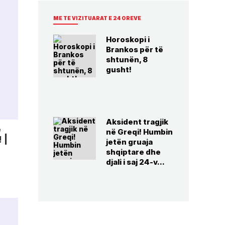
ME TE VIZITUARAT E 24 OREVE
Horoskopi i
Brankos për të
shtunën, 8
gusht!
Aksident tragjik
e
në Greqi! Humbin
 |
jetën gruaja
shqiptare dhe
djali i saj 24-v...