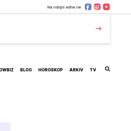
Na ndiqni edhe në
OWBIZ
BLOG
HOROSKOP
ARKIV
TV