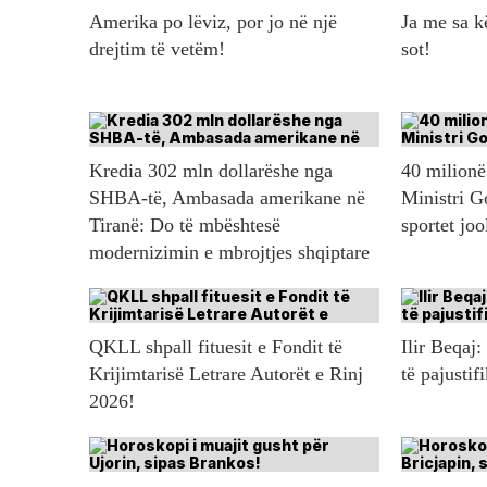
Amerika po lëviz, por jo në një
Ja me sa 
drejtim të vetëm!
sot!
Kredia 302 mln dollarëshe nga
40 milionë 
SHBA-të, Ambasada amerikane në
Ministri G
Tiranë: Do të mbështesë
sportet jo
modernizimin e mbrojtjes shqiptare
QKLL shpall fituesit e Fondit të
Ilir Beqaj:
Krijimtarisë Letrare Autorët e Rinj
të pajustif
2026!