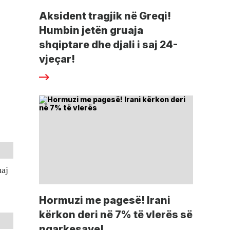
Aksident tragjik në Greqi!
Humbin jetën gruaja
shqiptare dhe djali i saj 24-
vjeçar!
uaj
Hormuzi me pagesë! Irani
kërkon deri në 7% të vlerës së
ngarkesave!