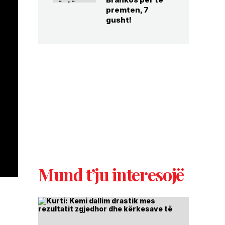
premten, 7
gusht!
Mund t’ju interesojë