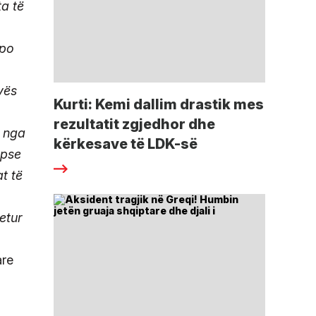
ta të
apo
vës
Kurti: Kemi dallim drastik mes
rezultatit zgjedhor dhe
ë nga
kërkesave të LDK-së
 pse
t të
etur
are