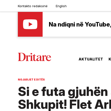
Kontakto redaksinë
English
Na ndiqni në YouTube, 
AKTUALITET
K
NGJARJET E DITËS
Si e futa gjuhën
Shkupit! Flet Ar