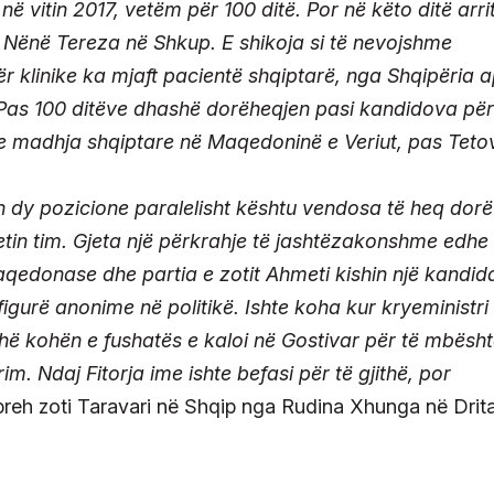
ë vitin 2017, vetëm për 100 ditë. Por në këto ditë arri
 Nënë Tereza në Shkup. E shikoja si të nevojshme
r klinike ka mjaft pacientë shqiptarë, nga Shqipëria 
 Pas 100 ditëve dhashë dorëheqjen pasi kandidova për
 e madhja shqiptare në Maqedoninë e Veriut, pas Teto
dy pozicione paralelisht kështu vendosa të heq dor
etin tim. Gjeta një përkrahje të jashtëzakonshme edhe
aqedonase dhe partia e zotit Ahmeti kishin një kandida
figurë anonime në politikë. Ishte koha kur kryeministri
ithë kohën e fushatës e kaloi në Gostivar për të mbësht
m. Ndaj Fitorja ime ishte befasi për të gjithë, por
hpreh zoti Taravari në Shqip nga Rudina Xhunga në Drit