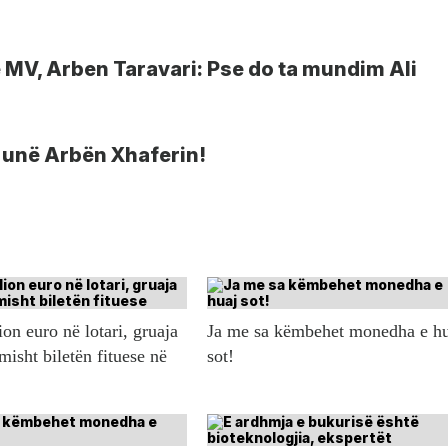
ë MV, Arben Taravari: Pse do ta mundim Ali
a unë Arbën Xhaferin!
ion euro në lotari, gruaja
Ja me sa këmbehet monedha e h
misht biletën fituese në
sot!