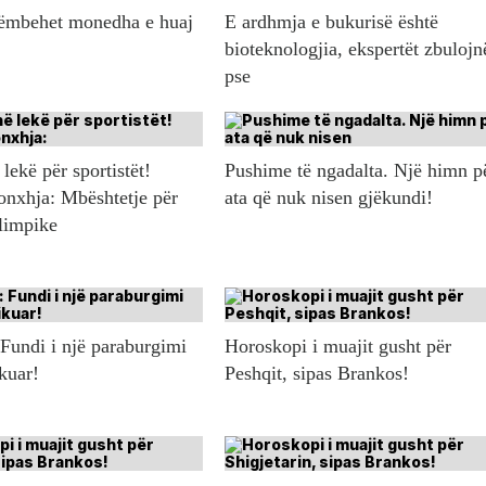
këmbehet monedha e huaj
E ardhmja e bukurisë është
bioteknologjia, ekspertët zbulojn
pse
lekë për sportistët!
Pushime të ngadalta. Një himn p
onxhja: Mbështetje për
ata që nuk nisen gjëkundi!
olimpike
 Fundi i një paraburgimi
Horoskopi i muajit gusht për
ikuar!
Peshqit, sipas Brankos!