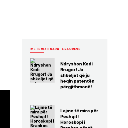
ME TE VIZITUARAT E 24 OREVE
Ndryshon Kodi
Rrugor! Ja
shkeljet që ju
heqin patentën
përgjithmonë!
Lajme të mira për
Peshqit!
Horoskopi i
Brankos për të