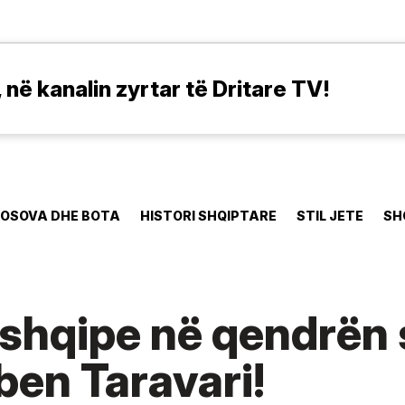
në kanalin zyrtar të Dritare TV!
OSOVA DHE BOTA
HISTORI SHQIPTARE
STIL JETE
SH
 shqipe në qendrën 
ben Taravari!