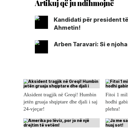
Kandidati për president t
Ahmetin!
Arben Taravari: Si e njoh
Aksident tragjik në Greqi! Humbin
Fitoi 1 mil
jetën gruaja shqiptare dhe djali i saj
hodhi gabi
24-vjeçar!
plehra!