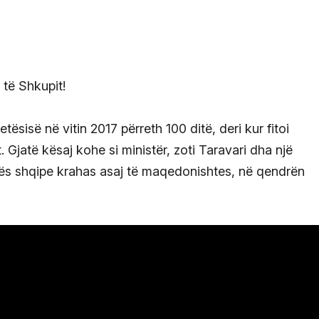
ësisë në vitin 2017 përreth 100 ditë, deri kur fitoi
 Gjatë kësaj kohe si ministër, zoti Taravari dha një
hës shqipe krahas asaj të maqedonishtes, në qendrën