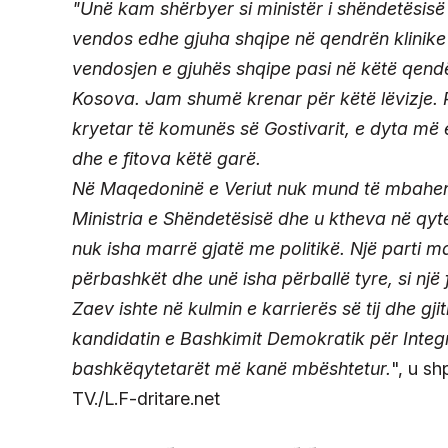
"Unë kam shërbyer si ministër i shëndetësisë n
vendos edhe gjuha shqipe në qendrën klinike
vendosjen e gjuhës shqipe pasi në këtë qendë
Kosova. Jam shumë krenar për këtë lëvizje.
kryetar të komunës së Gostivarit, e dyta më
dhe e fitova këtë garë.
Në Maqedoninë e Veriut nuk mund të mbahen 
Ministria e Shëndetësisë dhe u ktheva në qyt
nuk isha marrë gjatë me politikë. Një parti m
përbashkët dhe unë isha përballë tyre, si një 
Zaev ishte në kulmin e karrierës së tij dhe gj
kandidatin e Bashkimit Demokratik për Integri
bashkëqytetarët më kanë mbështetur.
", u s
TV./L.F-dritare.net