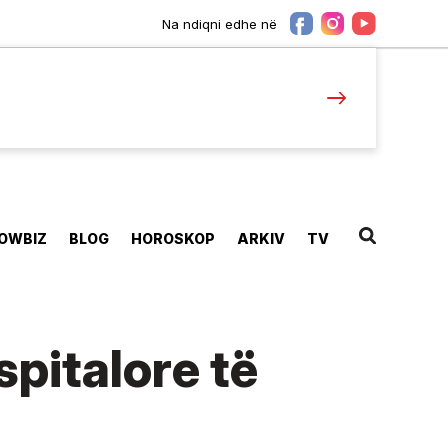
Na ndiqni edhe në
OWBIZ
BLOG
HOROSKOP
ARKIV
TV
spitalore të