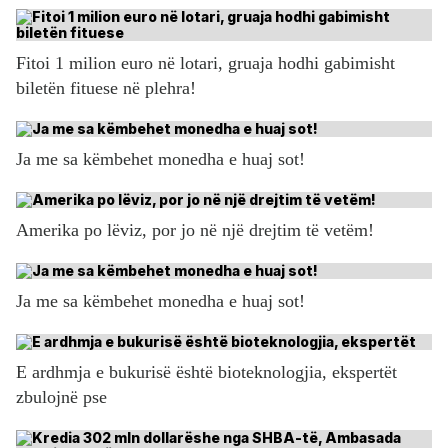
Fitoi 1 milion euro në lotari, gruaja hodhi gabimisht
biletën fituese në plehra!
Ja me sa këmbehet monedha e huaj sot!
Amerika po lëviz, por jo në një drejtim të vetëm!
Ja me sa këmbehet monedha e huaj sot!
E ardhmja e bukurisë është bioteknologjia, ekspertët
zbulojnë pse