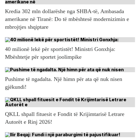
Kredia 302 mln dollarëshe nga SHBA-të, Ambasada
amerikane në Tiranë: Do të mbështesë modernizimin e
mbrojtjes shqiptare
40 milionë lekë për sportistët! Ministri Gonxhja:
Mbështetje për sportet joolimpike
Pushime të ngadalta. Një himn për ata që nuk nisen
gjëkundi!
QKLL shpall fituesit e Fondit të Krijimtarisë Letrare
Autorët e Rinj 2026!