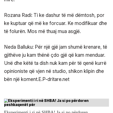
Rozana Radi: Ti ke dashur të më dëmtosh, por
ke kuptuar që më ke forcuar. Ke modifikuar dhe
të folurën. Mos më thuaj mua asgjë.
Neda Balluku: Për një gjë jam shumë krenare, të
gjithëve ju kam thënë çdo gjë që kam menduar.
Unë dhe këtë ta dish nuk kam për të qenë kurrë
opinioniste që vjen në studio, shikon klipin dhe
bën një koment.E.P-dritare.net
Eksperimenti i ri në SHBA! Ja si po përdoren