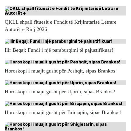
QKLL shpall fituesit e Fondit të Krijimtarisë Letrare
Autorët e Rinj 2026!
Ilir Beqaj: Fundi i një paraburgimi të pajustifikuar!
Horoskopi i muajit gusht për Peshqit, sipas Brankos!
Horoskopi i muajit gusht për Ujorin, sipas Brankos!
Horoskopi i muajit gusht për Bricjapin, sipas Brankos!