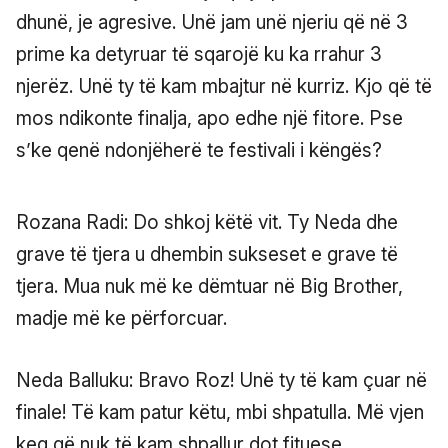
dhunë, je agresive. Unë jam unë njeriu që në 3
prime ka detyruar të sqarojë ku ka rrahur 3
njerëz. Unë ty të kam mbajtur në kurriz. Kjo që të
mos ndikonte finalja, apo edhe një fitore. Pse
s’ke qenë ndonjëherë te festivali i këngës?
Rozana Radi: Do shkoj këtë vit. Ty Neda dhe
grave të tjera u dhembin sukseset e grave të
tjera. Mua nuk më ke dëmtuar në Big Brother,
madje më ke përforcuar.
Neda Balluku: Bravo Roz! Unë ty të kam çuar në
finale! Të kam patur këtu, mbi shpatulla. Më vjen
keq që nuk të kam shpallur dot fituese.