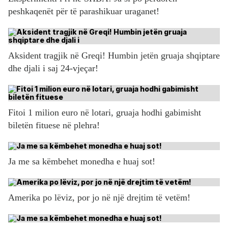
peshkaqenët për të parashikuar uraganet!
Aksident tragjik në Greqi! Humbin jetën gruaja shqiptare
dhe djali i saj 24-vjeçar!
Fitoi 1 milion euro në lotari, gruaja hodhi gabimisht
biletën fituese në plehra!
Ja me sa këmbehet monedha e huaj sot!
Amerika po lëviz, por jo në një drejtim të vetëm!