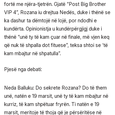
fortë me njëra-tjetrën. Gjatë “Post Big Brother
VIP 4”, Rozana iu drejtua Nedës, duke i thënë se
ka dashur ta dëmtojë në lojë, por ndodhi e
kundërta. Opinionistja u kundërpërgjigj duke i
thënë “unë ty të kam çuar në finale, më vjen keq
që nuk të shpalla dot fituese”, teksa shtoi se ‘të
kam mbajtur në shpatulla”.
Pjesë nga debati:
Neda Balluku: Do sekrete Rozana? Do të them
unë, natën e 19 marsit, unë ty të kam mbajtur në
kurriz, të kam shpëtuar fryrën. Ti natën e 19
marsit, meritoje të thoja që je përsëritëse në