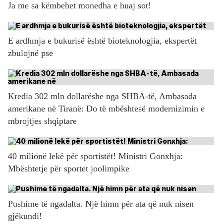
Ja me sa këmbehet monedha e huaj sot!
E ardhmja e bukurisë është bioteknologjia, ekspertët
zbulojnë pse
Kredia 302 mln dollarëshe nga SHBA-të, Ambasada
amerikane në Tiranë: Do të mbështesë modernizimin e
mbrojtjes shqiptare
40 milionë lekë për sportistët! Ministri Gonxhja:
Mbështetje për sportet joolimpike
Pushime të ngadalta. Një himn për ata që nuk nisen
gjëkundi!