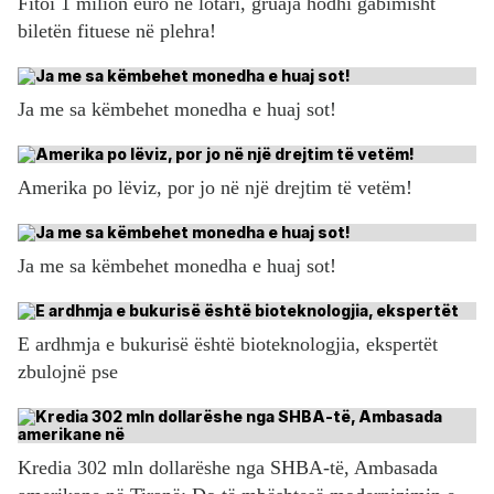
Fitoi 1 milion euro në lotari, gruaja hodhi gabimisht
biletën fituese në plehra!
Ja me sa këmbehet monedha e huaj sot!
Amerika po lëviz, por jo në një drejtim të vetëm!
Ja me sa këmbehet monedha e huaj sot!
E ardhmja e bukurisë është bioteknologjia, ekspertët
zbulojnë pse
Kredia 302 mln dollarëshe nga SHBA-të, Ambasada