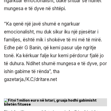
ngarkuar emocionalisht, duke shtuar se ndihet
mungesa e të dyve në shtëpi.
“Ka qenë një javë shumë e ngarkuar
emocionalisht, mu duk sikur iku një pjesëtar i
familjes, është mik i shokëve të mi më të mirë.
Edhe për G Banin, që kemi pasur ulje ngritje
tonë. Ka kërkuar falje kur kemi përdorur fjalë jo
të duhura. Ndihet shumë mungesa e të dyve, por
ishin gabime të rënda”, tha
gazetarja./K.C/dritare.net