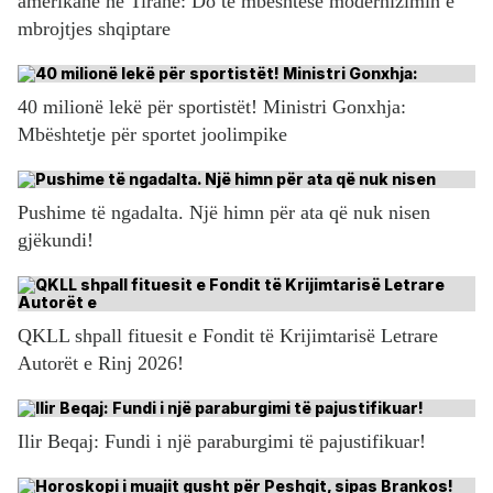
amerikane në Tiranë: Do të mbështesë modernizimin e
mbrojtjes shqiptare
40 milionë lekë për sportistët! Ministri Gonxhja:
Mbështetje për sportet joolimpike
Pushime të ngadalta. Një himn për ata që nuk nisen
gjëkundi!
QKLL shpall fituesit e Fondit të Krijimtarisë Letrare
Autorët e Rinj 2026!
Ilir Beqaj: Fundi i një paraburgimi të pajustifikuar!