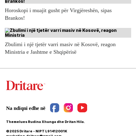
Horoskopi i muajit gusht për Virgjëreshën, sipas
Brankos!
Zbulimi i një tjetër varri masiv në Kosovë, reagon
Ministria e Jashtme e Shqipërisë
Themelues Rudina Xhunga dhe Dritan Hila.
©2025 Dritare - NIPT L91412001K
marketing.dritare@gmail.com