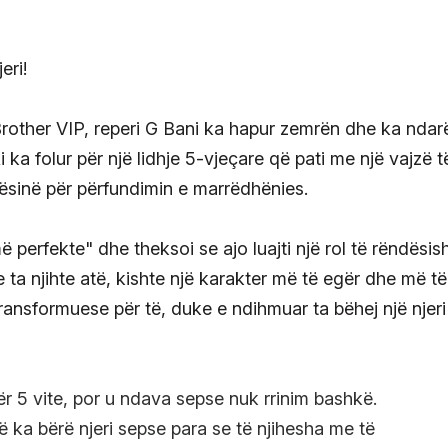
rother VIP, reperi G Bani ka hapur zemrën dhe ka ndar
i ka folur për një lidhje 5-vjeçare që pati me një vajzë t
jësinë për përfundimin e marrëdhënies.
më perfekte" dhe theksoi se ajo luajti një rol të rëndësi
 se ta njihte atë, kishte një karakter më të egër dhe më të
 transformuese për të, duke e ndihmuar ta bëhej një njer
ër 5 vite, por u ndava sepse nuk rrinim bashkë.
më ka bërë njeri sepse para se të njihesha me të