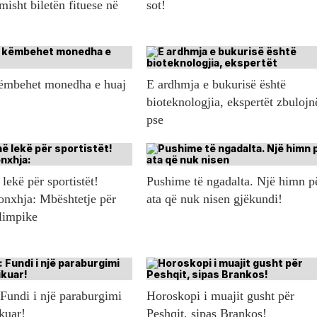
misht biletën fituese në
sot!
këmbehet monedha e huaj
E ardhmja e bukurisë është
bioteknologjia, ekspertët zbulojn
pse
lekë për sportistët!
Pushime të ngadalta. Një himn p
onxhja: Mbështetje për
ata që nuk nisen gjëkundi!
olimpike
 Fundi i një paraburgimi
Horoskopi i muajit gusht për
ikuar!
Peshqit, sipas Brankos!