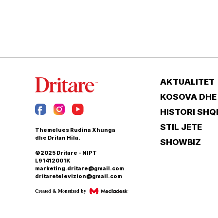
AKTUALITET
KOSOVA DHE
HISTORI SHQ
STIL JETE
Themelues Rudina Xhunga
dhe Dritan Hila.
SHOWBIZ
©2025 Dritare - NIPT
L91412001K
marketing.dritare@gmail.com
dritaretelevizion@gmail.com
Created & Monetized by