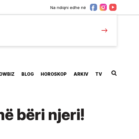
Na ndiqni edhe në
OWBIZ
BLOG
HOROSKOP
ARKIV
TV
ë bëri njeri!