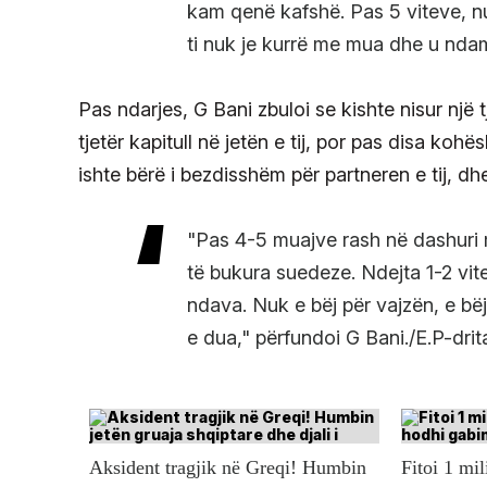
kam qenë kafshë. Pas 5 viteve, nuk
ti nuk je kurrë me mua dhe u ndamë
Pas ndarjes, G Bani zbuloi se kishte nisur një t
tjetër kapitull në jetën e tij, por pas disa koh
ishte bërë i bezdisshëm për partneren e tij, d
"Pas 4-5 muajve rash në dashuri 
të bukura suedeze. Ndejta 1-2 vit
ndava. Nuk e bëj për vajzën, e bë
e dua," përfundoi G Bani./E.P-drit
Aksident tragjik në Greqi! Humbin
Fitoi 1 mil