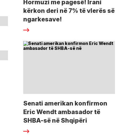
Hormuzi me pagesë! Irani
kërkon deri në 7% të vlerës së
ngarkesave!
Senati amerikan konfirmon
Eric Wendt ambasador të
SHBA-së në Shqipëri