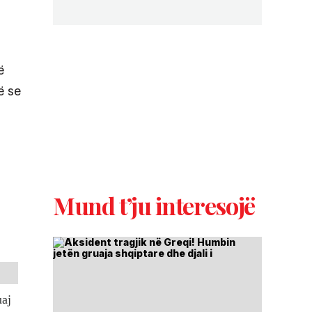
ë
ë se
Mund t’ju interesojë
uaj