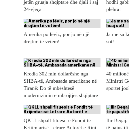
jetën gruaja shqiptare dhe djali i saj
hodhi gabi
24-vjeçar!
plehra!
Amerika po lëviz, por jo në një
Ja me sa 
drejtim të vetëm!
sot!
Kredia 302 mln dollarëshe nga
40 milionë 
SHBA-të, Ambasada amerikane në
Ministri G
Tiranë: Do të mbështesë
sportet jo
modernizimin e mbrojtjes shqiptare
QKLL shpall fituesit e Fondit të
Ilir Beqaj:
Krijimtarisë Letrare Autorët e Rinj
të pajustif