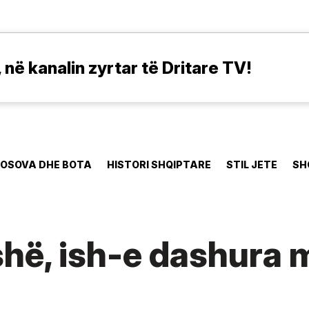
në kanalin zyrtar të Dritare TV!
OSOVA DHE BOTA
HISTORI SHQIPTARE
STIL JETE
SH
shë, ish-e dashura m