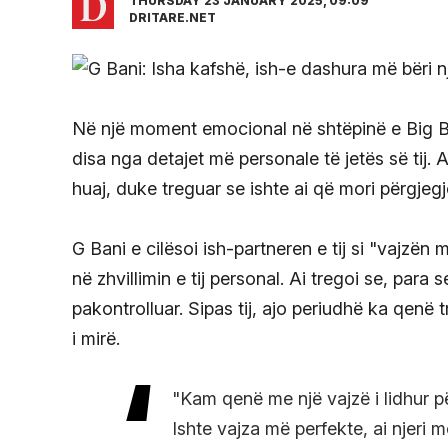
THURSDAY 23 JANUARY 2025, 09:09
DRITARE.NET
Në një moment emocional në shtëpinë e Big B
disa nga detajet më personale të jetës së tij. A
huaj, duke treguar se ishte ai që mori përgjeg
G Bani e cilësoi ish-partneren e tij si "vajzën 
në zhvillimin e tij personal. Ai tregoi se, para
pakontrolluar. Sipas tij, ajo periudhë ka qenë
i mirë.
"Kam qenë me një vajzë i lidhur p
Ishte vajza më perfekte, ai njeri 