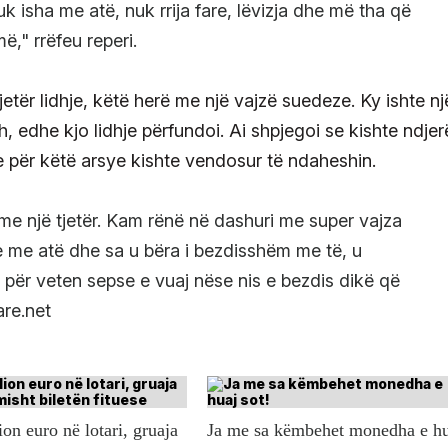
 isha me atë, nuk rrija fare, lëvizja dhe më tha që
," rrëfeu reperi.
jetër lidhje, këtë herë me një vajzë suedeze. Ky ishte nj
ësh, edhe kjo lidhje përfundoi. Ai shpjegoi se kishte ndjer
he për këtë arsye kishte vendosur të ndaheshin.
me një tjetër. Kam rënë në dashuri me super vajza
e me atë dhe sa u bëra i bezdisshëm me të, u
j për veten sepse e vuaj nëse nis e bezdis dikë që
are.net
ion euro në lotari, gruaja
Ja me sa këmbehet monedha e h