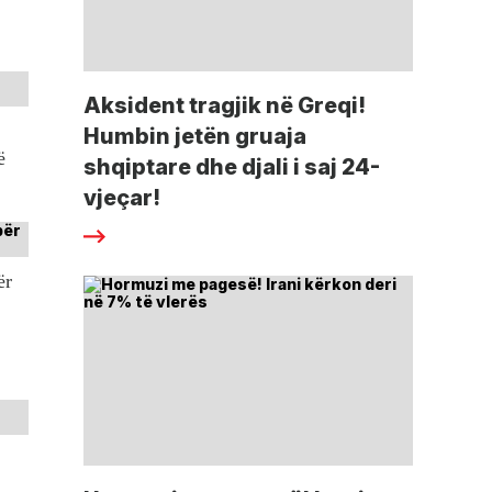
Aksident tragjik në Greqi!
Humbin jetën gruaja
ë
shqiptare dhe djali i saj 24-
vjeçar!
ër