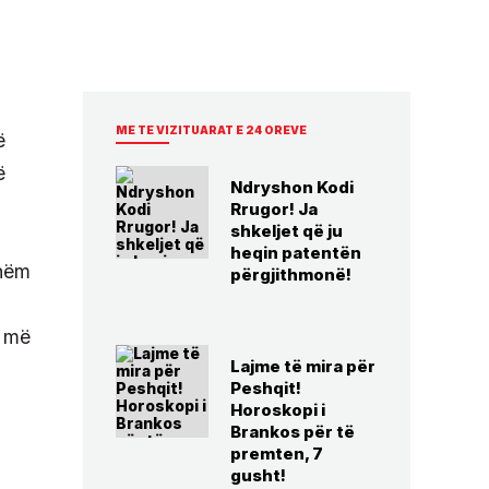
ME TE VIZITUARAT E 24 OREVE
ë
ë
Ndryshon Kodi
Rrugor! Ja
shkeljet që ju
heqin patentën
shëm
përgjithmonë!
i më
Lajme të mira për
Peshqit!
Horoskopi i
Brankos për të
premten, 7
gusht!