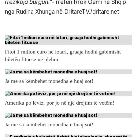
rrezikoja burgun.”
- rrëfen Rrok Gemi në Shqip
nga Rudina Xhunga në DritareTV./dritare.net
Fitoi 1 milion euro në lotari, gruaja hodhi gabimisht
biletën fituese në plehra!
Ja me sa këmbehet monedha e huaj sot!
Amerika po lëviz, por jo në një drejtim të vetëm!
Ja me sa këmbehet monedha e huaj sot!