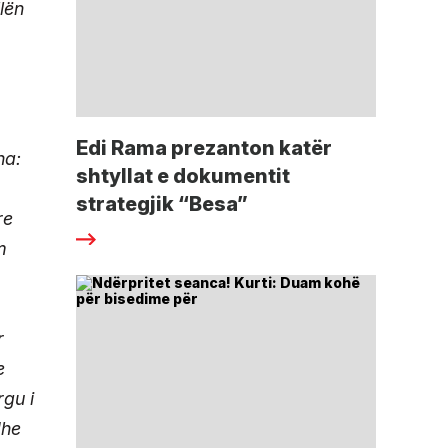
llën
Edi Rama prezanton katër
ha:
shtyllat e dokumentit
strategjik “Besa”
re
m
r
e
rgu i
dhe