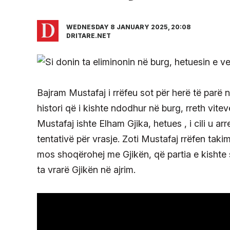
WEDNESDAY 8 JANUARY 2025, 20:08
DRITARE.NET
Bajram Mustafaj i rrëfeu sot për herë të parë
histori që i kishte ndodhur në burg, rreth vitev
Mustafaj ishte Elham Gjika, hetues , i cili u a
tentativë për vrasje. Zoti Mustafaj rrëfen taki
mos shoqërohej me Gjikën, që partia e kishte s
ta vrarë Gjikën në ajrim.