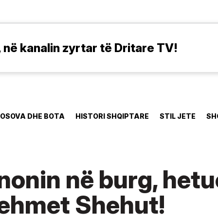
në kanalin zyrtar të Dritare TV!
OSOVA DHE BOTA
HISTORI SHQIPTARE
STIL JETE
SH
inonin në burg, hetu
Mehmet Shehut!