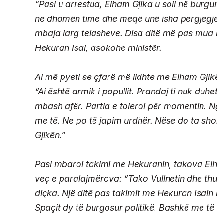
“Pasi u arrestua, Elham Gjika u soll në burgun 3
në dhomën time dhe meqë unë isha përgjegjës
mbaja larg telasheve. Disa ditë më pas mua m
Hekuran Isai, asokohe ministër.
Ai më pyeti se çfarë më lidhte me Elham Gjik
“Ai është armik i popullit. Prandaj ti nuk duh
mbash afër. Partia e toleroi për momentin. Ng
me të. Ne po të japim urdhër. Nëse do ta sh
Gjikën.”
Pasi mbaroi takimi me Hekuranin, takova Elh
veç e paralajmërova: “Tako Vullnetin dhe thuaj
diçka. Një ditë pas takimit me Hekuran Isain n
Spaçit dy të burgosur politikë. Bashkë me të