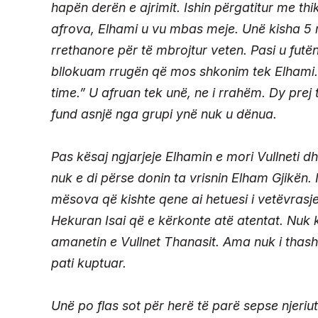
hapën derën e ajrimit. Ishin përgatitur me th
afrova, Elhami u vu mbas meje. Unë kisha 5 
rrethanore për të mbrojtur veten. Pasi u futë
bllokuam rrugën që mos shkonim tek Elhami. 
time.” U afruan tek unë, ne i rrahëm. Dy prej 
fund asnjë nga grupi ynë nuk u dënua.
Pas kësaj ngjarjeje Elhamin e mori Vullneti d
nuk e di përse donin ta vrisnin Elham Gjikën.
mësova që kishte qene ai hetuesi i vetëvrasj
Hekuran Isai që e kërkonte atë atentat. Nuk 
amanetin e Vullnet Thanasit. Ama nuk i thash
pati kuptuar.
Unë po flas sot për herë të parë sepse njeriut k