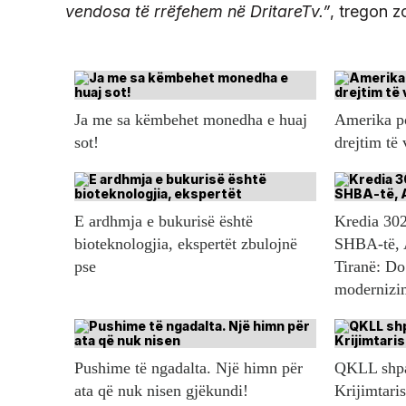
vendosa të rrëfehem në DritareTv.”
, tregon z
Ja me sa këmbehet monedha e huaj
Amerika po
sot!
drejtim të
E ardhmja e bukurisë është
Kredia 302
bioteknologjia, ekspertët zbulojnë
SHBA-të, 
pse
Tiranë: Do
modernizim
Pushime të ngadalta. Një himn për
QKLL shpal
ata që nuk nisen gjëkundi!
Krijimtaris