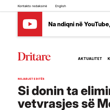
Kontakto redaksinë
English
Na ndiqni në YouTube, 
AKTUALITET
K
NGJARJET E DITËS
Si donin ta elim
vetvrasjes së 