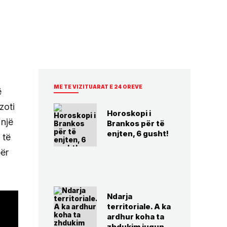
ME TE VIZITUARAT E 24 OREVE
ë
zoti
Horoskopi i
 një
Brankos për të
enjten, 6 gusht!
 të
për
Ndarja
territoriale. A ka
ardhur koha ta
zhdukim jugun