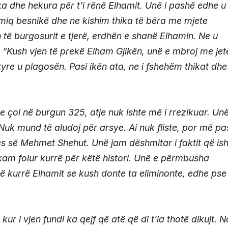
ika dhe hekura për t’i rënë Elhamit. Unë i pashë edhe u
miq besnikë dhe ne kishim thika të bëra me mjete
n të burgosurit e tjerë, erdhën e shanë Elhamin. Ne u
“Kush vjen të prekë Elham Gjikën, unë e mbroj me jet
tyre u plagosën. Pasi ikën ata, ne i fshehëm thikat dhe
he çoi në burgun 325, atje nuk ishte më i rrezikuar. Un
 Nuk mund të aludoj për arsye. Ai nuk fliste, por më pa
es së Mehmet Shehut. Unë jam dëshmitar i faktit që is
kam folur kurrë për këtë histori. Unë e përmbusha
ë kurrë Elhamit se kush donte ta eliminonte, edhe pse 
ur i vjen fundi ka qejf që atë që di t’ia thotë dikujt. N