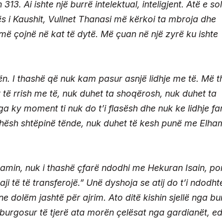
13. Ai ishte një burrë intelektual, inteligjent. Atë e so
 i Kaushit, Vullnet Thanasi më kërkoi ta mbroja dhe
ë çojnë në kat të dytë. Më çuan në një zyrë ku ishte
ën. I thashë që nuk kam pasur asnjë lidhje me të. Më t
et të rrish me të, nuk duhet ta shoqërosh, nuk duhet ta
a ky moment ti nuk do t’i flasësh dhe nuk ke lidhje fa
ohësh shtëpinë tënde, nuk duhet të kesh punë me Elha
amin, nuk i thashë çfarë ndodhi me Hekuran Isain, po
i të të transferojë.” Unë dyshoja se atij do t’i ndodht
e dolëm jashtë për ajrim. Ato ditë kishin sjellë nga bu
 burgosur të tjerë ata morën çelësat nga gardianët, e