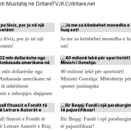
oti Mustafaj në DritareTV./K.C/dritare.net
 lëviz, por jo në një
Ja me sa këmbehet monedha e h
 vetëm!
sot!
 mln dollarëshe nga
40 milionë lekë për sportistët!
Ambasada amerikane në
Ministri Gonxhja: Mbështetje pë
 të mbështesë
sportet joolimpike
in e mbrojtjes shqiptare
l fituesit e Fondit të
Ilir Beqaj: Fundi i një paraburgi
ë Letrare Autorët e Rinj
të pajustifikuar!