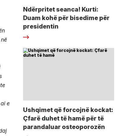
Ndërpritet seanca! Kurti:
Duam kohë për bisedime për
presidentin
ën
 në
ë
s
hte
ai e
Ushqimet që forcojnë kockat:
Çfarë duhet të hamë për të
parandaluar osteoporozën
daj