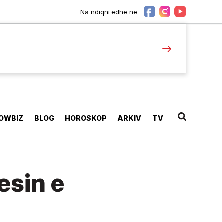
Na ndiqni edhe në
OWBIZ
BLOG
HOROSKOP
ARKIV
TV
esin e