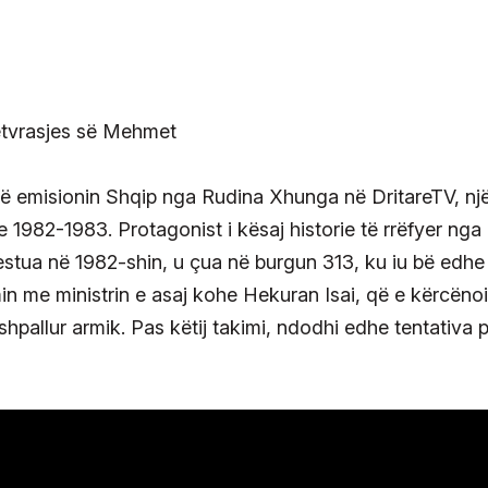
 në emisionin Shqip nga Rudina Xhunga në DritareTV, nj
e 1982-1983. Protagonist i kësaj historie të rrëfyer nga 
rrestua në 1982-shin, u çua në burgun 313, ku iu bë edhe
min me ministrin e asaj kohe Hekuran Isai, që e kërcënoi
hpallur armik. Pas këtij takimi, ndodhi edhe tentativa 