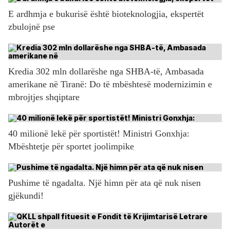
E ardhmja e bukurisë është bioteknologjia, ekspertët
zbulojnë pse
Kredia 302 mln dollarëshe nga SHBA-të, Ambasada
amerikane në Tiranë: Do të mbështesë modernizimin e
mbrojtjes shqiptare
40 milionë lekë për sportistët! Ministri Gonxhja:
Mbështetje për sportet joolimpike
Pushime të ngadalta. Një himn për ata që nuk nisen
gjëkundi!