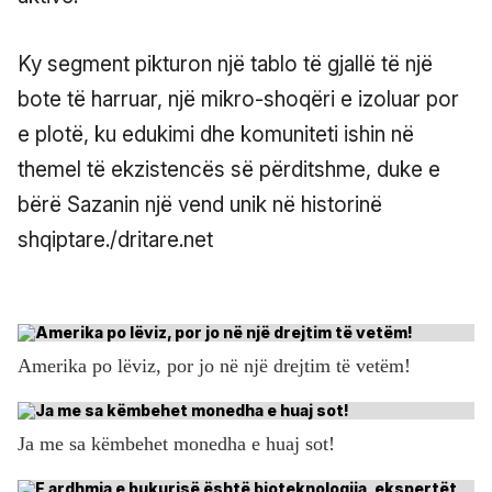
Ky segment pikturon një tablo të gjallë të një
bote të harruar, një mikro-shoqëri e izoluar por
e plotë, ku edukimi dhe komuniteti ishin në
themel të ekzistencës së përditshme, duke e
bërë Sazanin një vend unik në historinë
shqiptare./dritare.net
Amerika po lëviz, por jo në një drejtim të vetëm!
Ja me sa këmbehet monedha e huaj sot!