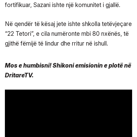
fortifikuar, Sazani ishte një komunitet i gjallë.
Në qendër të kësaj jete ishte shkolla tetëvjeçare
“22 Tetori”, e cila numëronte mbi 80 nxënës, të
gjithë fëmijë të lindur dhe rritur në ishull.
Mos e humbisni! Shikoni emisionin e plotë në
DritareTV.