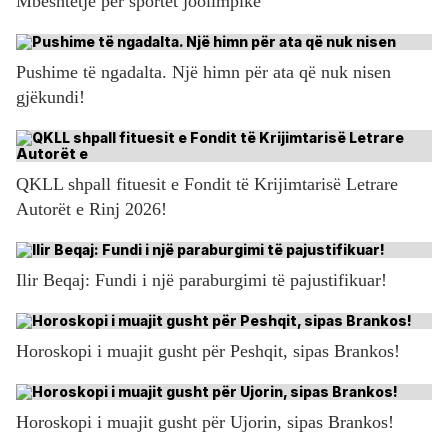
Mbështetje për sportet joolimpike
Pushime të ngadalta. Një himn për ata që nuk nisen
gjëkundi!
QKLL shpall fituesit e Fondit të Krijimtarisë Letrare
Autorët e Rinj 2026!
Ilir Beqaj: Fundi i një paraburgimi të pajustifikuar!
Horoskopi i muajit gusht për Peshqit, sipas Brankos!
Horoskopi i muajit gusht për Ujorin, sipas Brankos!