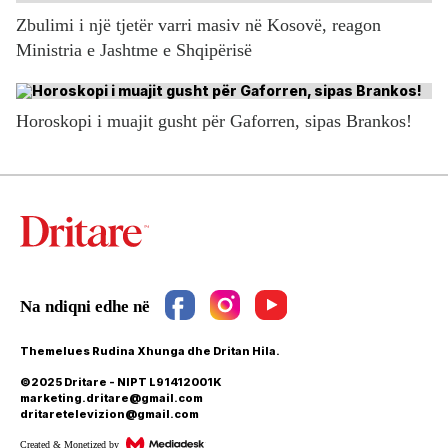
Zbulimi i një tjetër varri masiv në Kosovë, reagon
Ministria e Jashtme e Shqipërisë
Horoskopi i muajit gusht për Gaforren, sipas Brankos!
Themelues Rudina Xhunga dhe Dritan Hila.
©2025 Dritare - NIPT L91412001K
marketing.dritare@gmail.com
dritaretelevizion@gmail.com
Created & Monetized by