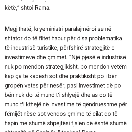
këtë,” shtoi Rama.
Megjithatë, kryeministri paralajmëroi se në
shtator do të flitet hapur për disa problematika
të industrisë turistike, përfshirë strategjitë e
investimeve dhe çmimet. “Një pjesë e industrisë
nuk po mendon strategjikisht, po mendon vetëm
kap ça të kapësh sot dhe praktikisht po i bën
gropën vetes për nesër, pasi investimet që po
bën nuk do të mund t’i shlyejë dhe as do të
mund t’i kthejë në investime të qëndrueshme për
fëmijët nëse sot vendos çmime të cilat do të
hapin me shumë shpejtësi fjalën që është shumë