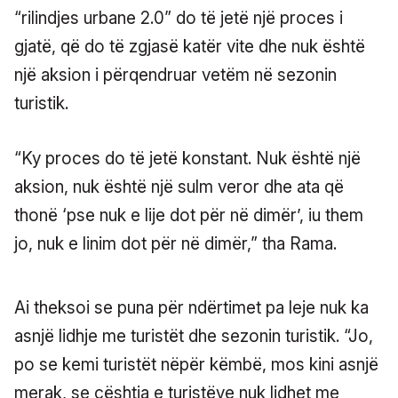
“rilindjes urbane 2.0” do të jetë një proces i
gjatë, që do të zgjasë katër vite dhe nuk është
një aksion i përqendruar vetëm në sezonin
turistik.
“Ky proces do të jetë konstant. Nuk është një
aksion, nuk është një sulm veror dhe ata që
thonë ‘pse nuk e lije dot për në dimër’, iu them
jo, nuk e linim dot për në dimër,” tha Rama.
Ai theksoi se puna për ndërtimet pa leje nuk ka
asnjë lidhje me turistët dhe sezonin turistik. “Jo,
po se kemi turistët nëpër këmbë, mos kini asnjë
merak, se çështja e turistëve nuk lidhet me