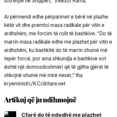
shtrenjtë në Shqipëri,” theksoi Rama.
Ai përmendi edhe përparimet e bërë në plazhe
këtë vit dhe premtoi masa radikale për vitin e
ardhshëm, me forcim të rolit të bashkive. “Do të
marrin masa radikale edhe me plazhet për vitin e
ardhshëm, ku bashkitë do të marrin shumë më
tepër forcë, por ama shkundja e bashkive sot
është një domosdoshmëri që të gjitha gjërat të
shkojnë shumë më mirë nesër,” tha
kryeministri./K.C/dritare.net
Çfarë do të ndodhë me plazhet