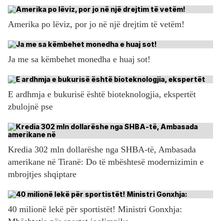
Amerika po lëviz, por jo në një drejtim të vetëm!
Ja me sa këmbehet monedha e huaj sot!
E ardhmja e bukurisë është bioteknologjia, ekspertët
zbulojnë pse
Kredia 302 mln dollarëshe nga SHBA-të, Ambasada
amerikane në Tiranë: Do të mbështesë modernizimin e
mbrojtjes shqiptare
40 milionë lekë për sportistët! Ministri Gonxhja: