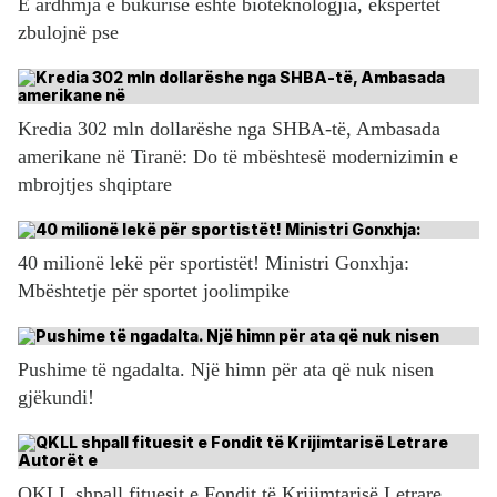
E ardhmja e bukurisë është bioteknologjia, ekspertët
zbulojnë pse
Kredia 302 mln dollarëshe nga SHBA-të, Ambasada
amerikane në Tiranë: Do të mbështesë modernizimin e
mbrojtjes shqiptare
40 milionë lekë për sportistët! Ministri Gonxhja:
Mbështetje për sportet joolimpike
Pushime të ngadalta. Një himn për ata që nuk nisen
gjëkundi!
QKLL shpall fituesit e Fondit të Krijimtarisë Letrare