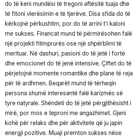
do të keni mundësi të tregoni aftësitë tuaja dhe
të fitoni vlerësimin e të tjerëve. Disa sfida do të
kërkojnë përkushtim, por do të arrini t’i kaloni
me sukses. Financat mund të përmirësohen falë
një projekti fitimprurës ose një shpërblimi të
merituar. Në dashuri, pasioni do të jetë i fortë
dhe emocionet do të jenë intensive. Çiftet do të
përjetojnë momente romantike dhe plane të reja
për të ardhmen. Beqarët mund të tërheqin
persona shumë interesantë falë karizmës së
tyre natyrale. Shëndeti do të jetë përgjithësisht i
mirë, por mos e teproni me angazhimet. Gjeni
kohë për relaks dhe për aktivitete që ju japin
energji pozitive. Muaji premton sukses nëse