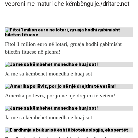
veproni me maturi dhe këmbëngulje./dritare.net
Fitoi 1 milion euro në lotari, gruaja hodhi gabimisht
biletën fituese në plehra!
Ja me sa këmbehet monedha e huaj sot!
Amerika po lëviz, por jo në një drejtim të vetëm!
Ja me sa këmbehet monedha e huaj sot!