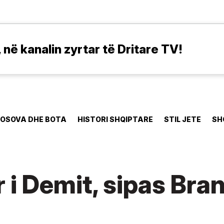
në kanalin zyrtar të Dritare TV!
OSOVA DHE BOTA
HISTORI SHQIPTARE
STIL JETE
SH
 i Demit, sipas Bra