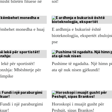
misht biletën fituese në
sot!
këmbehet monedha e huaj
E ardhmja e bukurisë është
bioteknologjia, ekspertët zbulojn
pse
lekë për sportistët!
Pushime të ngadalta. Një himn p
onxhja: Mbështetje për
ata që nuk nisen gjëkundi!
olimpike
 Fundi i një paraburgimi
Horoskopi i muajit gusht për
ikuar!
Peshqit, sipas Brankos!