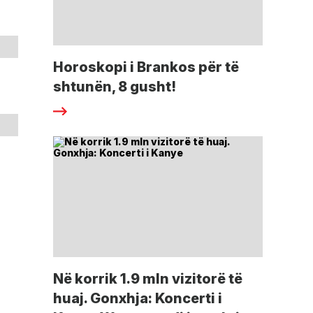
Horoskopi i Brankos për të
shtunën, 8 gusht!
Në korrik 1.9 mln vizitorë të
huaj. Gonxhja: Koncerti i