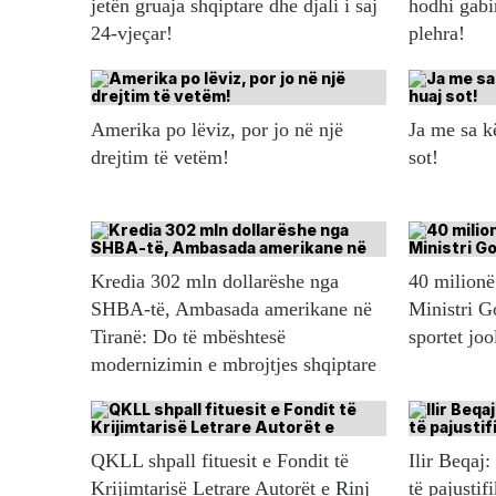
jetën gruaja shqiptare dhe djali i saj
hodhi gabi
24-vjeçar!
plehra!
Amerika po lëviz, por jo në një
Ja me sa 
drejtim të vetëm!
sot!
Kredia 302 mln dollarëshe nga
40 milionë 
SHBA-të, Ambasada amerikane në
Ministri G
Tiranë: Do të mbështesë
sportet jo
modernizimin e mbrojtjes shqiptare
QKLL shpall fituesit e Fondit të
Ilir Beqaj:
Krijimtarisë Letrare Autorët e Rinj
të pajustif