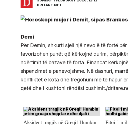
SUNDAY 1 FEBRUARY 2026, 12:12
DRITARE.NET
Demi
Për Demin, shkurti sjell një nevojë të fortë për 
favorizohen punët që kërkojnë durim, përpikër
ndërtimit të bazave të forta. Financat kërko
shpenzimet e panevojshme. Në dashuri, marr
konfliktet e kota dhe tregohuni më të hapur e
qetë dhe i kushtoni rëndësi pushimit./dritare.n
Aksident tragjik në Greqi! Humbin
Fitoi 1 mil