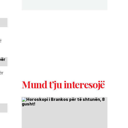
ë
ër
Mund t’ju interesojë