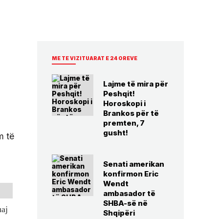
ME TE VIZITUARAT E 24 OREVE
Lajme të mira për
Peshqit!
Horoskopi i
Brankos për të
premten, 7
gusht!
m të
Senati amerikan
konfirmon Eric
Wendt
ambasador të
SHBA-së në
uaj
Shqipëri