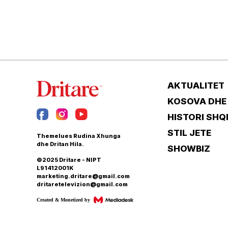
AKTUALITET
KOSOVA DHE
HISTORI SHQ
STIL JETE
Themelues Rudina Xhunga
dhe Dritan Hila.
SHOWBIZ
©2025 Dritare - NIPT
L91412001K
marketing.dritare@gmail.com
dritaretelevizion@gmail.com
Created & Monetized by