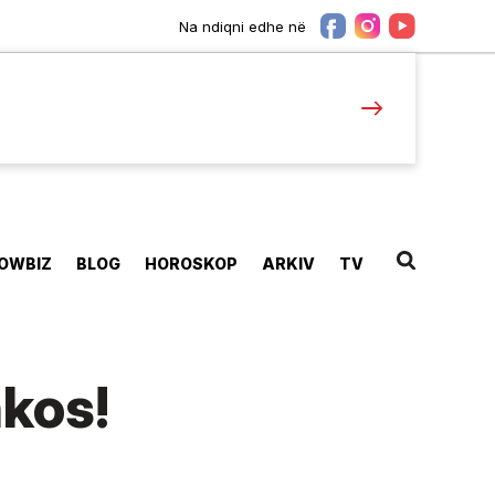
Na ndiqni edhe në
OWBIZ
BLOG
HOROSKOP
ARKIV
TV
nkos!