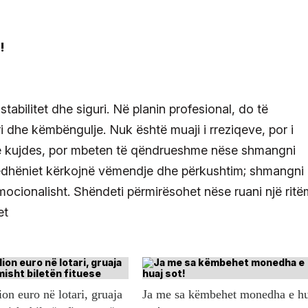
stabilitet dhe siguri. Në planin profesional, do të
i dhe këmbëngulje. Nuk është muaji i rreziqeve, por i
jnë kujdes, por mbeten të qëndrueshme nëse shmangni
ëdhëniet kërkojnë vëmendje dhe përkushtim; shmangni
mocionalisht. Shëndeti përmirësohet nëse ruani një ritë
et
ion euro në lotari, gruaja
Ja me sa këmbehet monedha e h