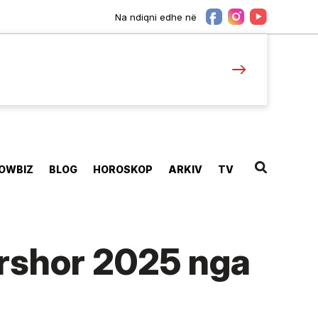
Na ndiqni edhe në
OWBIZ
BLOG
HOROSKOP
ARKIV
TV
ershor 2025 nga