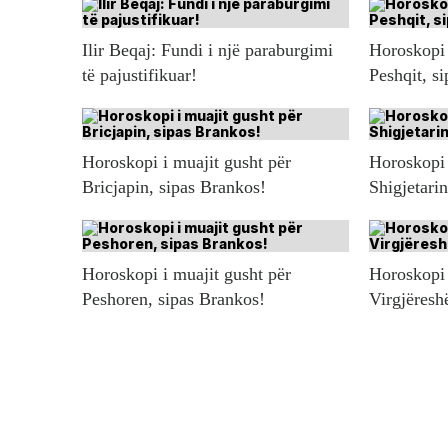
Ilir Beqaj: Fundi i një paraburgimi
Horoskopi 
të pajustifikuar!
Peshqit, s
Horoskopi i muajit gusht për
Horoskopi 
Bricjapin, sipas Brankos!
Shigjetari
Horoskopi i muajit gusht për
Horoskopi 
Peshoren, sipas Brankos!
Virgjëresh