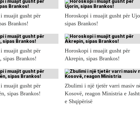
i muajit gusht për
Horoskopi i muajit gusht për Ujo
ipas Brankos!
sipas Brankos!
i muajit gusht për
Horoskopi i muajit gusht për
n, sipas Brankos!
Akrepin, sipas Brankos!
i muajit gusht për
Zbulimi i një tjetër varri masiv n
ën, sipas Brankos!
Kosovë, reagon Ministria e Jash
e Shqipërisë