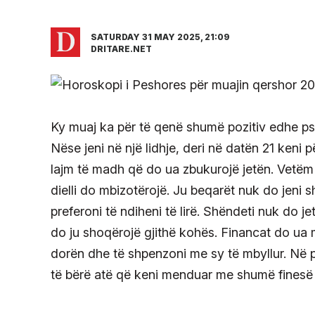
SATURDAY 31 MAY 2025, 21:09
DRITARE.NET
Ky muaj ka për të qenë shumë pozitiv edhe pse
Nëse jeni në një lidhje, deri në datën 21 keni
lajm të madh që do ua zbukurojë jetën. Vetëm 6
dielli do mbizotërojë. Ju beqarët nuk do jeni
preferoni të ndiheni të lirë. Shëndeti nuk do j
do ju shoqërojë gjithë kohës. Financat do ua m
dorën dhe të shpenzoni me sy të mbyllur. Në p
të bërë atë që keni menduar me shumë finesë e