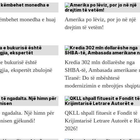
këmbehet monedha e huaj
Amerika po lëviz, por jo në një
drejtim të vetëm!
e bukurisë është
Kredia 302 mln dollarëshe nga
gjia, ekspertët zbulojnë
SHBA-të, Ambasada amerikane 
Tiranë: Do të mbështesë
modernizimin e mbrojtjes shqipt
 ngadalta. Një himn për
QKLL shpall fituesit e Fondit të
 nisen gjëkundi!
Krijimtarisë Letrare Autorët e Ri
2026!