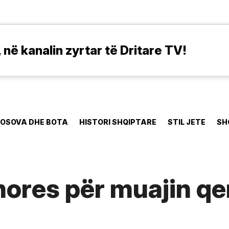
në kanalin zyrtar të Dritare TV!
OSOVA DHE BOTA
HISTORI SHQIPTARE
STIL JETE
SH
hores për muajin q