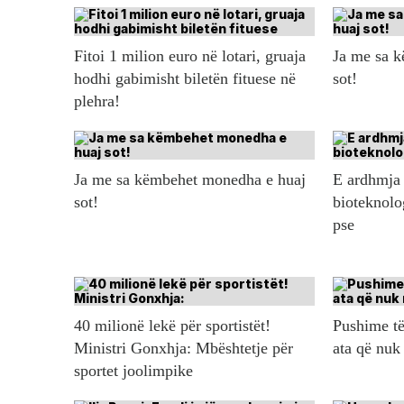
Fitoi 1 milion euro në lotari, gruaja
Ja me sa 
hodhi gabimisht biletën fituese në
sot!
plehra!
Ja me sa këmbehet monedha e huaj
E ardhmja 
sot!
bioteknolo
pse
40 milionë lekë për sportistët!
Pushime të
Ministri Gonxhja: Mbështetje për
ata që nuk
sportet joolimpike