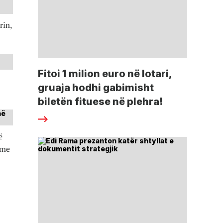
rin,
Fitoi 1 milion euro në lotari,
gruaja hodhi gabimisht
biletën fituese në plehra!
ë
tme