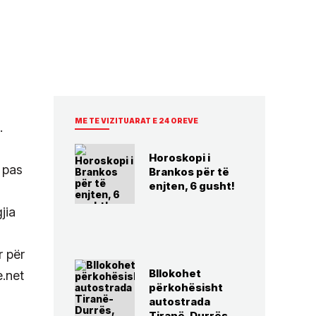
ME TE VIZITUARAT E 24 OREVE
.
Horoskopi i
 pas
Brankos për të
enjten, 6 gusht!
jia
r për
Bllokohet
e.net
përkohësisht
autostrada
Tiranë-Durrës,