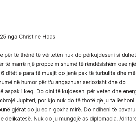
 për të thënë të vërtetën nuk do përkujdeseni si duhet
 për të marrë një propozim shumë të rëndësishëm ose një
 ditët e para të muajit do jenë pak të turbullta dhe më
 shumë në humor për t’u angazhuar seriozisht dhe do
etë aspak i keq. Do dini të kujdeseni për veten dhe energ
brojë Jupiteri, por kjo nuk do të thotë që ju ta lëshoni
unë gjërat do ju ecin goxha mirë. Do ndiheni të pavaru
 delikatesë. Nuk do ju mungojë as diplomacia. /dritar