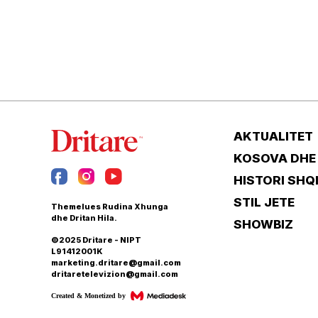
AKTUALITET
KOSOVA DHE
HISTORI SHQ
STIL JETE
Themelues Rudina Xhunga
dhe Dritan Hila.
SHOWBIZ
©2025 Dritare - NIPT
L91412001K
marketing.dritare@gmail.com
dritaretelevizion@gmail.com
Created & Monetized by