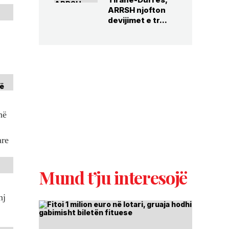
ARRSH njofton
devijimet e tr...
në
are
Mund t’ju interesojë
nj