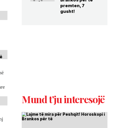
premten, 7
gusht!
në
are
Mund t’ju interesojë
nj