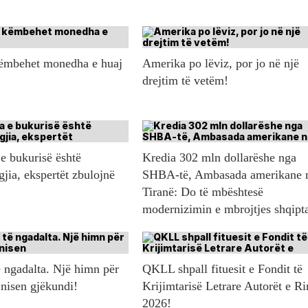
këmbehet monedha e huaj
Amerika po lëviz, por jo në një
drejtim të vetëm!
e bukurisë është
Kredia 302 mln dollarëshe nga
gjia, ekspertët zbulojnë
SHBA-të, Ambasada amerikane 
Tiranë: Do të mbështesë
modernizimin e mbrojtjes shqipt
 ngadalta. Një himn për
QKLL shpall fituesit e Fondit të
 nisen gjëkundi!
Krijimtarisë Letrare Autorët e Ri
2026!