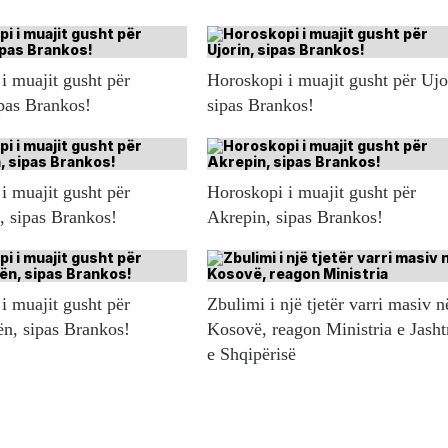
i muajit gusht për
Horoskopi i muajit gusht për Ujo
ipas Brankos!
sipas Brankos!
i muajit gusht për
Horoskopi i muajit gusht për
n, sipas Brankos!
Akrepin, sipas Brankos!
i muajit gusht për
Zbulimi i një tjetër varri masiv n
ën, sipas Brankos!
Kosovë, reagon Ministria e Jash
e Shqipërisë