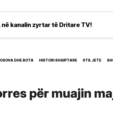
në kanalin zyrtar të Dritare TV!
OSOVA DHE BOTA
HISTORI SHQIPTARE
STIL JETE
SH
orres për muajin m