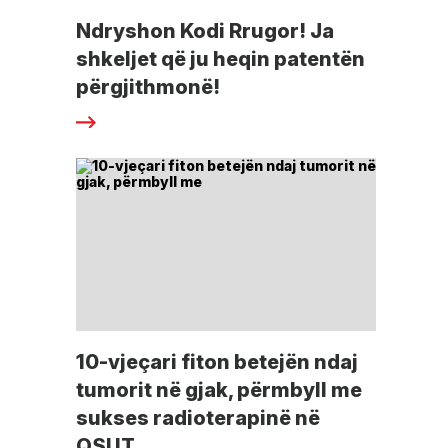
Ndryshon Kodi Rrugor! Ja
shkeljet që ju heqin patentën
përgjithmonë!
10-vjeçari fiton betejën ndaj
tumorit në gjak, përmbyll me
sukses radioterapinë në
QSUT