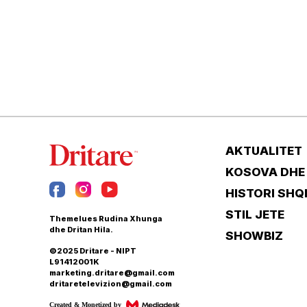
AKTUALITET
KOSOVA DHE
HISTORI SHQ
STIL JETE
Themelues Rudina Xhunga
dhe Dritan Hila.
SHOWBIZ
©2025 Dritare - NIPT
L91412001K
marketing.dritare@gmail.com
dritaretelevizion@gmail.com
Created & Monetized by