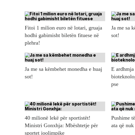
Fitoi 1 milion euro në lotari, gruaja
Ja me sa 
hodhi gabimisht biletën fituese në
sot!
plehra!
Ja me sa këmbehet monedha e huaj
E ardhmja 
sot!
bioteknolo
pse
40 milionë lekë për sportistët!
Pushime të
Ministri Gonxhja: Mbështetje për
ata që nuk
sportet joolimpike