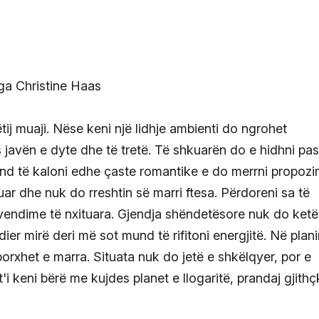
ëtij muaji. Nëse keni një lidhje ambienti do ngrohet
javën e dyte dhe të tretë. Të shkuarën do e hidhni pas
nd të kaloni edhe çaste romantike e do merrni propoz
ar dhe nuk do rreshtin së marri ftesa. Përdoreni sa të
 vendime të nxituara. Gjendja shëndetësore nuk do ketë
ier mirë deri më sot mund të rifitoni energjitë. Në plan
 borxhet e marra. Situata nuk do jetë e shkëlqyer, por e
i keni bërë me kujdes planet e llogaritë, prandaj gjithç