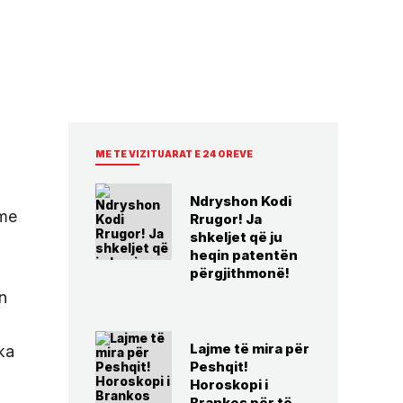
ME TE VIZITUARAT E 24 OREVE
Ndryshon Kodi
ime
Rrugor! Ja
shkeljet që ju
heqin patentën
përgjithmonë!
in
Lajme të mira për
ka
Peshqit!
Horoskopi i
Brankos për të