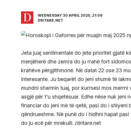
WEDNESDAY 30 APRIL 2025, 21:09
DRITARE.NET
Jeta juaj sentimentale do jete prioritet gjatë k
menjëherë dhe zemra do ju rrahë fort sidomos 
krahëve përgjithmonë. Në datat 22 ose 23 mu
interesante. Ju beqarët do jeni shumë të lakmu
mundni sharmin tuaj, por kurrsesi mos merrni
asgjë për t'u shqetësuar. Edhe nëse nuk jeni nd
financiar do jeni më të qetë, pasi do i shlyeni
qëndrueshme. Në punë do i hidhni hapat pasi t'
do ju ecë për mrekulli. /dritare.net