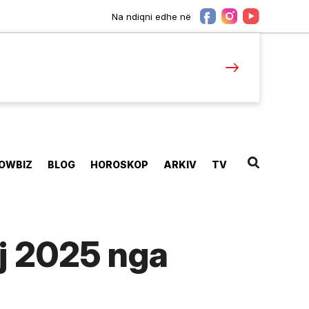
Na ndiqni edhe në
OWBIZ
BLOG
HOROSKOP
ARKIV
TV
aj 2025 nga