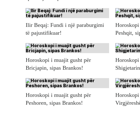
Ilir Beqaj: Fundi i një paraburgimi
Horoskopi 
të pajustifikuar!
Peshqit, s
Horoskopi i muajit gusht për
Horoskopi 
Bricjapin, sipas Brankos!
Shigjetari
Horoskopi i muajit gusht për
Horoskopi 
Peshoren, sipas Brankos!
Virgjëresh