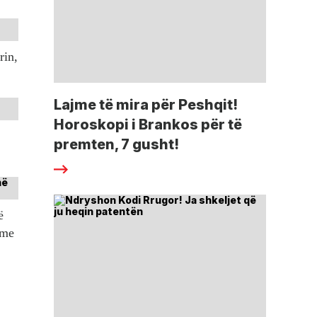
rin,
Lajme të mira për Peshqit!
Horoskopi i Brankos për të
premten, 7 gusht!
ë
tme