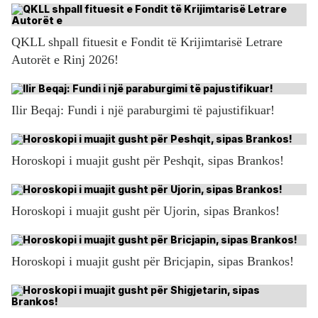
QKLL shpall fituesit e Fondit të Krijimtarisë Letrare
Autorët e Rinj 2026!
Ilir Beqaj: Fundi i një paraburgimi të pajustifikuar!
Horoskopi i muajit gusht për Peshqit, sipas Brankos!
Horoskopi i muajit gusht për Ujorin, sipas Brankos!
Horoskopi i muajit gusht për Bricjapin, sipas Brankos!