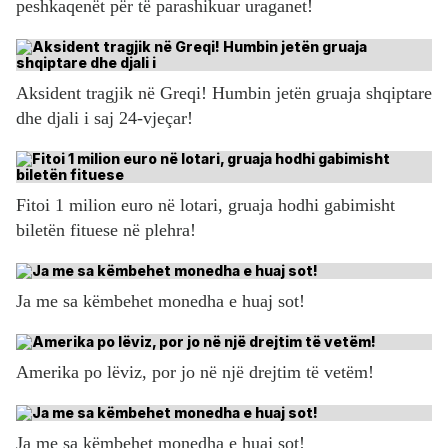
peshkaqenët për të parashikuar uraganet!
Aksident tragjik në Greqi! Humbin jetën gruaja shqiptare
dhe djali i saj 24-vjeçar!
Fitoi 1 milion euro në lotari, gruaja hodhi gabimisht
biletën fituese në plehra!
Ja me sa këmbehet monedha e huaj sot!
Amerika po lëviz, por jo në një drejtim të vetëm!
Ja me sa këmbehet monedha e huaj sot!