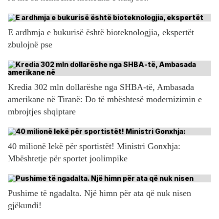
E ardhmja e bukurisë është bioteknologjia, ekspertët
zbulojnë pse
Kredia 302 mln dollarëshe nga SHBA-të, Ambasada
amerikane në Tiranë: Do të mbështesë modernizimin e
mbrojtjes shqiptare
40 milionë lekë për sportistët! Ministri Gonxhja:
Mbështetje për sportet joolimpike
Pushime të ngadalta. Një himn për ata që nuk nisen
gjëkundi!