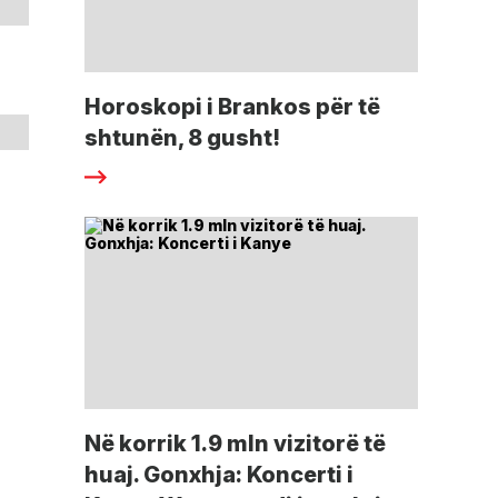
Horoskopi i Brankos për të
shtunën, 8 gusht!
Në korrik 1.9 mln vizitorë të
huaj. Gonxhja: Koncerti i