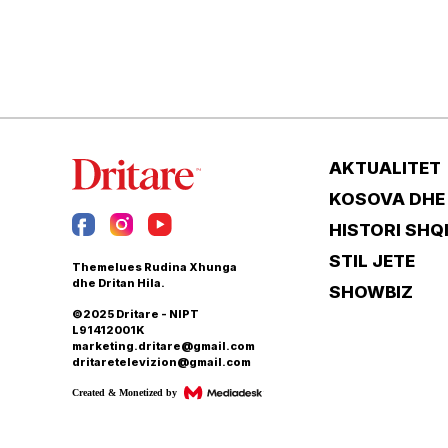
AKTUALITET
KOSOVA DHE
HISTORI SHQ
STIL JETE
Themelues Rudina Xhunga
dhe Dritan Hila.
SHOWBIZ
©2025 Dritare - NIPT
L91412001K
marketing.dritare@gmail.com
dritaretelevizion@gmail.com
Created & Monetized by