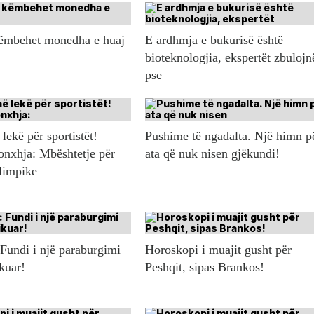
këmbehet monedha e huaj
E ardhmja e bukurisë është
bioteknologjia, ekspertët zbulojn
pse
lekë për sportistët!
Pushime të ngadalta. Një himn p
onxhja: Mbështetje për
ata që nuk nisen gjëkundi!
olimpike
 Fundi i një paraburgimi
Horoskopi i muajit gusht për
ikuar!
Peshqit, sipas Brankos!