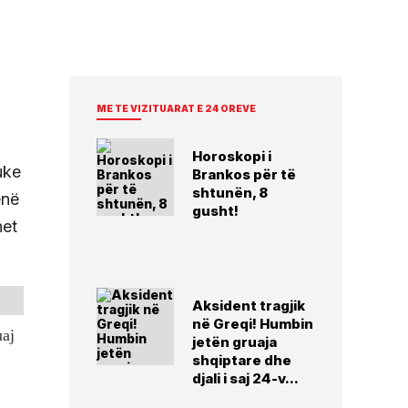
ME TE VIZITUARAT E 24 OREVE
Horoskopi i
uke
Brankos për të
shtunën, 8
enë
gusht!
net
Aksident tragjik
në Greqi! Humbin
uaj
jetën gruaja
shqiptare dhe
djali i saj 24-v...