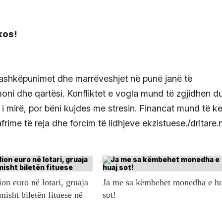
ashkëpunimet dhe marrëveshjet në punë janë të
oni dhe qartësi. Konfliktet e vogla mund të zgjidhen d
 i mirë, por bëni kujdes me stresin. Financat mund të k
rime të reja dhe forcim të lidhjeve ekzistuese./dritare.
ion euro në lotari, gruaja
Ja me sa këmbehet monedha e h
misht biletën fituese në
sot!