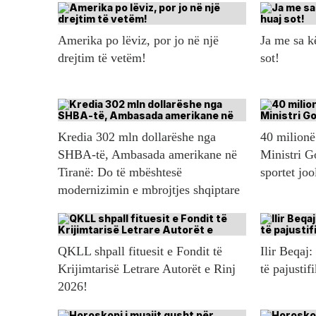
Amerika po lëviz, por jo në një
Ja me sa 
drejtim të vetëm!
sot!
Kredia 302 mln dollarëshe nga
40 milionë 
SHBA-të, Ambasada amerikane në
Ministri G
Tiranë: Do të mbështesë
sportet jo
modernizimin e mbrojtjes shqiptare
QKLL shpall fituesit e Fondit të
Ilir Beqaj:
Krijimtarisë Letrare Autorët e Rinj
të pajustif
2026!