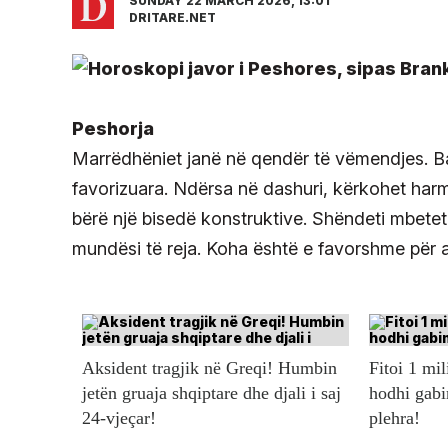
SUNDAY 22 MARCH 2026, 13:01
DRITARE.NET
Peshorja
Marrëdhëniet janë në qendër të vëmendjes. B
favorizuara. Ndërsa në dashuri, kërkohet harm
bërë një bisedë konstruktive. Shëndeti mbetet
mundësi të reja. Koha është e favorshme për af
Aksident tragjik në Greqi! Humbin
Fitoi 1 mil
jetën gruaja shqiptare dhe djali i saj
hodhi gabi
24-vjeçar!
plehra!