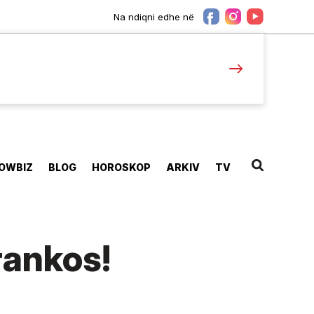
Na ndiqni edhe në
OWBIZ
BLOG
HOROSKOP
ARKIV
TV
rankos!