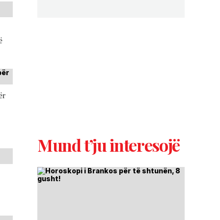
ë
ër
Mund t’ju interesojë