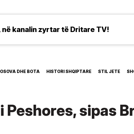
në kanalin zyrtar të Dritare TV!
OSOVA DHE BOTA
HISTORI SHQIPTARE
STIL JETE
SH
i Peshores, sipas B