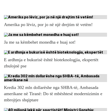
Amerika po lëviz, por jo në një drejtim të vetëm!
Ja me sa këmbehet monedha e huaj sot!
E ardhmja e bukurisë është bioteknologjia, ekspertët
zbulojnë pse
Kredia 302 mln dollarëshe nga SHBA-të, Ambasada
amerikane në Tiranë: Do të mbështesë modernizimin e
mbrojtjes shqiptare