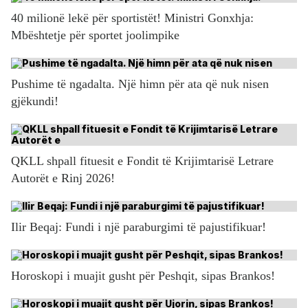
40 milionë lekë për sportistët! Ministri Gonxhja:
Mbështetje për sportet joolimpike
Pushime të ngadalta. Një himn për ata që nuk nisen
gjëkundi!
QKLL shpall fituesit e Fondit të Krijimtarisë Letrare
Autorët e Rinj 2026!
Ilir Beqaj: Fundi i një paraburgimi të pajustifikuar!
Horoskopi i muajit gusht për Peshqit, sipas Brankos!