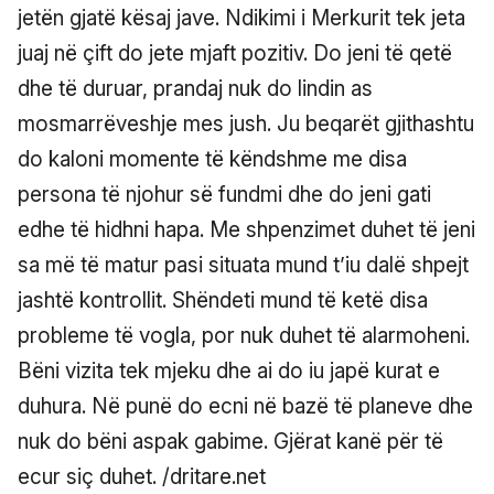
jetën gjatë kësaj jave. Ndikimi i Merkurit tek jeta
juaj në çift do jete mjaft pozitiv. Do jeni të qetë
dhe të duruar, prandaj nuk do lindin as
mosmarrëveshje mes jush. Ju beqarët gjithashtu
do kaloni momente të këndshme me disa
persona të njohur së fundmi dhe do jeni gati
edhe të hidhni hapa. Me shpenzimet duhet të jeni
sa më të matur pasi situata mund t’iu dalë shpejt
jashtë kontrollit. Shëndeti mund të ketë disa
probleme të vogla, por nuk duhet të alarmoheni.
Bëni vizita tek mjeku dhe ai do iu japë kurat e
duhura. Në punë do ecni në bazë të planeve dhe
nuk do bëni aspak gabime. Gjërat kanë për të
ecur siç duhet. /dritare.net