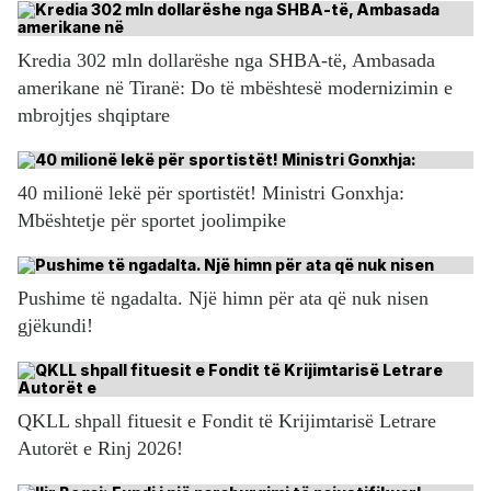
Kredia 302 mln dollarëshe nga SHBA-të, Ambasada
amerikane në Tiranë: Do të mbështesë modernizimin e
mbrojtjes shqiptare
40 milionë lekë për sportistët! Ministri Gonxhja:
Mbështetje për sportet joolimpike
Pushime të ngadalta. Një himn për ata që nuk nisen
gjëkundi!
QKLL shpall fituesit e Fondit të Krijimtarisë Letrare
Autorët e Rinj 2026!