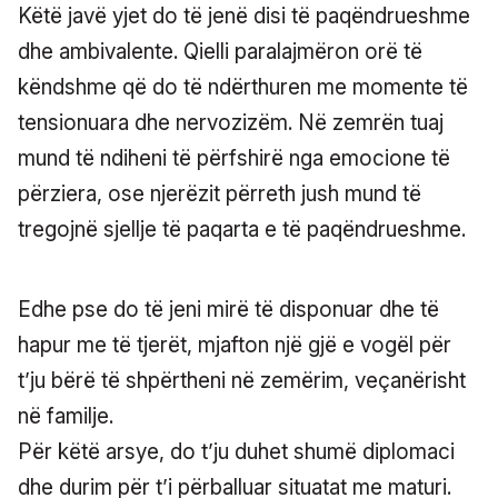
Këtë javë yjet do të jenë disi të paqëndrueshme
dhe ambivalente. Qielli paralajmëron orë të
këndshme që do të ndërthuren me momente të
tensionuara dhe nervozizëm. Në zemrën tuaj
mund të ndiheni të përfshirë nga emocione të
përziera, ose njerëzit përreth jush mund të
tregojnë sjellje të paqarta e të paqëndrueshme.
Edhe pse do të jeni mirë të disponuar dhe të
hapur me të tjerët, mjafton një gjë e vogël për
t’ju bërë të shpërtheni në zemërim, veçanërisht
në familje.
Për këtë arsye, do t’ju duhet shumë diplomaci
dhe durim për t’i përballuar situatat me maturi.