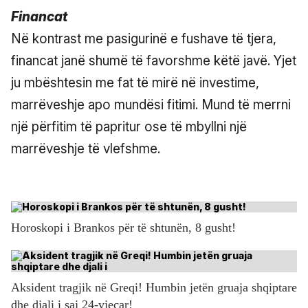
Financat
Në kontrast me pasigurinë e fushave të tjera,
financat janë shumë të favorshme këtë javë. Yjet
ju mbështesin me fat të mirë në investime,
marrëveshje apo mundësi fitimi. Mund të merrni
një përfitim të papritur ose të mbyllni një
marrëveshje të vlefshme.
Horoskopi i Brankos për të shtunën, 8 gusht!
Aksident tragjik në Greqi! Humbin jetën gruaja shqiptare
dhe djali i saj 24-vjeçar!