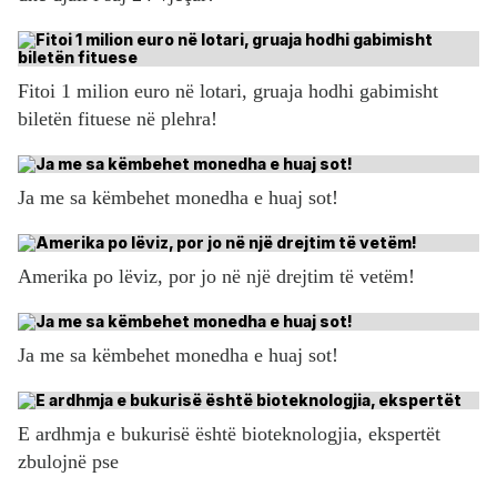
Fitoi 1 milion euro në lotari, gruaja hodhi gabimisht
biletën fituese në plehra!
Ja me sa këmbehet monedha e huaj sot!
Amerika po lëviz, por jo në një drejtim të vetëm!
Ja me sa këmbehet monedha e huaj sot!
E ardhmja e bukurisë është bioteknologjia, ekspertët
zbulojnë pse