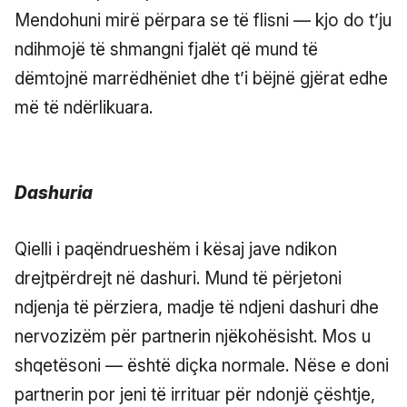
Mendohuni mirë përpara se të flisni — kjo do t’ju
ndihmojë të shmangni fjalët që mund të
dëmtojnë marrëdhëniet dhe t’i bëjnë gjërat edhe
më të ndërlikuara.
Dashuria
Qielli i paqëndrueshëm i kësaj jave ndikon
drejtpërdrejt në dashuri. Mund të përjetoni
ndjenja të përziera, madje të ndjeni dashuri dhe
nervozizëm për partnerin njëkohësisht. Mos u
shqetësoni — është diçka normale. Nëse e doni
partnerin por jeni të irrituar për ndonjë çështje,