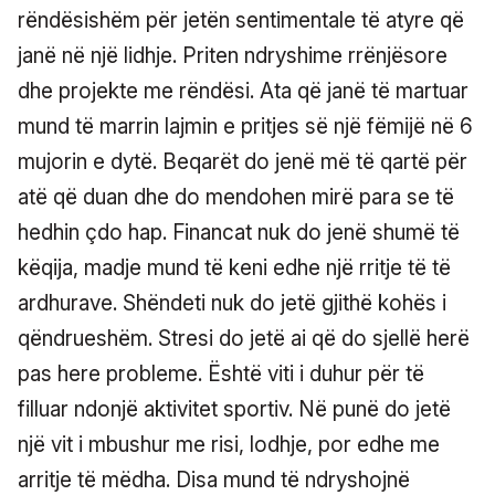
rëndësishëm për jetën sentimentale të atyre që
janë në një lidhje. Priten ndryshime rrënjësore
dhe projekte me rëndësi. Ata që janë të martuar
mund të marrin lajmin e pritjes së një fëmijë në 6
mujorin e dytë. Beqarët do jenë më të qartë për
atë që duan dhe do mendohen mirë para se të
hedhin çdo hap. Financat nuk do jenë shumë të
këqija, madje mund të keni edhe një rritje të të
ardhurave. Shëndeti nuk do jetë gjithë kohës i
qëndrueshëm. Stresi do jetë ai që do sjellë herë
pas here probleme. Është viti i duhur për të
filluar ndonjë aktivitet sportiv. Në punë do jetë
një vit i mbushur me risi, lodhje, por edhe me
arritje të mëdha. Disa mund të ndryshojnë