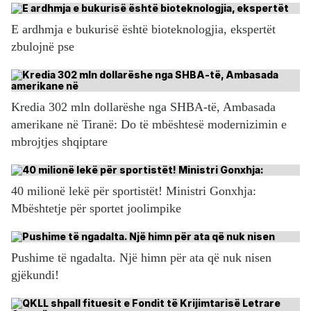
E ardhmja e bukurisë është bioteknologjia, ekspertët
zbulojnë pse
Kredia 302 mln dollarëshe nga SHBA-të, Ambasada
amerikane në Tiranë: Do të mbështesë modernizimin e
mbrojtjes shqiptare
40 milionë lekë për sportistët! Ministri Gonxhja:
Mbështetje për sportet joolimpike
Pushime të ngadalta. Një himn për ata që nuk nisen
gjëkundi!