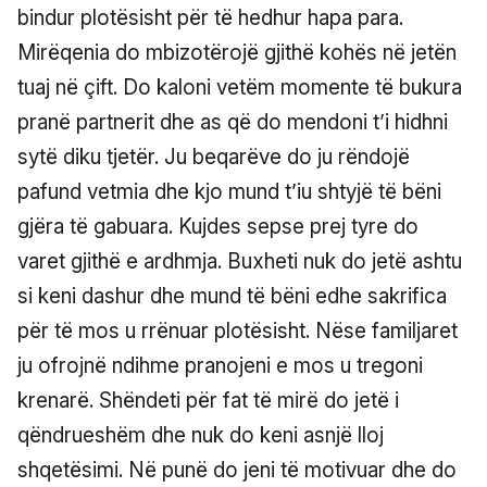
bindur plotësisht për të hedhur hapa para.
Mirëqenia do mbizotërojë gjithë kohës në jetën
tuaj në çift. Do kaloni vetëm momente të bukura
pranë partnerit dhe as që do mendoni t’i hidhni
sytë diku tjetër. Ju beqarëve do ju rëndojë
pafund vetmia dhe kjo mund t’iu shtyjë të bëni
gjëra të gabuara. Kujdes sepse prej tyre do
varet gjithë e ardhmja. Buxheti nuk do jetë ashtu
si keni dashur dhe mund të bëni edhe sakrifica
për të mos u rrënuar plotësisht. Nëse familjaret
ju ofrojnë ndihme pranojeni e mos u tregoni
krenarë. Shëndeti për fat të mirë do jetë i
qëndrueshëm dhe nuk do keni asnjë lloj
shqetësimi. Në punë do jeni të motivuar dhe do