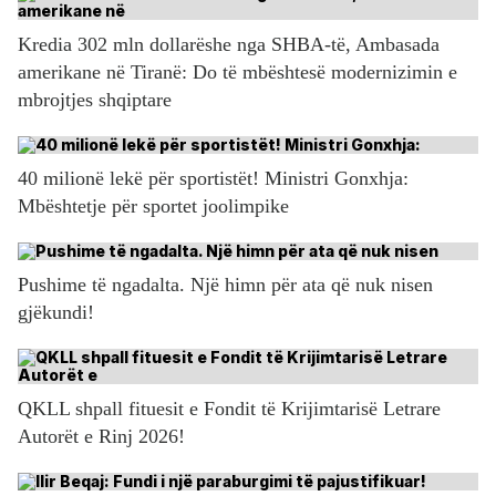
Kredia 302 mln dollarëshe nga SHBA-të, Ambasada
amerikane në Tiranë: Do të mbështesë modernizimin e
mbrojtjes shqiptare
40 milionë lekë për sportistët! Ministri Gonxhja:
Mbështetje për sportet joolimpike
Pushime të ngadalta. Një himn për ata që nuk nisen
gjëkundi!
QKLL shpall fituesit e Fondit të Krijimtarisë Letrare
Autorët e Rinj 2026!