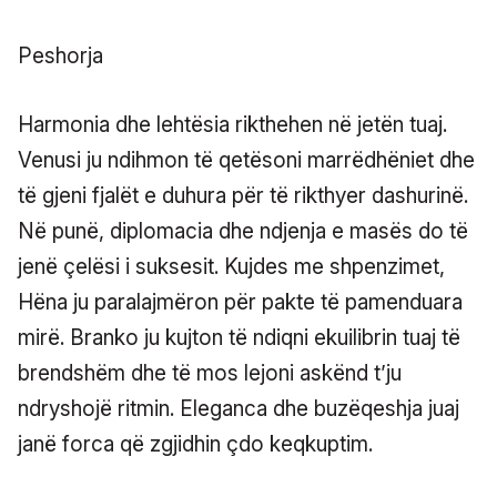
Peshorja
Harmonia dhe lehtësia rikthehen në jetën tuaj.
Venusi ju ndihmon të qetësoni marrëdhëniet dhe
të gjeni fjalët e duhura për të rikthyer dashurinë.
Në punë, diplomacia dhe ndjenja e masës do të
jenë çelësi i suksesit. Kujdes me shpenzimet,
Hëna ju paralajmëron për pakte të pamenduara
mirë. Branko ju kujton të ndiqni ekuilibrin tuaj të
brendshëm dhe të mos lejoni askënd t’ju
ndryshojë ritmin. Eleganca dhe buzëqeshja juaj
janë forca që zgjidhin çdo keqkuptim.