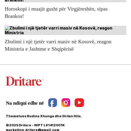
Horoskopi i muajit gusht për Virgjëreshën, sipas
Brankos!
Zbulimi i një tjetër varri masiv në Kosovë, reagon
Ministria e Jashtme e Shqipërisë
Themelues Rudina Xhunga dhe Dritan Hila.
©2025 Dritare - NIPT L91412001K
marketing.dritare@gmail.com