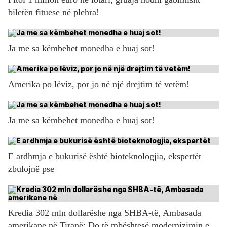
biletën fituese në plehra!
Ja me sa këmbehet monedha e huaj sot!
Amerika po lëviz, por jo në një drejtim të vetëm!
Ja me sa këmbehet monedha e huaj sot!
E ardhmja e bukurisë është bioteknologjia, ekspertët
zbulojnë pse
Kredia 302 mln dollarëshe nga SHBA-të, Ambasada
amerikane në Tiranë: Do të mbështesë modernizimin e