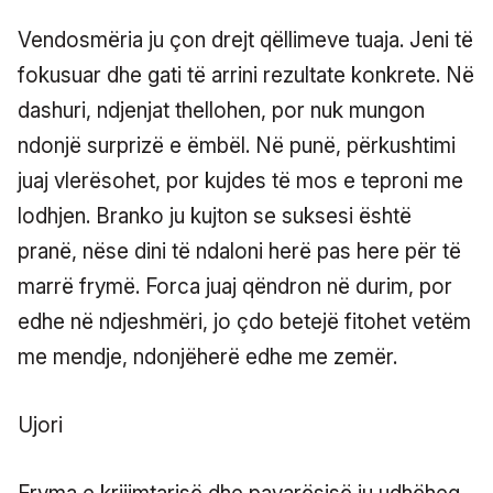
Vendosmëria ju çon drejt qëllimeve tuaja. Jeni të
fokusuar dhe gati të arrini rezultate konkrete. Në
dashuri, ndjenjat thellohen, por nuk mungon
ndonjë surprizë e ëmbël. Në punë, përkushtimi
juaj vlerësohet, por kujdes të mos e teproni me
lodhjen. Branko ju kujton se suksesi është
pranë, nëse dini të ndaloni herë pas here për të
marrë frymë. Forca juaj qëndron në durim, por
edhe në ndjeshmëri, jo çdo betejë fitohet vetëm
me mendje, ndonjëherë edhe me zemër.
Ujori