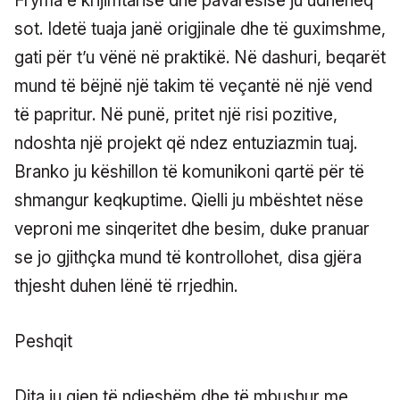
Fryma e krijimtarisë dhe pavarësisë ju udhëheq
sot. Idetë tuaja janë origjinale dhe të guximshme,
gati për t’u vënë në praktikë. Në dashuri, beqarët
mund të bëjnë një takim të veçantë në një vend
të papritur. Në punë, pritet një risi pozitive,
ndoshta një projekt që ndez entuziazmin tuaj.
Branko ju këshillon të komunikoni qartë për të
shmangur keqkuptime. Qielli ju mbështet nëse
veproni me sinqeritet dhe besim, duke pranuar
se jo gjithçka mund të kontrollohet, disa gjëra
thjesht duhen lënë të rrjedhin.
Peshqit
Dita ju gjen të ndjeshëm dhe të mbushur me