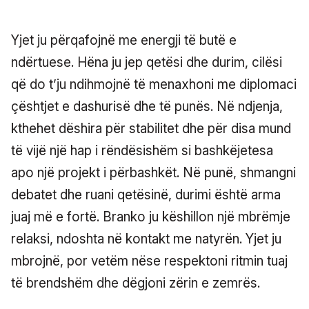
Yjet ju përqafojnë me energji të butë e
ndërtuese. Hëna ju jep qetësi dhe durim, cilësi
që do t’ju ndihmojnë të menaxhoni me diplomaci
çështjet e dashurisë dhe të punës. Në ndjenja,
kthehet dëshira për stabilitet dhe për disa mund
të vijë një hap i rëndësishëm si bashkëjetesa
apo një projekt i përbashkët. Në punë, shmangni
debatet dhe ruani qetësinë, durimi është arma
juaj më e fortë. Branko ju këshillon një mbrëmje
relaksi, ndoshta në kontakt me natyrën. Yjet ju
mbrojnë, por vetëm nëse respektoni ritmin tuaj
të brendshëm dhe dëgjoni zërin e zemrës.