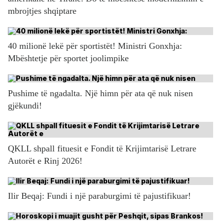
mbrojtjes shqiptare
40 milionë lekë për sportistët! Ministri Gonxhja:
Mbështetje për sportet joolimpike
Pushime të ngadalta. Një himn për ata që nuk nisen
gjëkundi!
QKLL shpall fituesit e Fondit të Krijimtarisë Letrare
Autorët e Rinj 2026!
Ilir Beqaj: Fundi i një paraburgimi të pajustifikuar!