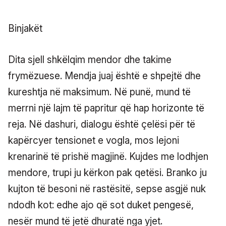
Binjakët
Dita sjell shkëlqim mendor dhe takime
frymëzuese. Mendja juaj është e shpejtë dhe
kureshtja në maksimum. Në punë, mund të
merrni një lajm të papritur që hap horizonte të
reja. Në dashuri, dialogu është çelësi për të
kapërcyer tensionet e vogla, mos lejoni
krenarinë të prishë magjinë. Kujdes me lodhjen
mendore, trupi ju kërkon pak qetësi. Branko ju
kujton të besoni në rastësitë, sepse asgjë nuk
ndodh kot: edhe ajo që sot duket pengesë,
nesër mund të jetë dhuratë nga yjet.