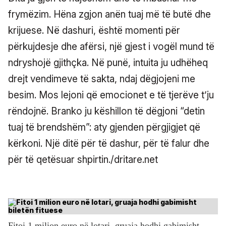
frymëzim. Hëna zgjon anën tuaj më të butë dhe
krijuese. Në dashuri, është momenti për
përkujdesje dhe afërsi, një gjest i vogël mund të
ndryshojë gjithçka. Në punë, intuita ju udhëheq
drejt vendimeve të sakta, ndaj dëgjojeni me
besim. Mos lejoni që emocionet e të tjerëve t’ju
rëndojnë. Branko ju këshillon të dëgjoni “detin
tuaj të brendshëm”: aty gjenden përgjigjet që
kërkoni. Një ditë për të dashur, për të falur dhe
për të qetësuar shpirtin./dritare.net
Fitoi 1 milion euro në lotari, gruaja hodhi gabimisht