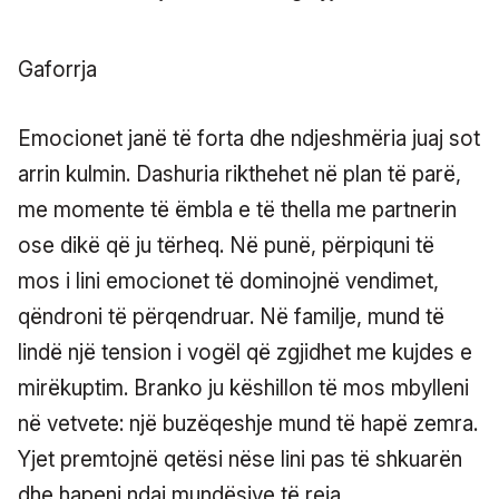
Gaforrja
Emocionet janë të forta dhe ndjeshmëria juaj sot
arrin kulmin. Dashuria rikthehet në plan të parë,
me momente të ëmbla e të thella me partnerin
ose dikë që ju tërheq. Në punë, përpiquni të
mos i lini emocionet të dominojnë vendimet,
qëndroni të përqendruar. Në familje, mund të
lindë një tension i vogël që zgjidhet me kujdes e
mirëkuptim. Branko ju këshillon të mos mbylleni
në vetvete: një buzëqeshje mund të hapë zemra.
Yjet premtojnë qetësi nëse lini pas të shkuarën
dhe hapeni ndaj mundësive të reja.