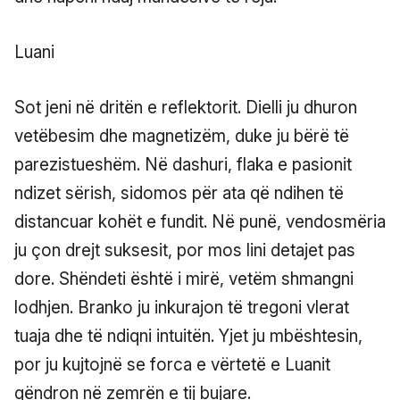
Luani
Sot jeni në dritën e reflektorit. Dielli ju dhuron
vetëbesim dhe magnetizëm, duke ju bërë të
parezistueshëm. Në dashuri, flaka e pasionit
ndizet sërish, sidomos për ata që ndihen të
distancuar kohët e fundit. Në punë, vendosmëria
ju çon drejt suksesit, por mos lini detajet pas
dore. Shëndeti është i mirë, vetëm shmangni
lodhjen. Branko ju inkurajon të tregoni vlerat
tuaja dhe të ndiqni intuitën. Yjet ju mbështesin,
por ju kujtojnë se forca e vërtetë e Luanit
qëndron në zemrën e tij bujare.