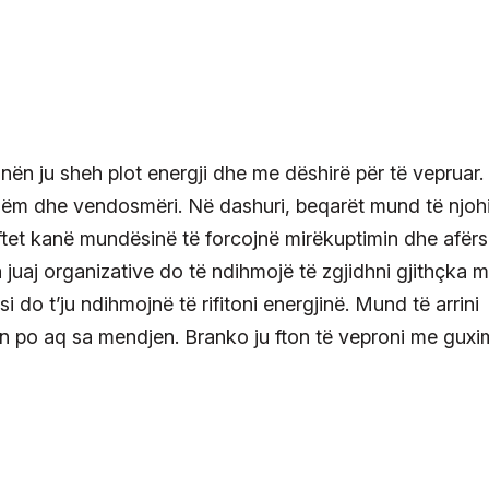
nën ju sheh plot energji dhe me dëshirë për të vepruar.
zëm dhe vendosmëri. Në dashuri, beqarët mund të njoh
iftet kanë mundësinë të forcojnë mirëkuptimin dhe afërs
a juaj organizative do të ndihmojë të zgjidhni gjithçka 
do t’ju ndihmojnë të rifitoni energjinë. Mund të arrini
n po aq sa mendjen. Branko ju fton të veproni me guxi