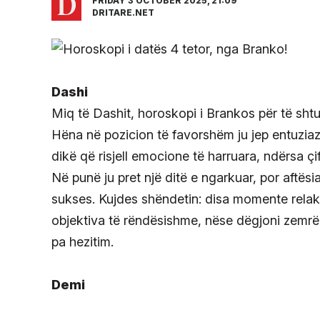
FRIDAY 3 OCTOBER 2025, 21:09
DRITARE.NET
Dashi
Miq të Dashit, horoskopi i Brankos për të shtu
Hëna në pozicion të favorshëm ju jep entuzia
dikë që risjell emocione të harruara, ndërsa ç
Në punë ju pret një ditë e ngarkuar, por aftësi
sukses. Kujdes shëndetin: disa momente relaksi 
objektiva të rëndësishme, nëse dëgjoni zemrë
pa hezitim.
Demi