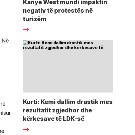
Kanye West mundi impaktin
negativ të protestës në
turizëm
. Në
Kurti: Kemi dallim drastik mes
jnë
rezultatit zgjedhor dhe
nisur
kërkesave të LDK-së
he