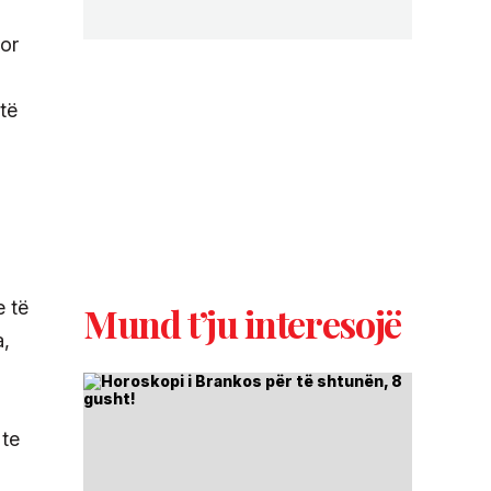
por
të
e të
Mund t’ju interesojë
a,
 te