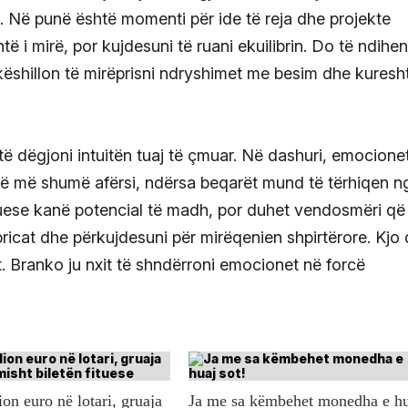
u. Në punë është momenti për ide të reja dhe projekte
ë i mirë, por kujdesuni të ruani ekuilibrin. Do të ndihen
 këshillon të mirëprisni ndryshimet me besim dhe kuresht
të dëgjoni intuitën tuaj të çmuar. Në dashuri, emocione
tojnë më shumë afërsi, ndërsa beqarët mund të tërhiqen n
ijuese kanë potencial të madh, por duhet vendosmëri që
ricat dhe përkujdesuni për mirëqenien shpirtërore. Kjo 
it. Branko ju nxit të shndërroni emocionet në forcë
ion euro në lotari, gruaja
Ja me sa këmbehet monedha e h