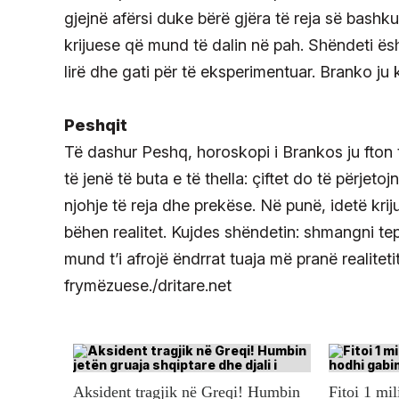
gjejnë afërsi duke bërë gjëra të reja së bashk
krijuese që mund të dalin në pah. Shëndeti ësht
lirë dhe gati për të eksperimentuar. Branko ju
Peshqit
Të dashur Peshq, horoskopi i Brankos ju fton 
të jenë të buta e të thella: çiftet do të përje
njohje të reja dhe prekëse. Në punë, idetë kr
bëhen realitet. Kujdes shëndetin: shmangni tep
mund t’i afrojë ëndrrat tuaja më pranë realitet
frymëzuese./dritare.net
Aksident tragjik në Greqi! Humbin
Fitoi 1 mil