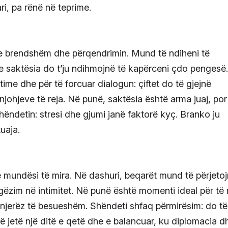
ri, pa rënë në teprime.
in e brendshëm dhe përqendrimin. Mund të ndiheni të
he saktësia do t’ju ndihmojnë të kapërceni çdo pengesë
me dhe për të forcuar dialogun: çiftet do të gjejnë
njohjeve të reja. Në punë, saktësia është arma juaj, por
hëndetin: stresi dhe gjumi janë faktorë kyç. Branko ju
uaja.
 mundësi të mira. Në dashuri, beqarët mund të përjeto
 gëzim në intimitet. Në punë është momenti ideal për të 
njerëz të besueshëm. Shëndeti shfaq përmirësim: do të
ë jetë një ditë e qetë dhe e balancuar, ku diplomacia d