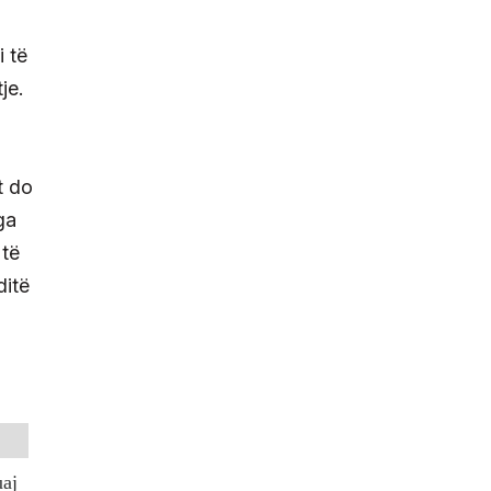
i të
je.
t do
ga
 të
ditë
uaj