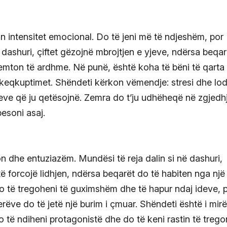
n intensitet emocional. Do të jeni më të ndjeshëm, por
dashuri, çiftet gëzojnë mbrojtjen e yjeve, ndërsa beqar
remton të ardhme. Në punë, është koha të bëni të qarta
 keqkuptimet. Shëndeti kërkon vëmendje: stresi dhe lod
teve që ju qetësojnë. Zemra do t’ju udhëheqë në zgjedh
esoni asaj.
sion dhe entuziazëm. Mundësi të reja dalin si në dashuri,
ë forcojë lidhjen, ndërsa beqarët do të habiten nga një
do të tregoheni të guximshëm dhe të hapur ndaj ideve, 
tjerëve do të jetë një burim i çmuar. Shëndeti është i mirë
 të ndiheni protagonistë dhe do të keni rastin të trego