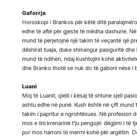
Gaforrja
Horoskopi i Brankos për këtë ditë paralajmëro
edhe të aftë për gjeste të mëdha dashurie. Në 
mund të përjetojnë një takim të veçantë që p
dëshirat tuaja, duke shmangur pasiguritë dhe
mund të ndihen, ndaj kushtojini kohë aktivite
dhe Branko thotë se nuk do të gaboni nëse i b
Luani
Miq të Luanit, qielli i kësaj të shtune sjell pa
ashtu edhe në punë. Kush është në çift mund t
takim i papritur e ngrohtësues. Në profesion 
mos e lini krenarinë t’ju pengojë: dëgjimi i të 
por mos harroni të merrni kohë për argëtim. Do