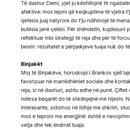
Të dashur Demi, yjet ju këshillojnë të ngadalë
afektive: mos lejoni që keqkuptime të vjetra t
qetësia juaj natyrore do t’ju ndihmojë të mena
butësia janë çelësi. Për shëndetin, kujdesuni p
reflektuar mbi strategji të reja dhe për të forc
besim: rezultatet e përpjekjeve tuaja nuk do t
Binjakët
Miq të Binjakëve, horoskopi i Brankos sjell laj
favorizuar në marrëdhëniet sociale dhe kontak
reja, si në dashuri, ashtu edhe në punë. Çifte
ndërsa beqarët do të shkëlqejnë me hijeshi. 
interesante, sidomos në lidhje me shkrim, stu
mos e teproni me energjinë: është e nevojshme
vetja dhe tek ëndrrat tuaja.