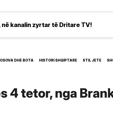
në kanalin zyrtar të Dritare TV!
OSOVA DHE BOTA
HISTORI SHQIPTARE
STIL JETE
SH
s 4 tetor, nga Bran