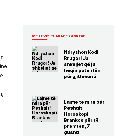
ME TE VIZITUARAT E 24 OREVE
Ndryshon Kodi
in
Rrugor! Ja
shkeljet që ju
inë.
heqin patentën
me
përgjithmonë!
m,
Lajme të mira për
Peshqit!
Horoskopi i
Brankos për të
premten, 7
gusht!