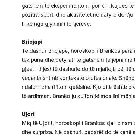
gatshëm të eksperimentoni, por kini kujdes t
pozitiv: sporti dhe aktivitetet në natyrë do t’j
frikë nga gjykimi i të tjerëve.
Bricjapi
Të dashur Bricjapë, horoskopi i Brankos para
tek puna dhe detyrat, të gatshëm të jepni më t
gjest i thjeshtë dashurie do të mjaftojë për të
veçanërisht në kontekste profesionale. Shëndet
ndaloni dhe rifitoni qetësinë. Kjo ditë është 
të ardhmen. Branko ju kujton të mos lini mën
Ujori
Miq të Ujorit, horoskopi i Brankos sjell dinami
dhe surpriza. Në dashuri, beqarët do të kenë sh