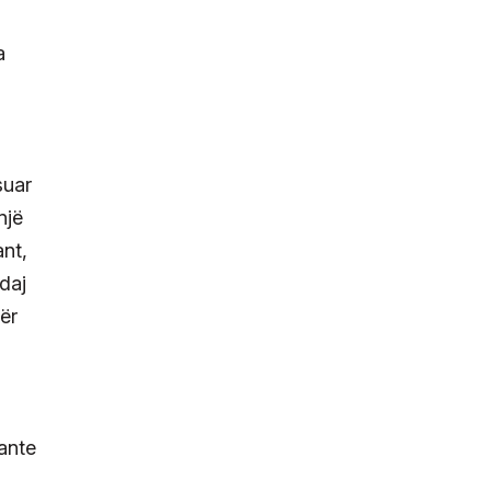
a
suar
një
ant,
daj
ër
sante