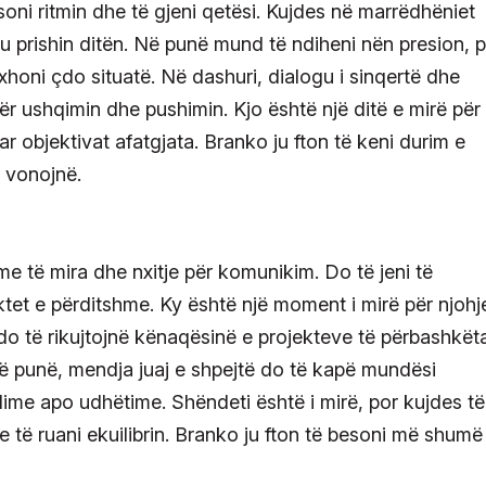
soni ritmin dhe të gjeni qetësi. Kujdes në marrëdhëniet
’ju prishin ditën. Në punë mund të ndiheni nën presion, 
xhoni çdo situatë. Në dashuri, dialogu i sinqertë dhe
ër ushqimin dhe pushimin. Kjo është një ditë e mirë për 
uar objektivat afatgjata. Branko ju fton të keni durim e
ë vonojnë.
me të mira dhe nxitje për komunikim. Do të jeni të
tet e përditshme. Ky është një moment i mirë për njohj
t do të rikujtojnë kënaqësinë e projekteve të përbashkët
Në punë, mendja juaj e shpejtë do të kapë mundësi
dime apo udhëtime. Shëndeti është i mirë, por kujdes të
 të ruani ekuilibrin. Branko ju fton të besoni më shumë