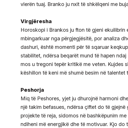
vlerën tuaj. Branko ju nxit të shkëlqeni me buja
Virgjëresha
Horoskopi i Brankos ju fton të gjeni ekuilibr
mbingarkuar nga përgjegjësitë, por analiza d
dashuri, është momenti për të sqaruar keqkupti
stabilitet, ndërsa beqarët mund të hapen ndaj 
mos u tregoni tepër kritikë me veten. Kujdes s
këshillon të keni më shumë besim në talentet t
Peshorja
Miq të Peshores, yjet ju dhurojnë harmoni dhe
një takim befasues, ndërsa çiftet do të gjejnë
projekte të reja, sidomos në bashkëpunim me 
ndiheni më energjikë dhe të motivuar. Kjo do t