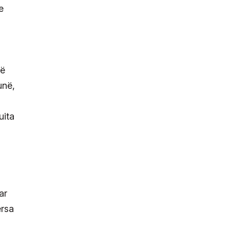
e
të
unë,
uita
ar
ërsa