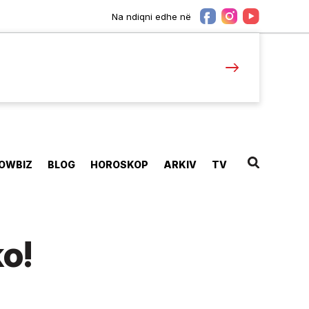
Na ndiqni edhe në
OWBIZ
BLOG
HOROSKOP
ARKIV
TV
ko!