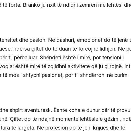
ë të forta. Branko ju nxit të ndiqni zemrën me lehtësi dh
ntensitet dhe pasion. Në dashuri, emocionet do të jenë 
uese, ndërsa çiftet do të duan të forcojnë lidhjen. Në p
për t’i përballuar. Shëndeti është i mirë, por tensioni i
a: është mirë të zgjidhni aktivitete që ju çlirojnë. Int
 të mos i shtypni pasionet, por t’i shndërroni në burim
m dhe shpirt aventuresk. Është koha e duhur për të provu
punë. Çiftet do të ndajnë momente lehtësie e gëzimi, nd
ra të largëta. Në profesion do të jeni krijues dhe të