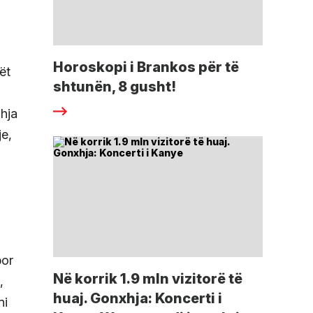
Horoskopi i Brankos për të
ët
shtunën, 8 gusht!
hja
je,
por
Në korrik 1.9 mln vizitorë të
,
huaj. Gonxhja: Koncerti i
ni