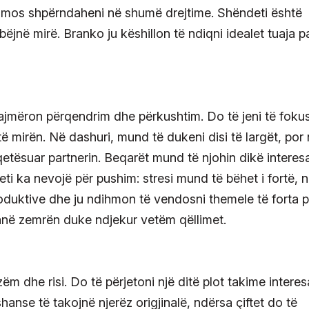
ë mos shpërndaheni në shumë drejtime. Shëndeti është
u bëjnë mirë. Branko ju këshillon të ndiqni idealet tuaja p
lajmëron përqendrim dhe përkushtim. Do të jeni të foku
ë mirën. Në dashuri, mund të dukeni disi të largët, por 
 qetësuar partnerin. Beqarët mund të njohin dikë interes
i ka nevojë për pushim: stresi mund të bëhet i fortë, n
produktive dhe ju ndihmon të vendosni themele të forta p
janë zemrën duke ndjekur vetëm qëllimet.
zëm dhe risi. Do të përjetoni një ditë plot takime intere
anse të takojnë njerëz origjinalë, ndërsa çiftet do të