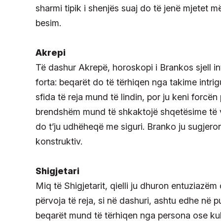
sharmi tipik i shenjës suaj do të jenë mjetet m
besim.
Akrepi
Të dashur Akrepë, horoskopi i Brankos sjell i
forta: beqarët do të tërhiqen nga takime intrig
sfida të reja mund të lindin, por ju keni forcën 
brendshëm mund të shkaktojë shqetësime të vogl
do t’ju udhëheqë me siguri. Branko ju sugjeron
konstruktiv.
Shigjetari
Miq të Shigjetarit, qielli ju dhuron entuziazë
përvoja të reja, si në dashuri, ashtu edhe në 
beqarët mund të tërhiqen nga persona ose kultu