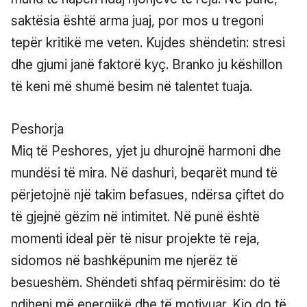
saktësia është arma juaj, por mos u tregoni
tepër kritikë me veten. Kujdes shëndetin: stresi
dhe gjumi janë faktorë kyç. Branko ju këshillon
të keni më shumë besim në talentet tuaja.
Peshorja
Miq të Peshores, yjet ju dhurojnë harmoni dhe
mundësi të mira. Në dashuri, beqarët mund të
përjetojnë një takim befasues, ndërsa çiftet do
të gjejnë gëzim në intimitet. Në punë është
momenti ideal për të nisur projekte të reja,
sidomos në bashkëpunim me njerëz të
besueshëm. Shëndeti shfaq përmirësim: do të
ndiheni më energjikë dhe të motivuar. Kjo do të