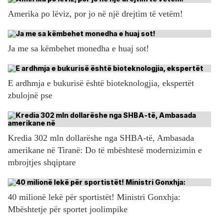
Amerika po lëviz, por jo në një drejtim të vetëm!
Ja me sa këmbehet monedha e huaj sot!
E ardhmja e bukurisë është bioteknologjia, ekspertët
zbulojnë pse
Kredia 302 mln dollarëshe nga SHBA-të, Ambasada
amerikane në Tiranë: Do të mbështesë modernizimin e
mbrojtjes shqiptare
40 milionë lekë për sportistët! Ministri Gonxhja:
Mbështetje për sportet joolimpike