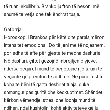
të ruani ekuilibrin. Branko ju fton të besoni më
shumë te vetja dhe tek ëndrrat tuaja.
Gaforrja
Horoskopi i Brankos për këtë ditë paralajmëron
intensitet emocional. Do të jeni më të ndjeshëm,
por edhe të aftë për gjeste të mëdha dashurie.
Në dashuri, çiftet gëzojnë mbrojtjen e yjeve,
ndërsa beqarët mund të përjetojnë një takim të
veçantë që premton të ardhme. Në punë, është
koha të bëni të qarta dëshirat tuaja, duke
shmangur pasiguritë dhe keqkuptimet. Shëndeti
kërkon vëmendje: stresi dhe lodhja mund të
ndihen, ndaj kushtojini kohë aktiviteteve që ju