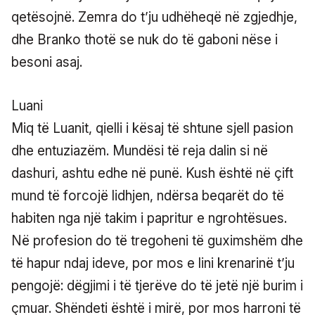
qetësojnë. Zemra do t’ju udhëheqë në zgjedhje,
dhe Branko thotë se nuk do të gaboni nëse i
besoni asaj.
Luani
Miq të Luanit, qielli i kësaj të shtune sjell pasion
dhe entuziazëm. Mundësi të reja dalin si në
dashuri, ashtu edhe në punë. Kush është në çift
mund të forcojë lidhjen, ndërsa beqarët do të
habiten nga një takim i papritur e ngrohtësues.
Në profesion do të tregoheni të guximshëm dhe
të hapur ndaj ideve, por mos e lini krenarinë t’ju
pengojë: dëgjimi i të tjerëve do të jetë një burim i
çmuar. Shëndeti është i mirë, por mos harroni të