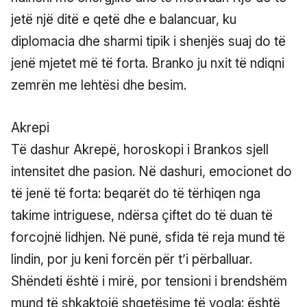
jetë një ditë e qetë dhe e balancuar, ku
diplomacia dhe sharmi tipik i shenjës suaj do të
jenë mjetet më të forta. Branko ju nxit të ndiqni
zemrën me lehtësi dhe besim.
Akrepi
Të dashur Akrepë, horoskopi i Brankos sjell
intensitet dhe pasion. Në dashuri, emocionet do
të jenë të forta: beqarët do të tërhiqen nga
takime intriguese, ndërsa çiftet do të duan të
forcojnë lidhjen. Në punë, sfida të reja mund të
lindin, por ju keni forcën për t’i përballuar.
Shëndeti është i mirë, por tensioni i brendshëm
mund të shkaktojë shqetësime të vogla: është