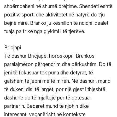
shpërndaheni në shumë drejtime. Shëndeti është
pozitiv: sporti dhe aktivitetet në natyrë do t’ju
bëjnë mirë. Branko ju këshillon të ndiqni idealet
tuaja pa frikë nga gjykimi i të tjerëve.
Bricjapi
Të dashur Bricjapë, horoskopi i Brankos
paralajmëron përqendrim dhe përkushtim. Do të
jeni të fokusuar tek puna dhe detyrat, të
gatshëm të jepni më të mirën. Në dashuri, mund
të dukeni disi të largët, por një gjest i thjeshtë
dashurie do të mjaftojë për të qetësuar
partnerin. Beqarët mund të njohin dikë
interesant, veçanërisht në kontekste