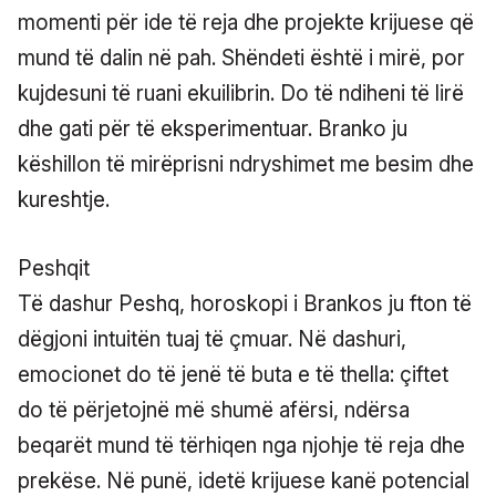
momenti për ide të reja dhe projekte krijuese që
mund të dalin në pah. Shëndeti është i mirë, por
kujdesuni të ruani ekuilibrin. Do të ndiheni të lirë
dhe gati për të eksperimentuar. Branko ju
këshillon të mirëprisni ndryshimet me besim dhe
kureshtje.
Peshqit
Të dashur Peshq, horoskopi i Brankos ju fton të
dëgjoni intuitën tuaj të çmuar. Në dashuri,
emocionet do të jenë të buta e të thella: çiftet
do të përjetojnë më shumë afërsi, ndërsa
beqarët mund të tërhiqen nga njohje të reja dhe
prekëse. Në punë, idetë krijuese kanë potencial