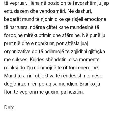
të vepruar. Hëna në pozicion të favorshëm ju jep
entuziazëm dhe vendosmëri. Në dashuri,
beqarët mund të njohin dikë që risjell emocione
të harruara, ndërsa çiftet kanë mundësinë të
forcojnë mirëkuptimin dhe afërsinë. Në punë ju
pret një ditë e ngarkuar, por aftësia juaj
organizative do të ndihmojë të zgjidhni gjithçka
me sukses. Kujdes shëndetin: disa momente
relaksi do t’ju ndihmojnë të rifitoni energjinë.
Mund të arrini objektiva të rëndësishme, nëse
dëgjoni zemrën po aq sa mendjen. Branko ju
fton të veproni me guxim, pa hezitim.
Demi