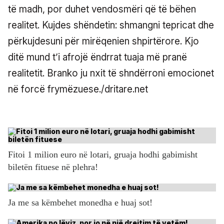
të madh, por duhet vendosmëri që të bëhen
realitet. Kujdes shëndetin: shmangni tepricat dhe
përkujdesuni për mirëqenien shpirtërore. Kjo
ditë mund t’i afrojë ëndrrat tuaja më pranë
realitetit. Branko ju nxit të shndërroni emocionet
në forcë frymëzuese./dritare.net
Fitoi 1 milion euro në lotari, gruaja hodhi gabimisht
biletën fituese në plehra!
Ja me sa këmbehet monedha e huaj sot!