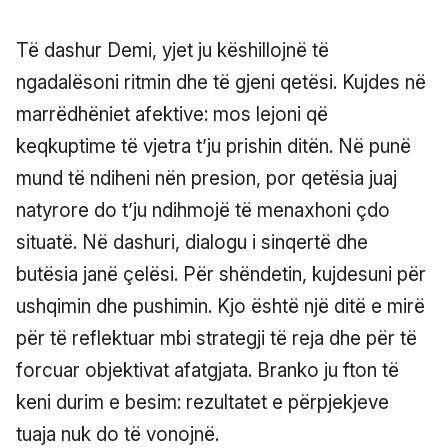
Të dashur Demi, yjet ju këshillojnë të
ngadalësoni ritmin dhe të gjeni qetësi. Kujdes në
marrëdhëniet afektive: mos lejoni që
keqkuptime të vjetra t’ju prishin ditën. Në punë
mund të ndiheni nën presion, por qetësia juaj
natyrore do t’ju ndihmojë të menaxhoni çdo
situatë. Në dashuri, dialogu i sinqertë dhe
butësia janë çelësi. Për shëndetin, kujdesuni për
ushqimin dhe pushimin. Kjo është një ditë e mirë
për të reflektuar mbi strategji të reja dhe për të
forcuar objektivat afatgjata. Branko ju fton të
keni durim e besim: rezultatet e përpjekjeve
tuaja nuk do të vonojnë.