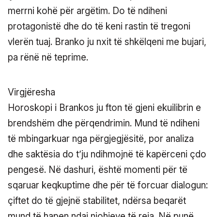
merrni kohë për argëtim. Do të ndiheni
protagonistë dhe do të keni rastin të tregoni
vlerën tuaj. Branko ju nxit të shkëlqeni me bujari,
pa rënë në teprime.
Virgjëresha
Horoskopi i Brankos ju fton të gjeni ekuilibrin e
brendshëm dhe përqendrimin. Mund të ndiheni
të mbingarkuar nga përgjegjësitë, por analiza
dhe saktësia do t’ju ndihmojnë të kapërceni çdo
pengesë. Në dashuri, është momenti për të
sqaruar keqkuptime dhe për të forcuar dialogun:
çiftet do të gjejnë stabilitet, ndërsa beqarët
mund të hapen ndaj njohjeve të reja. Në punë,