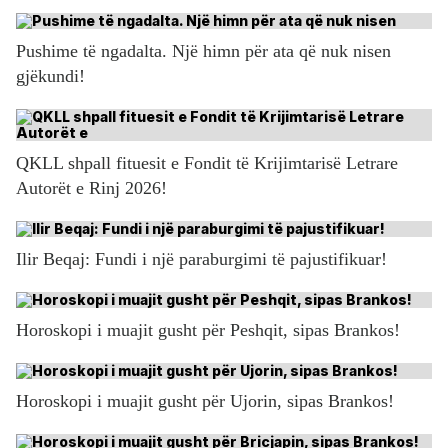
Pushime të ngadalta. Një himn për ata që nuk nisen
gjëkundi!
QKLL shpall fituesit e Fondit të Krijimtarisë Letrare
Autorët e Rinj 2026!
Ilir Beqaj: Fundi i një paraburgimi të pajustifikuar!
Horoskopi i muajit gusht për Peshqit, sipas Brankos!
Horoskopi i muajit gusht për Ujorin, sipas Brankos!