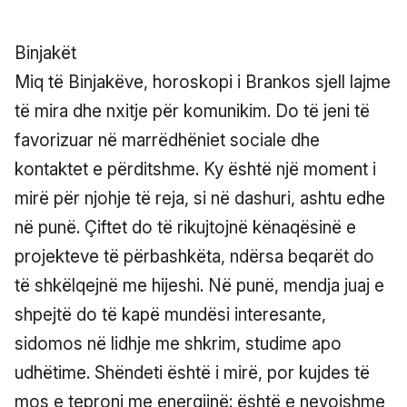
Binjakët
Miq të Binjakëve, horoskopi i Brankos sjell lajme
të mira dhe nxitje për komunikim. Do të jeni të
favorizuar në marrëdhëniet sociale dhe
kontaktet e përditshme. Ky është një moment i
mirë për njohje të reja, si në dashuri, ashtu edhe
në punë. Çiftet do të rikujtojnë kënaqësinë e
projekteve të përbashkëta, ndërsa beqarët do
të shkëlqejnë me hijeshi. Në punë, mendja juaj e
shpejtë do të kapë mundësi interesante,
sidomos në lidhje me shkrim, studime apo
udhëtime. Shëndeti është i mirë, por kujdes të
mos e teproni me energjinë: është e nevojshme