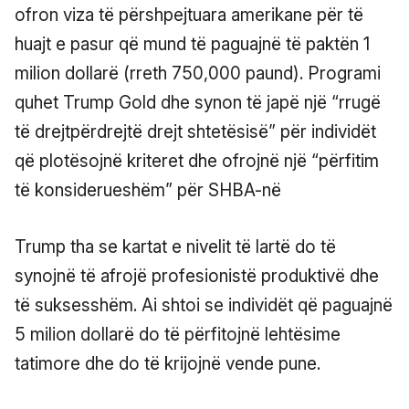
ofron viza të përshpejtuara amerikane për të
huajt e pasur që mund të paguajnë të paktën 1
milion dollarë (rreth 750,000 paund). Programi
quhet Trump Gold dhe synon të japë një “rrugë
të drejtpërdrejtë drejt shtetësisë” për individët
që plotësojnë kriteret dhe ofrojnë një “përfitim
të konsiderueshëm” për SHBA-në
Trump tha se kartat e nivelit të lartë do të
synojnë të afrojë profesionistë produktivë dhe
të suksesshëm. Ai shtoi se individët që paguajnë
5 milion dollarë do të përfitojnë lehtësime
tatimore dhe do të krijojnë vende pune.