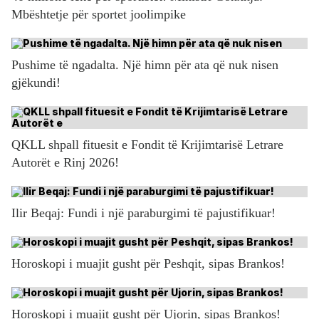
Mbështetje për sportet joolimpike
Pushime të ngadalta. Një himn për ata që nuk nisen
gjëkundi!
QKLL shpall fituesit e Fondit të Krijimtarisë Letrare
Autorët e Rinj 2026!
Ilir Beqaj: Fundi i një paraburgimi të pajustifikuar!
Horoskopi i muajit gusht për Peshqit, sipas Brankos!
Horoskopi i muajit gusht për Ujorin, sipas Brankos!