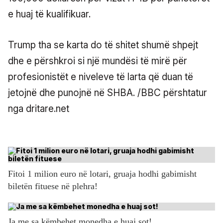
e huaj të kualifikuar.
Trump tha se karta do të shitet shumë shpejt
dhe e përshkroi si një mundësi të mirë për
profesionistët e niveleve të larta që duan të
jetojnë dhe punojnë në SHBA. /BBC përshtatur
nga dritare.net
Fitoi 1 milion euro në lotari, gruaja hodhi gabimisht
biletën fituese në plehra!
Ja me sa këmbehet monedha e huaj sot!