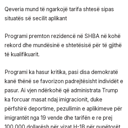
Qeveria mund të ngarkojë tarifa shtesë sipas
situatës së secilit aplikant
Programi premton rezidencë në SHBA në kohë
rekord dhe mundësinë e shtetësisë për të gjithë
të kualifikuarit.
Programi ka hasur kritika, pasi disa demokratë
kanë thënë se favorizon padrejtësisht individët e
pasur. Ai vjen ndërkohë që administrata Trump
ka forcuar masat ndaj imigracionit, duke
përfshirë deportime, pezullimin e aplikimeve për
imigrantët nga 19 vende dhe tarifën e re prej
100,000 dollarësh për vizat H-1B për punëtorët