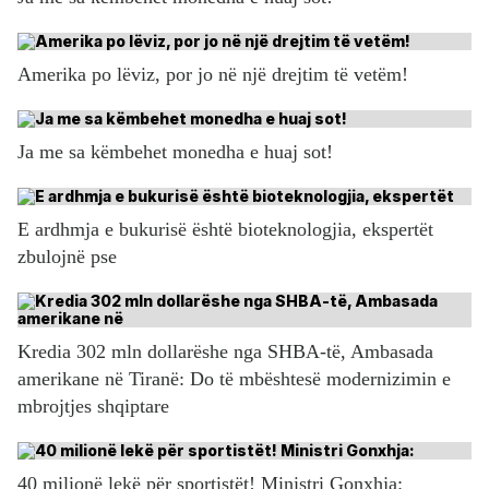
Amerika po lëviz, por jo në një drejtim të vetëm!
Ja me sa këmbehet monedha e huaj sot!
E ardhmja e bukurisë është bioteknologjia, ekspertët
zbulojnë pse
Kredia 302 mln dollarëshe nga SHBA-të, Ambasada
amerikane në Tiranë: Do të mbështesë modernizimin e
mbrojtjes shqiptare
40 milionë lekë për sportistët! Ministri Gonxhja: