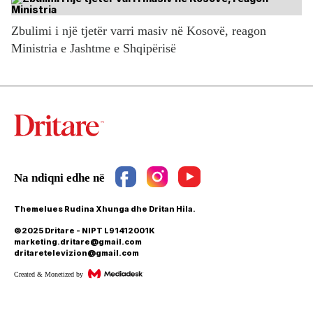
Zbulimi i një tjetër varri masiv në Kosovë, reagon
Ministria e Jashtme e Shqipërisë
Themelues Rudina Xhunga dhe Dritan Hila.
©2025 Dritare - NIPT L91412001K
marketing.dritare@gmail.com
dritaretelevizion@gmail.com
Created & Monetized by