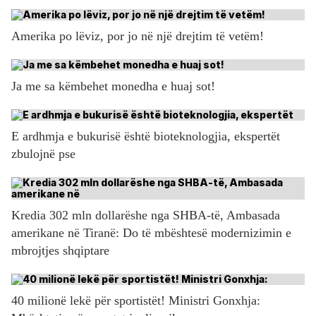
Amerika po lëviz, por jo në një drejtim të vetëm!
Ja me sa këmbehet monedha e huaj sot!
E ardhmja e bukurisë është bioteknologjia, ekspertët
zbulojnë pse
Kredia 302 mln dollarëshe nga SHBA-të, Ambasada
amerikane në Tiranë: Do të mbështesë modernizimin e
mbrojtjes shqiptare
40 milionë lekë për sportistët! Ministri Gonxhja: