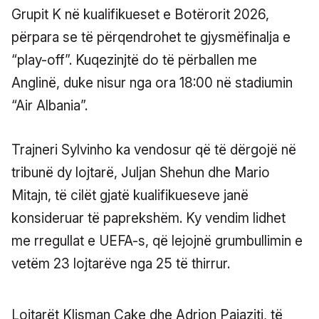
Grupit K në kualifikueset e Botërorit 2026,
përpara se të përqendrohet te gjysmëfinalja e
“play-off”. Kuqezinjtë do të përballen me
Anglinë, duke nisur nga ora 18:00 në stadiumin
“Air Albania”.
Trajneri Sylvinho ka vendosur që të dërgojë në
tribunë dy lojtarë, Juljan Shehun dhe Mario
Mitajn, të cilët gjatë kualifikueseve janë
konsideruar të paprekshëm. Ky vendim lidhet
me rregullat e UEFA-s, që lejojnë grumbullimin e
vetëm 23 lojtarëve nga 25 të thirrur.
Lojtarët Klisman Cake dhe Adrion Pajaziti, të