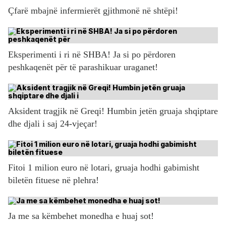
Çfarë mbajnë infermierët gjithmonë në shtëpi!
Eksperimenti i ri në SHBA! Ja si po përdoren
peshkaqenët për të parashikuar uraganet!
Aksident tragjik në Greqi! Humbin jetën gruaja shqiptare
dhe djali i saj 24-vjeçar!
Fitoi 1 milion euro në lotari, gruaja hodhi gabimisht
biletën fituese në plehra!
Ja me sa këmbehet monedha e huaj sot!