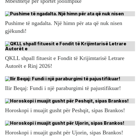
Mbështetje për sportet joolimpike
Pushime të ngadalta. Një himn për ata që nuk nisen
gjëkundi!
QKLL shpall fituesit e Fondit të Krijimtarisë Letrare
Autorët e Rinj 2026!
Ilir Beqaj: Fundi i një paraburgimi të pajustifikuar!
Horoskopi i muajit gusht për Peshqit, sipas Brankos!
Horoskopi i muajit gusht për Ujorin, sipas Brankos!