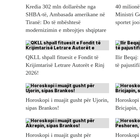
Kredia 302 mln dollarëshe nga
40 milionë 
SHBA-të, Ambasada amerikane në
Ministri G
Tiranë: Do të mbështesë
sportet jo
modernizimin e mbrojtjes shqiptare
QKLL shpall fituesit e Fondit të
Ilir Beqaj:
Krijimtarisë Letrare Autorët e Rinj
të pajustif
2026!
Horoskopi i muajit gusht për Ujorin,
Horoskopi 
sipas Brankos!
Bricjapin,
Horoskopi i muajit gusht për
Horoskopi 