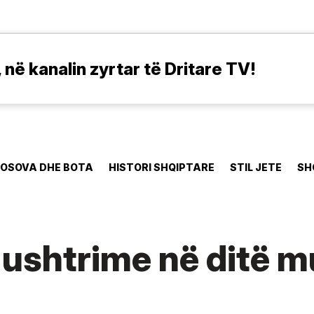
në kanalin zyrtar të Dritare TV!
OSOVA DHE BOTA
HISTORI SHQIPTARE
STIL JETE
SH
ushtrime në ditë mu