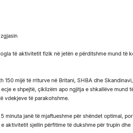
vogla të aktivitetit fizik në jetën e përditshme mund të 
h 150 mijë të rriturve në Britani, SHBA dhe Skandinavi,
 ecje e shpejtë, çiklizëm apo ngjitja e shkallëve mund t
etë vdekjeve të parakohshme.
 5 minuta janë të mjaftueshme për shëndet optimal, por
aktivitetit sjellin përfitime të dukshme për trupin dhe