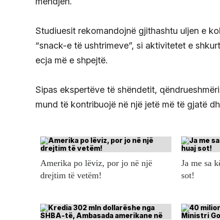
mendjen.
Studiuesit rekomandojnë gjithashtu uljen e ko
“snack-e të ushtrimeve”, si aktivitetet e shkurt
ecja më e shpejtë.
Sipas ekspertëve të shëndetit, qëndrueshmëria 
mund të kontribuojë në një jetë më të gjatë d
Amerika po lëviz, por jo në një
Ja me sa 
drejtim të vetëm!
sot!