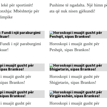
lekë për sportistët!
Pushime të ngadalta. Një himn p
onxhja: Mbështetje për
ata që nuk nisen gjëkundi!
olimpike
 Fundi i një paraburgimi
Horoskopi i muajit gusht për
ikuar!
Peshqit, sipas Brankos!
i muajit gusht për
Horoskopi i muajit gusht për
 sipas Brankos!
Shigjetarin, sipas Brankos!
i muajit gusht për
Horoskopi i muajit gusht për