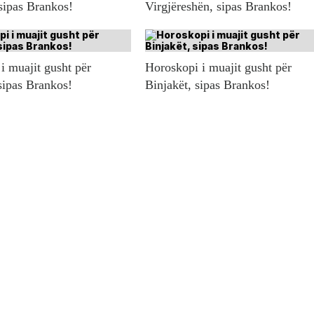
sipas Brankos!
Virgjëreshën, sipas Brankos!
i muajit gusht për
Horoskopi i muajit gusht për
sipas Brankos!
Binjakët, sipas Brankos!