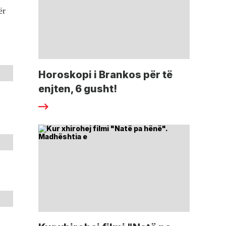
ër
Horoskopi i Brankos për të
enjten, 6 gusht!