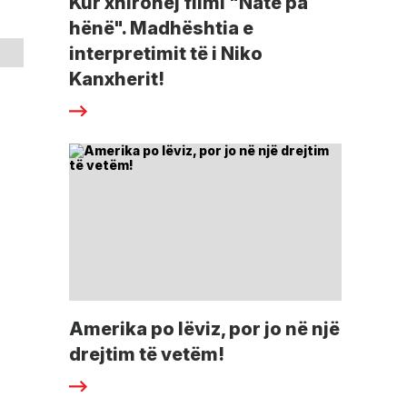
Kur xhirohej filmi "Natë pa
hënë". Madhështia e
interpretimit të i Niko
Kanxherit!
Amerika po lëviz, por jo në një
drejtim të vetëm!