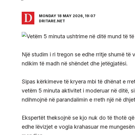
MONDAY 18 MAY 2026, 19:07
DRITARE.NET
Një studim i ri tregon se edhe rritje shumë të 
ndikim të madh në shëndet dhe jetëgjatësi.
Sipas kërkimeve të kryera mbi të dhënat e rret
vetëm 5 minuta aktivitet i moderuar në ditë, si
ndihmojnë në parandalimin e rreth një në dhj
Ekspertët theksojnë se kjo nuk do të thotë që
edhe lëvizjet e vogla krahasuar me mungesën e 