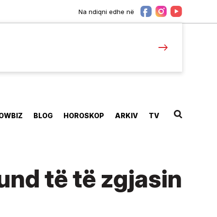
Na ndiqni edhe në
OWBIZ
BLOG
HOROSKOP
ARKIV
TV
nd të të zgjasin