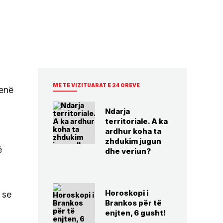
ME TE VIZITUARAT E 24 OREVE
kenë
Ndarja
territoriale. A ka
ardhur koha ta
zhdukim jugun
ë
dhe veriun?
Horoskopi i
 se
Brankos për të
enjten, 6 gusht!