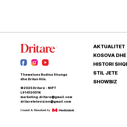
AKTUALITET
KOSOVA DHE
HISTORI SHQ
STIL JETE
Themelues Rudina Xhunga
dhe Dritan Hila.
SHOWBIZ
©2025 Dritare - NIPT
L91412001K
marketing.dritare@gmail.com
dritaretelevizion@gmail.com
Created & Monetized by