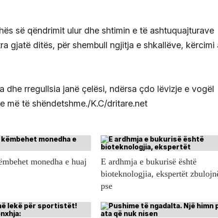
hës së qëndrimit ulur dhe shtimin e të ashtuquajturave
ra gjatë ditës, për shembull ngjitja e shkallëve, kërcimi
dhe rregullsia janë çelësi, ndërsa çdo lëvizje e vogël
he më të shëndetshme./K.C/dritare.net
këmbehet monedha e huaj
E ardhmja e bukurisë është
bioteknologjia, ekspertët zbulojn
pse