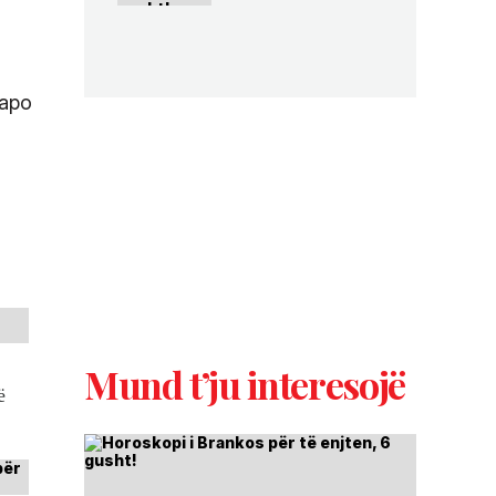
 apo
Mund t’ju interesojë
ë