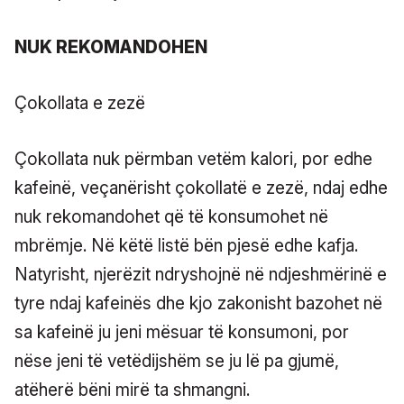
NUK REKOMANDOHEN
Çokollata e zezë
Çokollata nuk përmban vetëm kalori, por edhe
kafeinë, veçanërisht çokollatë e zezë, ndaj edhe
nuk rekomandohet që të konsumohet në
mbrëmje. Në këtë listë bën pjesë edhe kafja.
Natyrisht, njerëzit ndryshojnë në ndjeshmërinë e
tyre ndaj kafeinës dhe kjo zakonisht bazohet në
sa kafeinë ju jeni mësuar të konsumoni, por
nëse jeni të vetëdijshëm se ju lë pa gjumë,
atëherë bëni mirë ta shmangni.