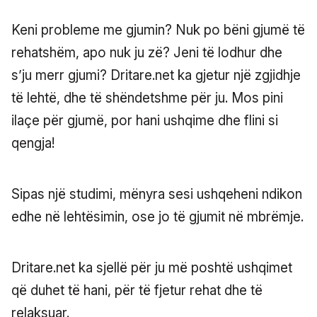
Keni probleme me gjumin? Nuk po bëni gjumë të
rehatshëm, apo nuk ju zë? Jeni të lodhur dhe
s’ju merr gjumi? Dritare.net ka gjetur një zgjidhje
të lehtë, dhe të shëndetshme për ju. Mos pini
ilaçe për gjumë, por hani ushqime dhe flini si
qengja!
Sipas një studimi, mënyra sesi ushqeheni ndikon
edhe në lehtësimin, ose jo të gjumit në mbrëmje.
Dritare.net ka sjellë për ju më poshtë ushqimet
që duhet të hani, për të fjetur rehat dhe të
relaksuar.