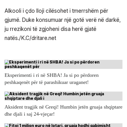
Alkooli i çdo lloji cilësohet i tmerrshëm për
gjumë. Duke konsumuar një gotë verë në darkë,
ju rrezikoni të zgjoheni disa herë gjatë
natës./K.C/dritare.net
Eksperimenti i ri në SHBA! Ja si po përdoren
peshkaqenët për të parashikuar uraganet!
Aksident tragjik në Greqi! Humbin jetën gruaja shqiptare
dhe djali i saj 24-vjeçar!