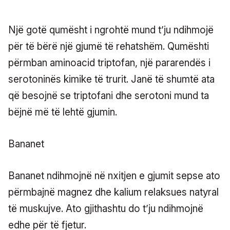
Një gotë qumësht i ngrohtë mund t’ju ndihmojë
për të bërë një gjumë të rehatshëm. Qumështi
përmban aminoacid triptofan, një pararendës i
serotoninës kimike të trurit. Janë të shumtë ata
që besojnë se triptofani dhe serotoni mund ta
bëjnë më të lehtë gjumin.
Bananet
Bananet ndihmojnë në nxitjen e gjumit sepse ato
përmbajnë magnez dhe kalium relaksues natyral
të muskujve. Ato gjithashtu do t’ju ndihmojnë
edhe për të fjetur.