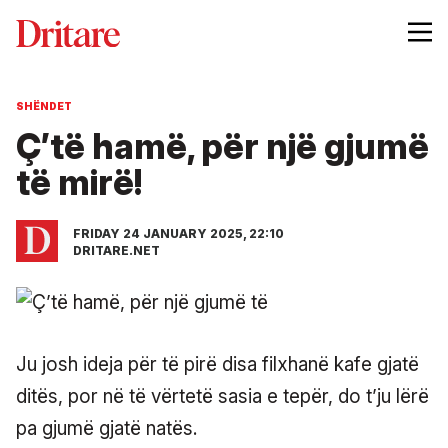
SHËNDET
Ç’të hamë, për një gjumë
të mirë!
FRIDAY 24 JANUARY 2025, 22:10
DRITARE.NET
Ju josh ideja për të pirë disa filxhanë kafe gjatë
ditës, por në të vërtetë sasia e tepër, do t’ju lërë
pa gjumë gjatë natës.