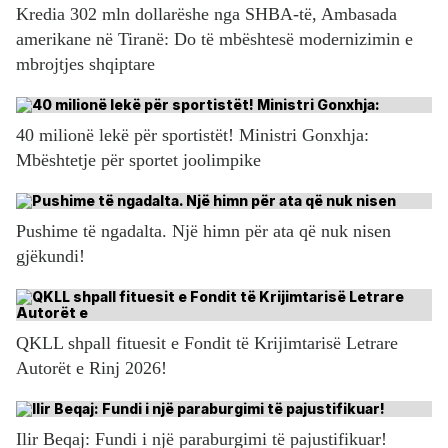
Kredia 302 mln dollarëshe nga SHBA-të, Ambasada
amerikane në Tiranë: Do të mbështesë modernizimin e
mbrojtjes shqiptare
40 milionë lekë për sportistët! Ministri Gonxhja:
Mbështetje për sportet joolimpike
Pushime të ngadalta. Një himn për ata që nuk nisen
gjëkundi!
QKLL shpall fituesit e Fondit të Krijimtarisë Letrare
Autorët e Rinj 2026!
Ilir Beqaj: Fundi i një paraburgimi të pajustifikuar!