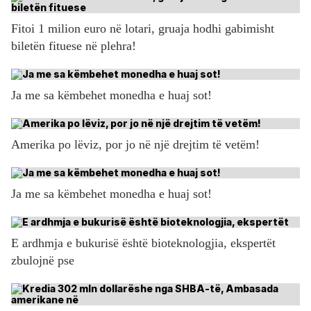
Fitoi 1 milion euro në lotari, gruaja hodhi gabimisht
biletën fituese në plehra!
Ja me sa këmbehet monedha e huaj sot!
Amerika po lëviz, por jo në një drejtim të vetëm!
Ja me sa këmbehet monedha e huaj sot!
E ardhmja e bukurisë është bioteknologjia, ekspertët
zbulojnë pse