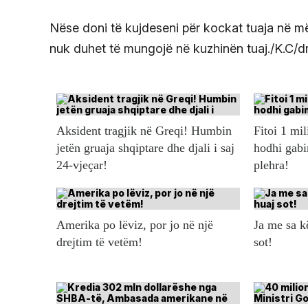
Nëse doni të kujdeseni për kockat tuaja në më
nuk duhet të mungojë në kuzhinën tuaj./K.C/dr
Aksident tragjik në Greqi! Humbin
Fitoi 1 mil
jetën gruaja shqiptare dhe djali i saj
hodhi gabi
24-vjeçar!
plehra!
Amerika po lëviz, por jo në një
Ja me sa 
drejtim të vetëm!
sot!