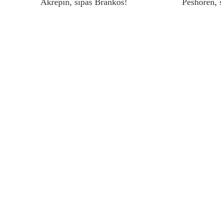
Akrepin, sipas Brankos!
Peshoren, 