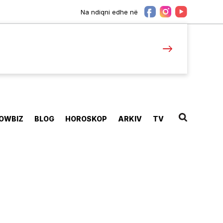
Na ndiqni edhe në
OWBIZ
BLOG
HOROSKOP
ARKIV
TV