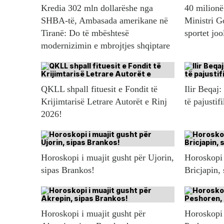
Kredia 302 mln dollarëshe nga
40 milionë 
SHBA-të, Ambasada amerikane në
Ministri G
Tiranë: Do të mbështesë
sportet jo
modernizimin e mbrojtjes shqiptare
QKLL shpall fituesit e Fondit të
Ilir Beqaj:
Krijimtarisë Letrare Autorët e Rinj
të pajustif
2026!
Horoskopi i muajit gusht për Ujorin,
Horoskopi 
sipas Brankos!
Bricjapin,
Horoskopi i muajit gusht për
Horoskopi 