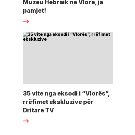
Muzeu Hebraik në Vlorë, ja
pamjet!
35 vite nga eksodi i “Vlorës”,
rrëfimet ekskluzive për
Dritare TV