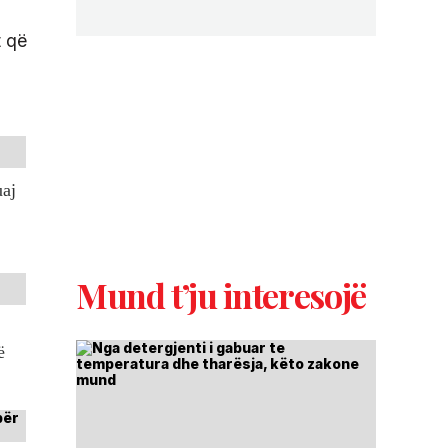
t që
uaj
Mund t’ju interesojë
ë