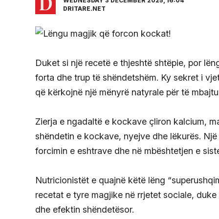
WEDNESDAY 3 DECEMBER 2025, 16:04
DRITARE.NET
Duket si një recetë e thjeshtë shtëpie, por lë
forta dhe trup të shëndetshëm. Ky sekret i vjet
që kërkojnë një mënyrë natyrale për të mbajtu
Zierja e ngadaltë e kockave çliron kalcium, m
shëndetin e kockave, nyejve dhe lëkurës. Një
forcimin e eshtrave dhe në mbështetjen e siste
Nutricionistët e quajnë këtë lëng “superushqim
recetat e tyre magjike në rrjetet sociale, duke
dhe efektin shëndetësor.