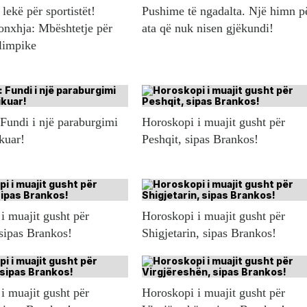
lekë për sportistët!
Pushime të ngadalta. Një himn p
onxhja: Mbështetje për
ata që nuk nisen gjëkundi!
olimpike
 Fundi i një paraburgimi
Horoskopi i muajit gusht për
ikuar!
Peshqit, sipas Brankos!
i muajit gusht për
Horoskopi i muajit gusht për
 sipas Brankos!
Shigjetarin, sipas Brankos!
i muajit gusht për
Horoskopi i muajit gusht për