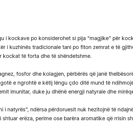
ngu i kockave po konsiderohet si pija “magjike” për koc
ër i kuzhinës tradicionale tani po fiton zemrat e të gjit
r kockat të forta dhe të shëndetshme.
agnez, fosfor dhe kolagjen, përbërës që janë thelbësor
 gotë e ngrohtë e këtij lëngu çdo ditë mund të ndihmoj
mit imunitar, duke ju dhënë energji natyrale dhe mirëq
i i natyrës”, ndërsa përdoruesit nuk hezitojnë të ndajn
 i shtuar erëza, perime ose barëra aromatike që rrisin sh