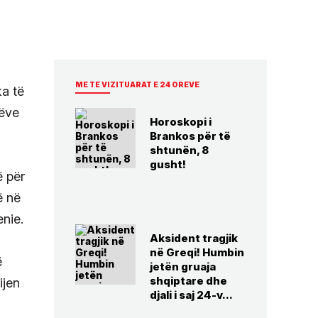
ME TE VIZITUARAT E 24 OREVE
ka të
hëve
Horoskopi i
Brankos për të
shtunën, 8
gusht!
ë për
ë në
enie.
Aksident tragjik
në Greqi! Humbin
ë
jetën gruaja
shqiptare dhe
ijen
djali i saj 24-v...