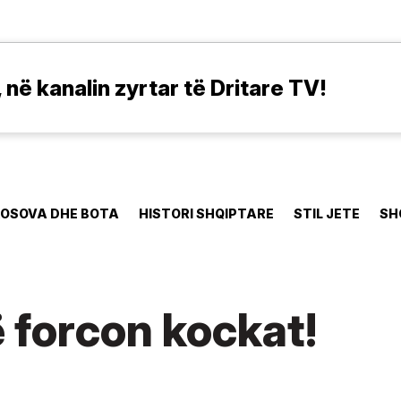
në kanalin zyrtar të Dritare TV!
OSOVA DHE BOTA
HISTORI SHQIPTARE
STIL JETE
SH
 forcon kockat!