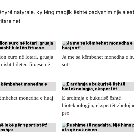
nyrë natyrale, ky lëng magjik është padyshim një alea
itare.net
ion euro në lotari, gruaja
Ja me sa këmbehet monedha e h
misht biletën fituese në
sot!
këmbehet monedha e huaj
E ardhmja e bukurisë është
bioteknologjia, ekspertët zbulojn
pse