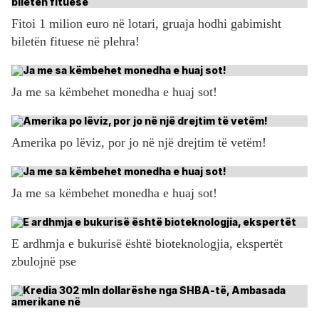
Fitoi 1 milion euro në lotari, gruaja hodhi gabimisht
biletën fituese në plehra!
Ja me sa këmbehet monedha e huaj sot!
Amerika po lëviz, por jo në një drejtim të vetëm!
Ja me sa këmbehet monedha e huaj sot!
E ardhmja e bukurisë është bioteknologjia, ekspertët
zbulojnë pse