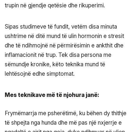
trupin në gjendje qetësie dhe rikuperimi.
Sipas studimeve të fundit, vetëm disa minuta
ushtrime në ditë mund të ulin hormonin e stresit
dhe të ndihmojnë në përmirësimin e ankthit dhe
inflamacionit në trup. Tek disa persona me
sëmundje kronike, këto teknika mund të
lehtësojnë edhe simptomat.
Mes teknikave më të njohura janë:
Frymëmarrja me psherëtimë, ku bëhen dy thithje
të shpejta nga hunda dhe më pas një nxjerrje e