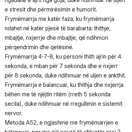
ngadaltë e ajrit nga goja, duke ndihmuar në uljen
e stresit dhe përmirësimin e humorit.
Frymëmarrja me katër faza, ku frymëmarrja
ndahet në katër pjesë të barabarta: thithje,
mbajtje, nxjerrje dhe mbajtje, që ndihmon
përqendrimin dhe qetësinë.
Frymëmarrja 4-7-8, ku personi thith ajrin për 4
sekonda, e mban për 7 sekonda dhe e nxjerr
për 8 sekonda, duke ndihmuar në uljen e ankthit.
Frymëmarrja e balancuar, ku thithja dhe nxjerrja
bëhen me të njëjtin ritëm (rreth 5 sekonda
secila), duke ndihmuar në rregullimin e sistemit
nervor.
Metoda A52, e ngjashme me frymëmarrjen e