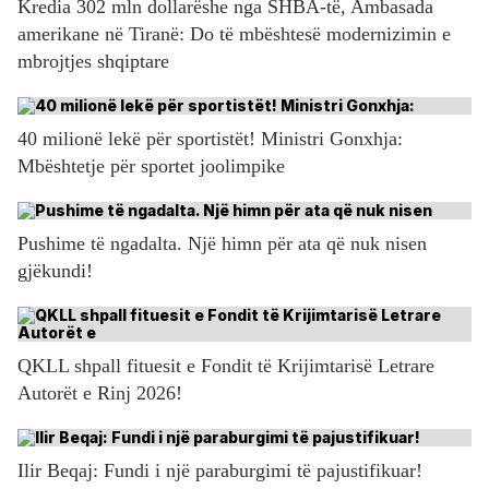
Kredia 302 mln dollarëshe nga SHBA-të, Ambasada
amerikane në Tiranë: Do të mbështesë modernizimin e
mbrojtjes shqiptare
40 milionë lekë për sportistët! Ministri Gonxhja:
Mbështetje për sportet joolimpike
Pushime të ngadalta. Një himn për ata që nuk nisen
gjëkundi!
QKLL shpall fituesit e Fondit të Krijimtarisë Letrare
Autorët e Rinj 2026!
Ilir Beqaj: Fundi i një paraburgimi të pajustifikuar!