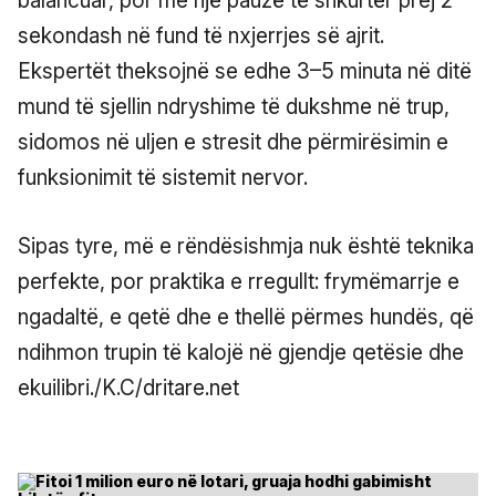
balancuar, por me një pauzë të shkurtër prej 2
sekondash në fund të nxjerrjes së ajrit.
Ekspertët theksojnë se edhe 3–5 minuta në ditë
mund të sjellin ndryshime të dukshme në trup,
sidomos në uljen e stresit dhe përmirësimin e
funksionimit të sistemit nervor.
Sipas tyre, më e rëndësishmja nuk është teknika
perfekte, por praktika e rregullt: frymëmarrje e
ngadaltë, e qetë dhe e thellë përmes hundës, që
ndihmon trupin të kalojë në gjendje qetësie dhe
ekuilibri./K.C/dritare.net