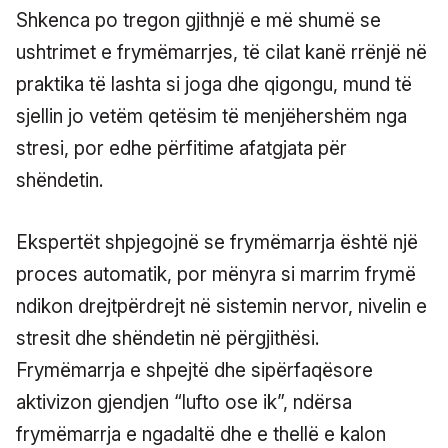
Shkenca po tregon gjithnjë e më shumë se
ushtrimet e frymëmarrjes, të cilat kanë rrënjë në
praktika të lashta si joga dhe qigongu, mund të
sjellin jo vetëm qetësim të menjëhershëm nga
stresi, por edhe përfitime afatgjata për
shëndetin.
Ekspertët shpjegojnë se frymëmarrja është një
proces automatik, por mënyra si marrim frymë
ndikon drejtpërdrejt në sistemin nervor, nivelin e
stresit dhe shëndetin në përgjithësi.
Frymëmarrja e shpejtë dhe sipërfaqësore
aktivizon gjendjen “lufto ose ik”, ndërsa
frymëmarrja e ngadaltë dhe e thellë e kalon