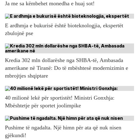
Ja me sa këmbehet monedha e huaj sot!
E ardhmja e bukurisë është bioteknologjia, ekspertët
zbulojnë pse
Kredia 302 mln dollarëshe nga SHBA-të, Ambasada
amerikane në Tiranë: Do të mbështesë modernizimin e
mbrojtjes shqiptare
40 milionë lekë për sportistët! Ministri Gonxhja:
Mbështetje për sportet joolimpike
Pushime të ngadalta. Një himn për ata që nuk nisen
gjëkundi!