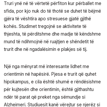
Truri ynë në të vërtetë përfiton kur përballet me
sfida, por kjo nuk do të thotë se duhet të bëjmë
gjëra të vështira apo stresuese gjatë gjithë
kohës. Studimet tregojnë se aktivitete të
thjeshta, të përditshme dhe madje të këndshme
mund të ndihmojnë në ruajtjen e shëndetit të
trurit dhe në ngadalësimin e plakjes së tij.
Një nga mënyrat më interesante lidhet me
orientimin në hapësirë. Pjesa e trurit që quhet
hipokampus, e cila është shumë e rëndësishme
për kujtesën dhe orientimin, është gjithashtu
ndër të parat që preket nga sëmundje si
Alzheimeri. Studiuesit kanë vërejtur se njerëz si