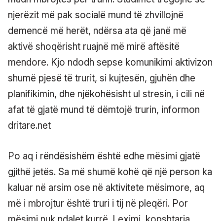
njerëzit më pak socialë mund të zhvillojnë
demencë më herët, ndërsa ata që janë më
aktivë shoqërisht ruajnë më mirë aftësitë
mendore. Kjo ndodh sepse komunikimi aktivizon
shumë pjesë të trurit, si kujtesën, gjuhën dhe
planifikimin, dhe njëkohësisht ul stresin, i cili në
afat të gjatë mund të dëmtojë trurin, informon
dritare.net
Po aq i rëndësishëm është edhe mësimi gjatë
gjithë jetës. Sa më shumë kohë që një person ka
kaluar në arsim ose në aktivitete mësimore, aq
më i mbrojtur është truri i tij në pleqëri. Por
mësimi nuk ndalet kurrë. Leximi, kopshtaria,