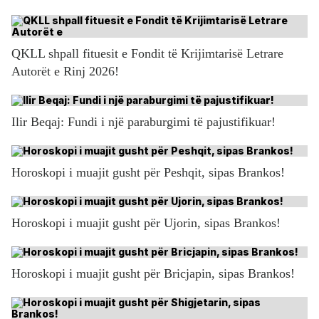
QKLL shpall fituesit e Fondit të Krijimtarisë Letrare
Autorët e Rinj 2026!
Ilir Beqaj: Fundi i një paraburgimi të pajustifikuar!
Horoskopi i muajit gusht për Peshqit, sipas Brankos!
Horoskopi i muajit gusht për Ujorin, sipas Brankos!
Horoskopi i muajit gusht për Bricjapin, sipas Brankos!