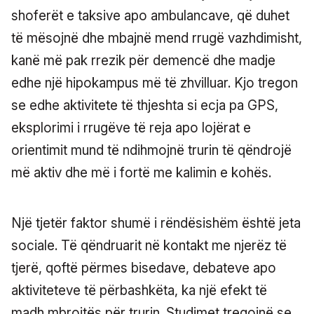
shoferët e taksive apo ambulancave, që duhet
të mësojnë dhe mbajnë mend rrugë vazhdimisht,
kanë më pak rrezik për demencë dhe madje
edhe një hipokampus më të zhvilluar. Kjo tregon
se edhe aktivitete të thjeshta si ecja pa GPS,
eksplorimi i rrugëve të reja apo lojërat e
orientimit mund të ndihmojnë trurin të qëndrojë
më aktiv dhe më i fortë me kalimin e kohës.
Një tjetër faktor shumë i rëndësishëm është jeta
sociale. Të qëndruarit në kontakt me njerëz të
tjerë, qoftë përmes bisedave, debateve apo
aktiviteteve të përbashkëta, ka një efekt të
madh mbrojtës për trurin. Studimet tregojnë se