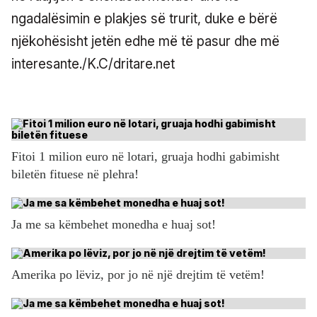
ngadalësimin e plakjes së trurit, duke e bërë
njëkohësisht jetën edhe më të pasur dhe më
interesante./K.C/dritare.net
Fitoi 1 milion euro në lotari, gruaja hodhi gabimisht
biletën fituese në plehra!
Ja me sa këmbehet monedha e huaj sot!
Amerika po lëviz, por jo në një drejtim të vetëm!