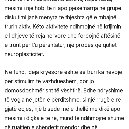
mësimi i një hobi të ri apo pjesëmarrja në grupe
diskutimi janë mënyra të thjeshta që e mbajnë
trurin aktiv. Këto aktivitete ndihmojnë në krijimin
e lidhjeve të reja nervore dhe forcojnë aftësinë
e trurit për t’u përshtatur, një proces që quhet
neuroplasticitet.
Në fund, ideja kryesore është se truri ka nevojë
për stimulim të vazhdueshëm, por jo
domosdoshmërisht të vështirë. Edhe ndryshime
të vogla në jetën e përditshme, si një rrugë e re
gjatë ecjes, një bisedë më e thellë me dikë apo
mësimi i diçkaje të re, mund të ndihmojnë shumë
në ruajtjen e shëndetit mendor dhe në