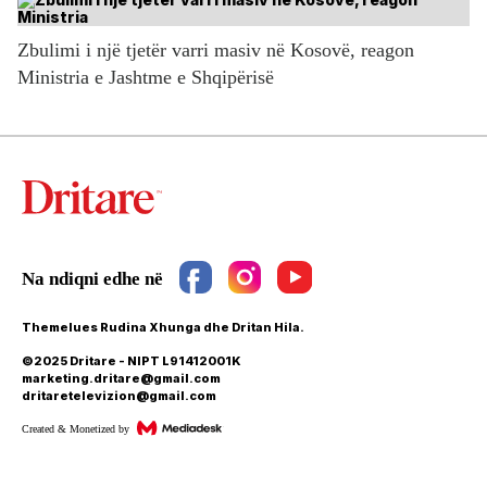
Zbulimi i një tjetër varri masiv në Kosovë, reagon
Ministria e Jashtme e Shqipërisë
Themelues Rudina Xhunga dhe Dritan Hila.
©2025 Dritare - NIPT L91412001K
marketing.dritare@gmail.com
dritaretelevizion@gmail.com
Created & Monetized by