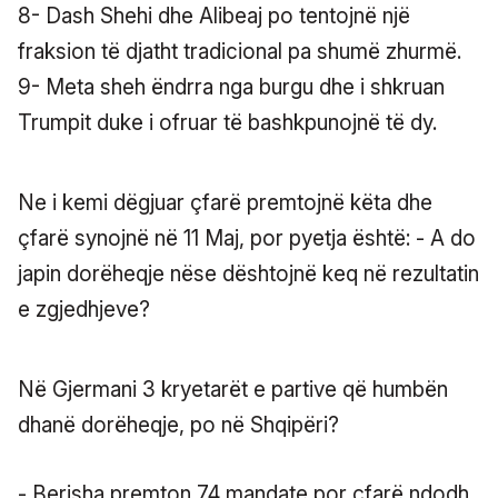
8- Dash Shehi dhe Alibeaj po tentojnë një
fraksion të djatht tradicional pa shumë zhurmë.
9- Meta sheh ëndrra nga burgu dhe i shkruan
Trumpit duke i ofruar të bashkpunojnë të dy.
Ne i kemi dëgjuar çfarë premtojnë këta dhe
çfarë synojnë në 11 Maj, por pyetja është: - A do
japin dorëheqje nëse dështojnë keq në rezultatin
e zgjedhjeve?
Në Gjermani 3 kryetarët e partive që humbën
dhanë dorëheqje, po në Shqipëri?
- Berisha premton 74 mandate por çfarë ndodh