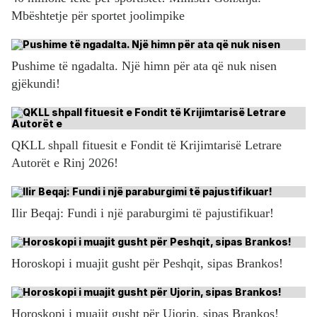
Mbështetje për sportet joolimpike
Pushime të ngadalta. Një himn për ata që nuk nisen
gjëkundi!
QKLL shpall fituesit e Fondit të Krijimtarisë Letrare
Autorët e Rinj 2026!
Ilir Beqaj: Fundi i një paraburgimi të pajustifikuar!
Horoskopi i muajit gusht për Peshqit, sipas Brankos!
Horoskopi i muajit gusht për Ujorin, sipas Brankos!