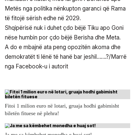
Metës nga politika nënkupton garanci që Rama
të fitojë sërish edhe në 2029.
Shqipërisë nuk i duhet çdo bëjë Tiku apo Goni
nëse humbin por çdo bëjë Berisha dhe Meta.
A do e mbajnë ata peng opozitën akoma dhe
demokratët ti lënë të hanë bar jeshil…….?/Marrë
nga Facebook-u i autorit
Fitoi 1 milion euro në lotari, gruaja hodhi gabimisht
biletën fituese në plehra!
Ja me sa këmbehet monedha e huaj sot!