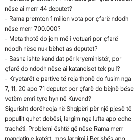
nëse ai merr 44 deputet?
- Rama premton 1 milion vota por çfarë ndodh
nëse merr 700.000?
- Meta thotë do jem më i votuari por çfarë
ndodh nëse nuk bëhet as deputet?
- Basha ishte kandidat për kryeministër, por
çfarë do ndodh nëse ai katandiset tek pull?
- Kryetarët e partive të reja thonë do fusim nga
7, 11, 20 apo 71 deputet por çfarë do bëjnë bëse
vetëm emri tyre hyn në Kuvend?
Sigurisht dorëheqja në Shqipëri për një pjesë të
popullit quhet dobësi, largim nga lufta apo edhe
tradhëti. Problemi është që nëse Rama merr
mandatin e katërt, mos largimi i Berishës apo