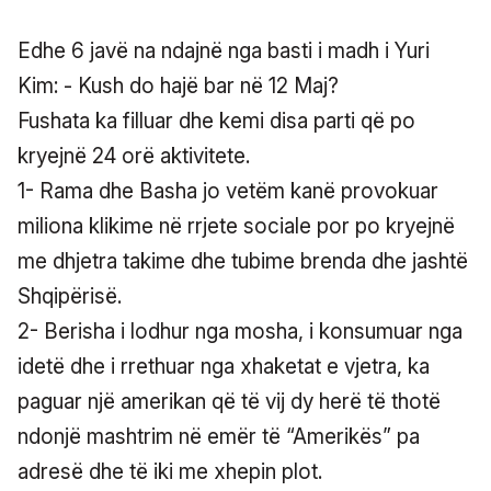
Edhe 6 javë na ndajnë nga basti i madh i Yuri
Kim: - Kush do hajë bar në 12 Maj?
Fushata ka filluar dhe kemi disa parti që po
kryejnë 24 orë aktivitete.
1- Rama dhe Basha jo vetëm kanë provokuar
miliona klikime në rrjete sociale por po kryejnë
me dhjetra takime dhe tubime brenda dhe jashtë
Shqipërisë.
2- Berisha i lodhur nga mosha, i konsumuar nga
idetë dhe i rrethuar nga xhaketat e vjetra, ka
paguar një amerikan që të vij dy herë të thotë
ndonjë mashtrim në emër të “Amerikës” pa
adresë dhe të iki me xhepin plot.