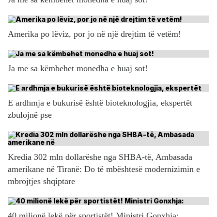
Amerika po lëviz, por jo në një drejtim të vetëm!
Ja me sa këmbehet monedha e huaj sot!
E ardhmja e bukurisë është bioteknologjia, ekspertët
zbulojnë pse
Kredia 302 mln dollarëshe nga SHBA-të, Ambasada
amerikane në Tiranë: Do të mbështesë modernizimin e
mbrojtjes shqiptare
40 milionë lekë për sportistët! Ministri Gonxhja: