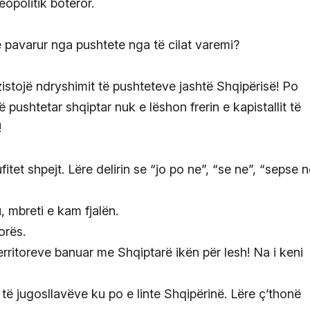
opolitik botëror.
ë pavarur nga pushtete nga të cilat varemi?
zistojë ndryshimit të pushteteve jashtë Shqipërisë! Po
pushtetar shqiptar nuk e lëshon frerin e kapistallit të
!
itet shpejt. Lëre delirin se “jo po ne”, “se ne”, “sepse n
, mbreti e kam fjalën.
orës.
rritoreve banuar me Shqiptarë ikën për lesh! Na i keni
t të jugosllavëve ku po e linte Shqipërinë. Lëre ç’thonë