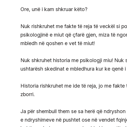
Ore, unë i kam shkruar këto?
Nuk rishkruhet me fakte të reja të veckël si p
psikologjinë e miut që çfarë gjen, miza të ngor
mbledh në qoshen e vet të miut!
Nuk shkruhet historia me psikologji miu! Nuk s
ushtarësh skedinat e mbledhura kur ke qenë i r
Historia rishkruhet me ide të reja, jo me fakt
zborri.
Ja për shembull them se sa herë që ndryshon q
e ndryshimeve në pushtet ose në vendet fqinj