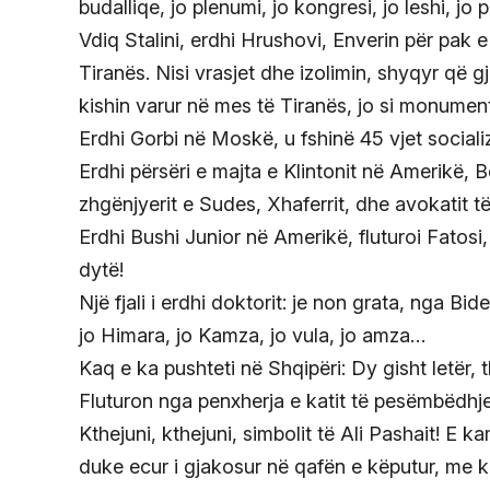
budalliqe, jo plenumi, jo kongresi, jo leshi, jo p
Vdiq Stalini, erdhi Hrushovi, Enverin për pa
Tiranës. Nisi vrasjet dhe izolimin, shyqyr që
kishin varur në mes të Tiranës, jo si monument,
Erdhi Gorbi në Moskë, u fshinë 45 vjet social
Erdhi përsëri e majta e Klintonit në Amerikë,
zhgënjyerit e Sudes, Xhaferrit, dhe avokatit të
Erdhi Bushi Junior në Amerikë, fluturoi Fatosi, 
dytë!
Një fjali i erdhi doktorit: je non grata, nga Bid
jo Himara, jo Kamza, jo vula, jo amza…
Kaq e ka pushteti në Shqipëri: Dy gisht letër, 
Fluturon nga penxherja e katit të pesëmbëdhje
Kthejuni, kthejuni, simbolit të Ali Pashait! E k
duke ecur i gjakosur në qafën e këputur, me ko