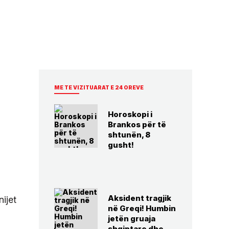
ME TE VIZITUARAT E 24 OREVE
Horoskopi i
Brankos për të
shtunën, 8
gusht!
Aksident tragjik
ijet
në Greqi! Humbin
jetën gruaja
shqiptare dhe