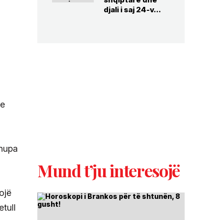
djali i saj 24-v...
i
je
xhupa
Mund t’ju interesojë
ojë
tull