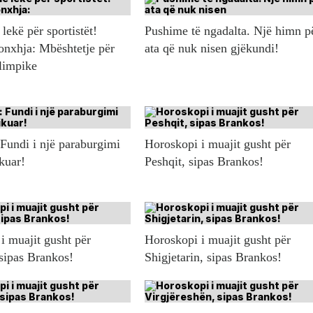
lekë për sportistët!
Pushime të ngadalta. Një himn p
onxhja: Mbështetje për
ata që nuk nisen gjëkundi!
olimpike
 Fundi i një paraburgimi
Horoskopi i muajit gusht për
ikuar!
Peshqit, sipas Brankos!
i muajit gusht për
Horoskopi i muajit gusht për
 sipas Brankos!
Shigjetarin, sipas Brankos!