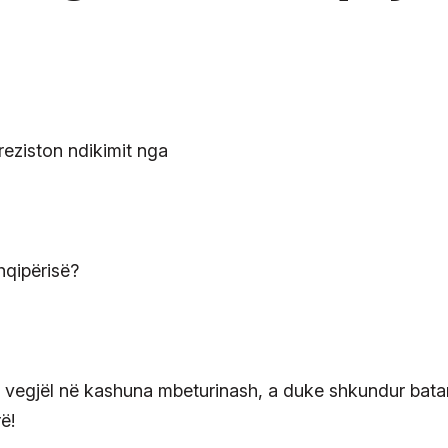
hqipërisë?
ë vegjël në kashuna mbeturinash, a duke shkundur batan
ë!