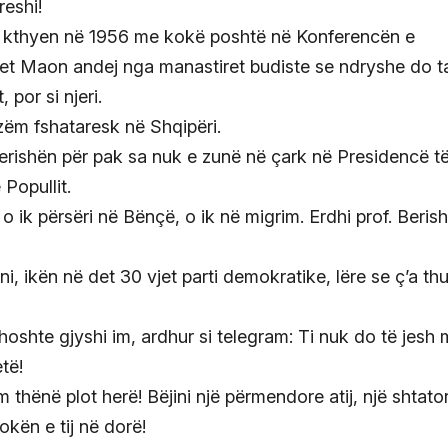
reshi!
k e kthyen në 1956 me kokë poshtë në Konferencën e
 gjet Maon andej nga manastiret budiste se ndryshe do t
 por si njeri.
izëm fshataresk në Shqipëri.
 Berishën për pak sa nuk e zunë në çark në Presidencë t
 Popullit.
o ik përsëri në Bënçë, o ik në migrim. Erdhi prof. Berish
eni, ikën në det 30 vjet parti demokratike, lëre se ç’a th
thoshte gjyshi im, ardhur si telegram: Ti nuk do të jesh 
të!
am thënë plot herë! Bëjini një përmendore atij, një shtato
kën e tij në dorë!