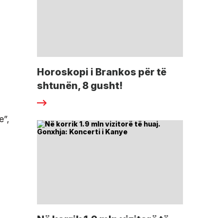
Horoskopi i Brankos për të
shtunën, 8 gusht!
e”,