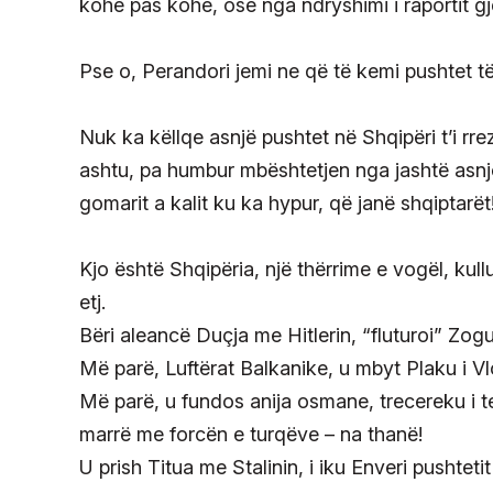
kohë pas kohe, ose nga ndryshimi i raportit gje
Pse o, Perandori jemi ne që të kemi pushtet t
Nuk ka këllqe asnjë pushtet në Shqipëri t’i rre
ashtu, pa humbur mbështetjen nga jashtë asnjë 
gomarit a kalit ku ka hypur, që janë shqiptarët
Kjo është Shqipëria, një thërrime e vogël, kulluf
etj.
Bëri aleancë Duçja me Hitlerin, “fluturoi” Zogu
Më parë, Luftërat Balkanike, u mbyt Plaku i Vl
Më parë, u fundos anija osmane, trecereku i te
marrë me forcën e turqëve – na thanë!
U prish Titua me Stalinin, i iku Enveri pushteti