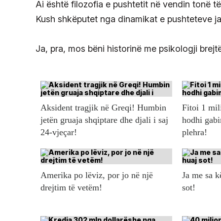
Ai është filozofia e pushtetit në vendin tonë t
Kush shkëputet nga dinamikat e pushteteve jas
Ja, pra, mos bëni historinë me psikologji brej
Aksident tragjik në Greqi! Humbin
Fitoi 1 mil
jetën gruaja shqiptare dhe djali i saj
hodhi gabi
24-vjeçar!
plehra!
Amerika po lëviz, por jo në një
Ja me sa 
drejtim të vetëm!
sot!