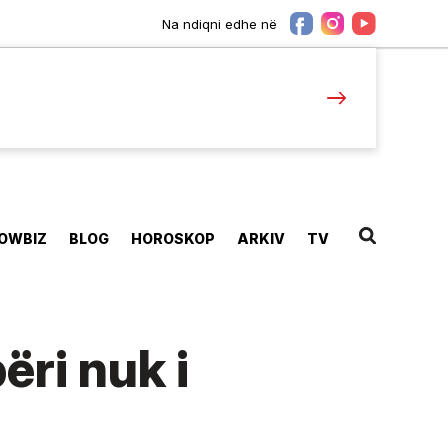
Na ndiqni edhe në
OWBIZ
BLOG
HOROSKOP
ARKIV
TV
ëri nuk i