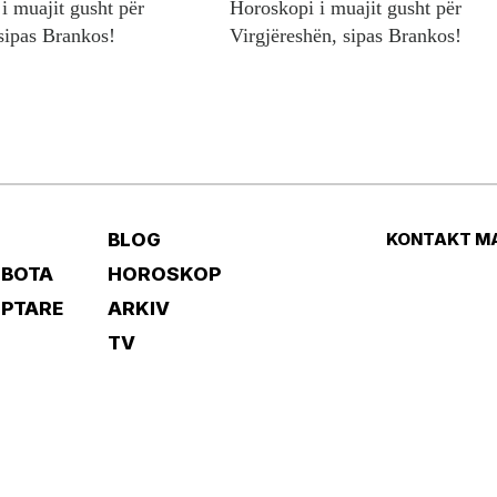
i muajit gusht për
Horoskopi i muajit gusht për
sipas Brankos!
Virgjëreshën, sipas Brankos!
BLOG
KONTAKT M
 BOTA
HOROSKOP
IPTARE
ARKIV
TV