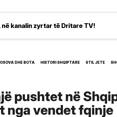
në kanalin zyrtar të Dritare TV!
OSOVA DHE BOTA
HISTORI SHQIPTARE
STIL JETE
SH
jë pushtet në Shqip
t nga vendet fqinje