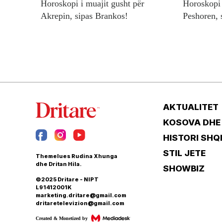
Horoskopi i muajit gusht për
Horoskopi 
Akrepin, sipas Brankos!
Peshoren, 
AKTUALITET
KOSOVA DHE
HISTORI SHQ
STIL JETE
Themelues Rudina Xhunga
dhe Dritan Hila.
SHOWBIZ
©2025 Dritare - NIPT
L91412001K
marketing.dritare@gmail.com
dritaretelevizion@gmail.com
Created & Monetized by