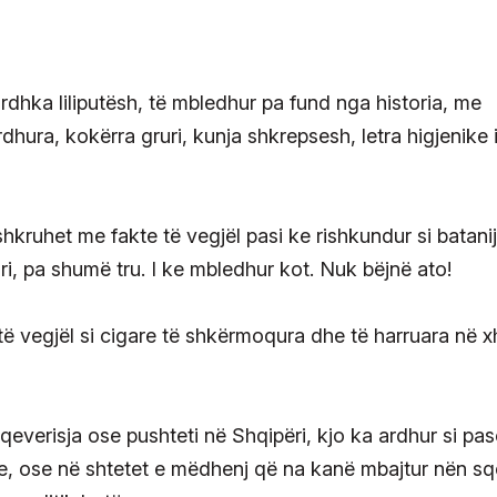
ordhka liliputësh, të mbledhur pa fund nga historia, me
dhura, kokërra gruri, kunja shkrepsesh, letra higjenike 
hkruhet me fakte të vegjël pasi ke rishkundur si batani
i, pa shumë tru. I ke mbledhur kot. Nuk bëjnë ato!
e të vegjël si cigare të shkërmoqura dhe të harruara në 
everisja ose pushteti në Shqipëri, kjo ka ardhur si pas
e, ose në shtetet e mëdhenj që na kanë mbajtur nën sqe