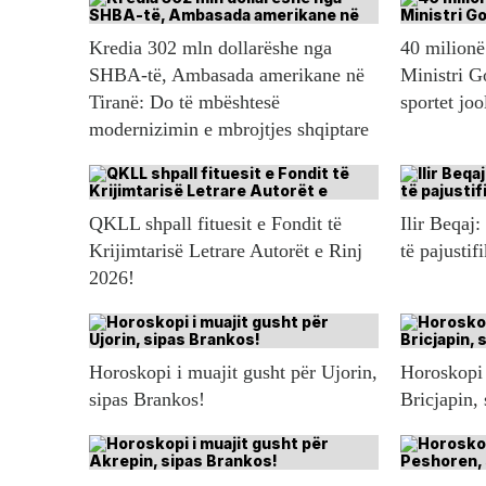
Kredia 302 mln dollarëshe nga
40 milionë 
SHBA-të, Ambasada amerikane në
Ministri G
Tiranë: Do të mbështesë
sportet jo
modernizimin e mbrojtjes shqiptare
QKLL shpall fituesit e Fondit të
Ilir Beqaj:
Krijimtarisë Letrare Autorët e Rinj
të pajustif
2026!
Horoskopi i muajit gusht për Ujorin,
Horoskopi 
sipas Brankos!
Bricjapin,