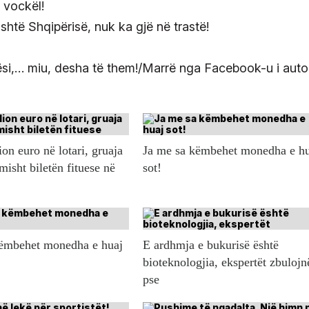
ë vockël!
htë Shqipërisë, nuk ka gjë në trastë!
tësi,… miu, desha të them!/Marrë nga Facebook-u i autor
ion euro në lotari, gruaja
Ja me sa këmbehet monedha e h
misht biletën fituese në
sot!
këmbehet monedha e huaj
E ardhmja e bukurisë është
bioteknologjia, ekspertët zbulojn
pse