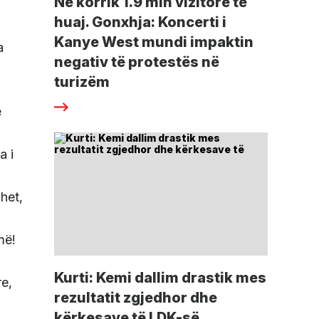
Në korrik 1.9 mln vizitorë të
huaj. Gonxhja: Koncerti i
Kanye West mundi impaktin
a
negativ të protestës në
turizëm
ë
a i
uhet,
më!
Kurti: Kemi dallim drastik mes
re,
rezultatit zgjedhor dhe
kërkesave të LDK-së