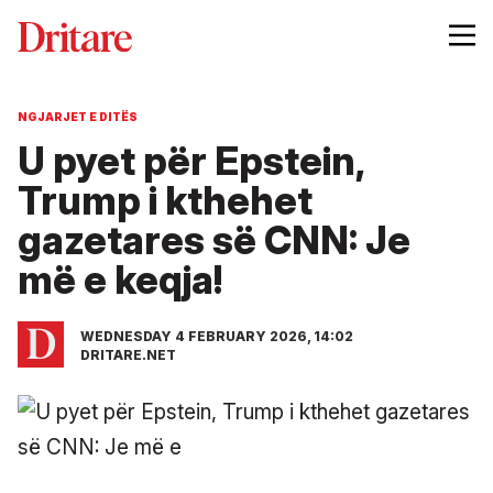
NGJARJET E DITËS
U pyet për Epstein,
Trump i kthehet
gazetares së CNN: Je
më e keqja!
WEDNESDAY 4 FEBRUARY 2026, 14:02
DRITARE.NET