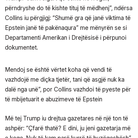
përndryshe do të kishte tituj të mëdhenj”, ndërsa
Collins iu përgjigj: “Shumë gra që janë viktima të
Epstein janë të pakënaqura” me mënyrën se si
Departamenti Amerikan i Drejtësisë i përpunoi
dokumentet.
Mendoj se është vërtet koha që vendi të
vazhdojë me diçka tjetër, tani që asgjë nuk ka
dalë nga unë”, por Collins vazhdoi të pyeste për
të mbijetuarit e abuzimeve të Epstein
Më tej Trump iu drejtua gazetares në një ton të
ashpër: “Çfarë thatë? E dini, ju jeni gazetarja më