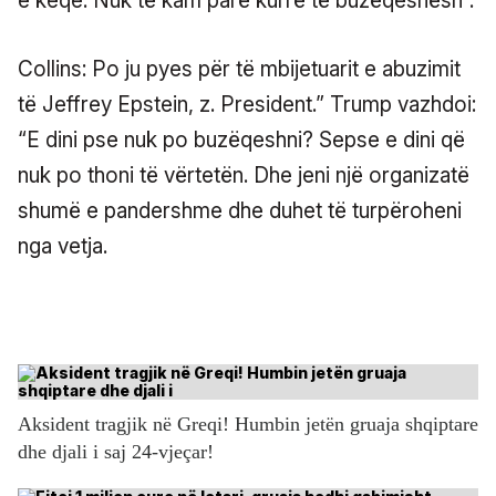
e keqe. Nuk të kam parë kurrë të buzëqeshësh”.
Collins: Po ju pyes për të mbijetuarit e abuzimit
të Jeffrey Epstein, z. President.” Trump vazhdoi:
“E dini pse nuk po buzëqeshni? Sepse e dini që
nuk po thoni të vërtetën. Dhe jeni një organizatë
shumë e pandershme dhe duhet të turpëroheni
nga vetja.
Aksident tragjik në Greqi! Humbin jetën gruaja shqiptare
dhe djali i saj 24-vjeçar!