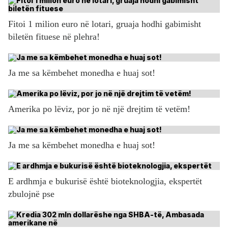
Fitoi 1 milion euro në lotari, gruaja hodhi gabimisht
biletën fituese në plehra!
Ja me sa këmbehet monedha e huaj sot!
Amerika po lëviz, por jo në një drejtim të vetëm!
Ja me sa këmbehet monedha e huaj sot!
E ardhmja e bukurisë është bioteknologjia, ekspertët
zbulojnë pse