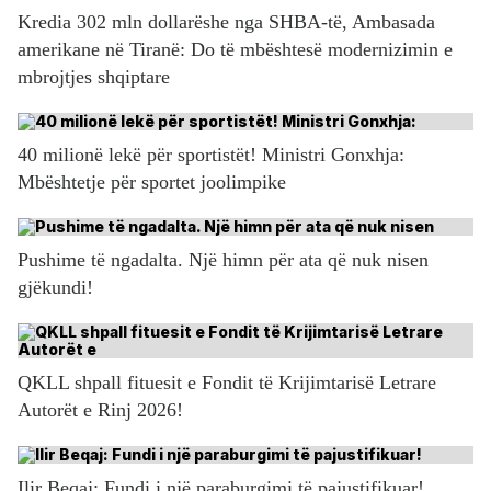
Kredia 302 mln dollarëshe nga SHBA-të, Ambasada
amerikane në Tiranë: Do të mbështesë modernizimin e
mbrojtjes shqiptare
40 milionë lekë për sportistët! Ministri Gonxhja:
Mbështetje për sportet joolimpike
Pushime të ngadalta. Një himn për ata që nuk nisen
gjëkundi!
QKLL shpall fituesit e Fondit të Krijimtarisë Letrare
Autorët e Rinj 2026!
Ilir Beqaj: Fundi i një paraburgimi të pajustifikuar!