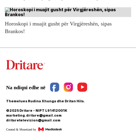
Horoskopi i muajit gusht për Virgjëreshën, sipas
Brankos!
Themelues Rudina Xhunga dhe Dritan Hila.
©2025 Dritare - NIPT L91412001K
marketing.dritare@gmail.com
dritaretelevizion@gmail.com
Created & Monetized by