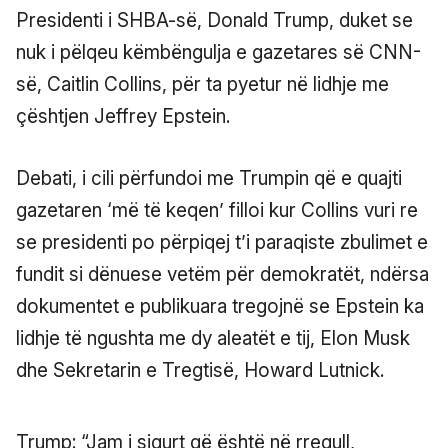
Presidenti i SHBA-së, Donald Trump, duket se
nuk i pëlqeu këmbëngulja e gazetares së CNN-
së, Caitlin Collins, për ta pyetur në lidhje me
çështjen Jeffrey Epstein.
Debati, i cili përfundoi me Trumpin që e quajti
gazetaren ‘më të keqen’ filloi kur Collins vuri re
se presidenti po përpiqej t’i paraqiste zbulimet e
fundit si dënuese vetëm për demokratët, ndërsa
dokumentet e publikuara tregojnë se Epstein ka
lidhje të ngushta me dy aleatët e tij, Elon Musk
dhe Sekretarin e Tregtisë, Howard Lutnick.
Trump: “Jam i sigurt që është në rregull,