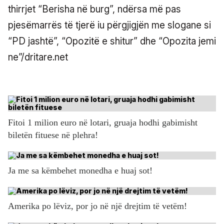
thirrjet “Berisha në burg”, ndërsa më pas
pjesëmarrës të tjerë iu përgjigjën me slogane si
“PD jashtë”, “Opozitë e shitur” dhe “Opozita jemi
ne”/dritare.net
Fitoi 1 milion euro në lotari, gruaja hodhi gabimisht
biletën fituese në plehra!
Ja me sa këmbehet monedha e huaj sot!
Amerika po lëviz, por jo në një drejtim të vetëm!