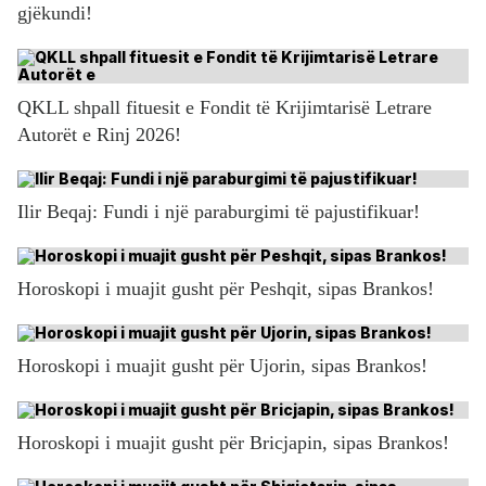
gjëkundi!
QKLL shpall fituesit e Fondit të Krijimtarisë Letrare
Autorët e Rinj 2026!
Ilir Beqaj: Fundi i një paraburgimi të pajustifikuar!
Horoskopi i muajit gusht për Peshqit, sipas Brankos!
Horoskopi i muajit gusht për Ujorin, sipas Brankos!
Horoskopi i muajit gusht për Bricjapin, sipas Brankos!