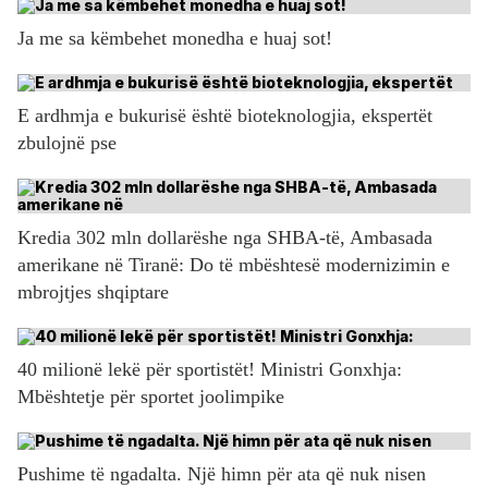
Ja me sa këmbehet monedha e huaj sot!
E ardhmja e bukurisë është bioteknologjia, ekspertët
zbulojnë pse
Kredia 302 mln dollarëshe nga SHBA-të, Ambasada
amerikane në Tiranë: Do të mbështesë modernizimin e
mbrojtjes shqiptare
40 milionë lekë për sportistët! Ministri Gonxhja:
Mbështetje për sportet joolimpike
Pushime të ngadalta. Një himn për ata që nuk nisen