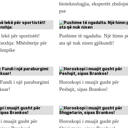
bioteknologjia, ekspertët zbulojn
pse
lekë për sportistët!
Pushime të ngadalta. Një himn p
onxhja: Mbështetje për
ata që nuk nisen gjëkundi!
olimpike
 Fundi i një paraburgimi
Horoskopi i muajit gusht për
ikuar!
Peshqit, sipas Brankos!
i muajit gusht për
Horoskopi i muajit gusht për