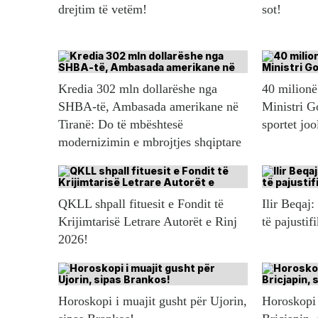
drejtim të vetëm!
sot!
Kredia 302 mln dollarëshe nga
40 milionë 
SHBA-të, Ambasada amerikane në
Ministri G
Tiranë: Do të mbështesë
sportet jo
modernizimin e mbrojtjes shqiptare
QKLL shpall fituesit e Fondit të
Ilir Beqaj:
Krijimtarisë Letrare Autorët e Rinj
të pajustif
2026!
Horoskopi i muajit gusht për Ujorin,
Horoskopi 