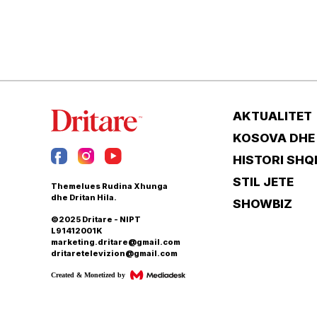
AKTUALITET
KOSOVA DHE
HISTORI SHQ
STIL JETE
Themelues Rudina Xhunga
dhe Dritan Hila.
SHOWBIZ
©2025 Dritare - NIPT
L91412001K
marketing.dritare@gmail.com
dritaretelevizion@gmail.com
Created & Monetized by