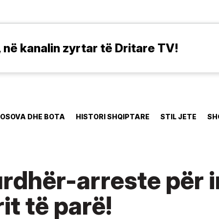
në kanalin zyrtar të Dritare TV!
OSOVA DHE BOTA
HISTORI SHQIPTARE
STIL JETE
SH
rdhër-arreste për i
it të parë!