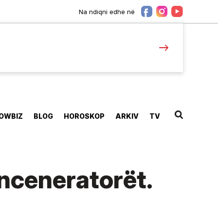
Na ndiqni edhe në
OWBIZ
BLOG
HOROSKOP
ARKIV
TV
nceneratorët.