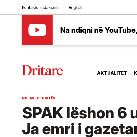
Kontakto redaksinë
English
Na ndiqni në YouTube, 
AKTUALITET
K
NGJARJET E DITËS
SPAK lëshon 6 u
Ja emri i gazetar