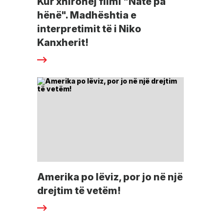
Kur xhirohej filmi "Natë pa
hënë". Madhështia e
interpretimit të i Niko
Kanxherit!
Amerika po lëviz, por jo në një
drejtim të vetëm!