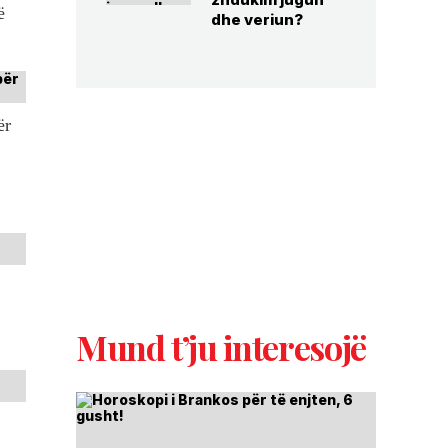
ë
dhe veriun?
ër
Mund t’ju interesojë