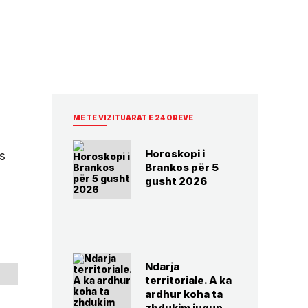
ME TE VIZITUARAT E 24 OREVE
Horoskopi i
s
Brankos për 5
gusht 2026
Ndarja
territoriale. A ka
ardhur koha ta
zhdukim jugun