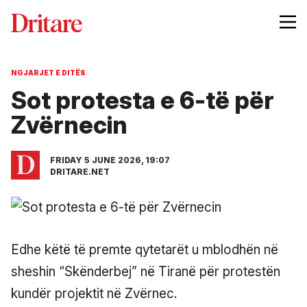
NGJARJET E DITËS
Sot protesta e 6-të për
Zvërnecin
FRIDAY 5 JUNE 2026, 19:07
DRITARE.NET
Edhe këtë të premte qytetarët u mblodhën në
sheshin “Skënderbej” në Tiranë për protestën
kundër projektit në Zvërnec.