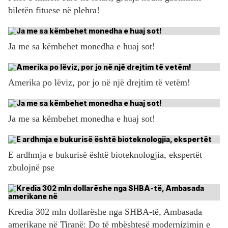
biletën fituese në plehra!
Ja me sa këmbehet monedha e huaj sot!
Amerika po lëviz, por jo në një drejtim të vetëm!
Ja me sa këmbehet monedha e huaj sot!
E ardhmja e bukurisë është bioteknologjia, ekspertët
zbulojnë pse
Kredia 302 mln dollarëshe nga SHBA-të, Ambasada
amerikane në Tiranë: Do të mbështesë modernizimin e