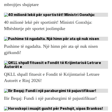
mbrojtjes shqiptare
40 milionë lekë për sportistët! Ministri Gonxhja:
Mbështetje për sportet joolimpike
Pushime të ngadalta. Një himn për ata që nuk nisen
gjëkundi!
QKLL shpall fituesit e Fondit të Krijimtarisë Letrare
Autorët e Rinj 2026!
Ilir Beqaj: Fundi i një paraburgimi të pajustifikuar!