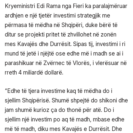
Kryeministri Edi Rama nga Fieri ka paralajmëruar
ardhjen e një tjetër investimi strategjik me
përmasa të mëdha në Shqipëri, duke bërë të
ditur se projekti pritet të zhvillohet në zonën
mes Kavajës dhe Durrësit. Sipas tij, investimi i ri
mund të jetë i njëjtë ose edhe më i madh se ai i
parashikuar në Zvërnec të Vlorës, i vlerësuar në
rreth 4 miliardë dollarë.
“Edhe të tjera investime kaq të mëdha do i
sjellim Shqipërisë. Shumë shpejtë do shikoni dhe
jam shumë kurioz ça do thonë për atë. Do i
sjellim një investim po aq të madh, mbase edhe
më të madh, diku mes Kavajës e Durrësit. Dhe