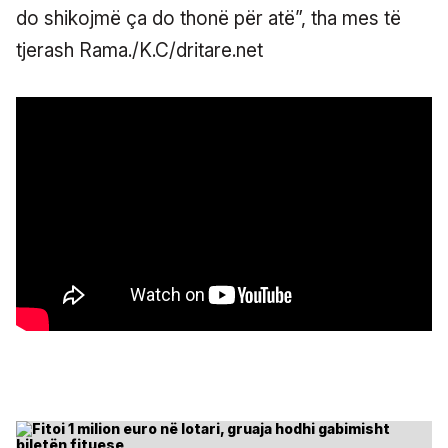
do shikojmë ça do thonë për atë”, tha mes të
tjerash Rama./K.C/dritare.net