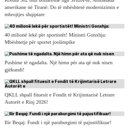
amerikane në Tiranë: Do të mbështesë modernizimin e
mbrojtjes shqiptare
40 milionë lekë për sportistët! Ministri Gonxhja:
Mbështetje për sportet joolimpike
Pushime të ngadalta. Një himn për ata që nuk nisen
gjëkundi!
QKLL shpall fituesit e Fondit të Krijimtarisë Letrare
Autorët e Rinj 2026!
Ilir Beqaj: Fundi i një paraburgimi të pajustifikuar!