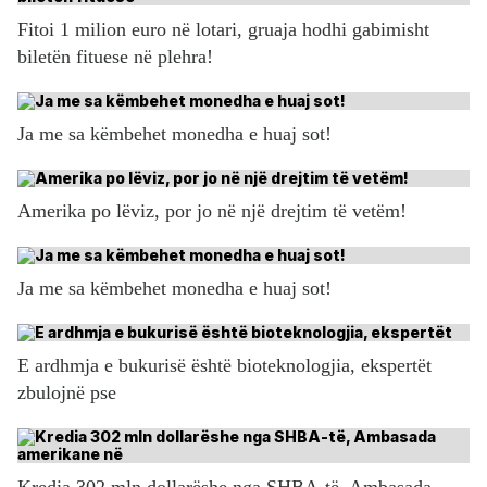
Fitoi 1 milion euro në lotari, gruaja hodhi gabimisht
biletën fituese në plehra!
Ja me sa këmbehet monedha e huaj sot!
Amerika po lëviz, por jo në një drejtim të vetëm!
Ja me sa këmbehet monedha e huaj sot!
E ardhmja e bukurisë është bioteknologjia, ekspertët
zbulojnë pse
Kredia 302 mln dollarëshe nga SHBA-të, Ambasada