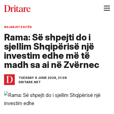
NGJARJET E DITËS
Rama: Së shpejti do i
sjellim Shqipërisë një
investim edhe më të
madh sa ai në Zvërnec
TUESDAY 9 JUNE 2026, 21:09
DRITARE.NET