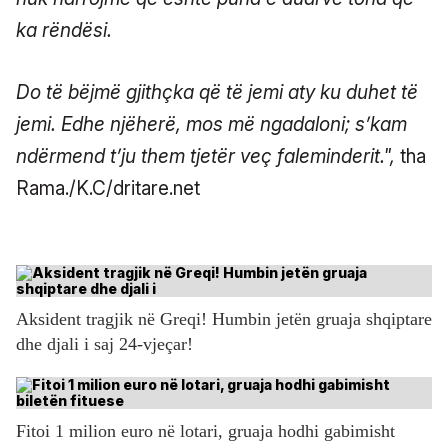
ka rëndësi.
Do të bëjmë gjithçka që të jemi aty ku duhet të
jemi. Edhe njëherë, mos më ngadaloni; s’kam
ndërmend t’ju them tjetër veç faleminderit.",
tha
Rama./K.C/dritare.net
Aksident tragjik në Greqi! Humbin jetën gruaja shqiptare
dhe djali i saj 24-vjeçar!
Fitoi 1 milion euro në lotari, gruaja hodhi gabimisht