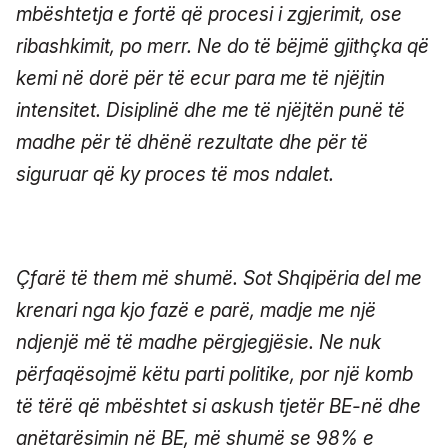
mbështetja e fortë që procesi i zgjerimit, ose
ribashkimit, po merr. Ne do të bëjmë gjithçka që
kemi në dorë për të ecur para me të njëjtin
intensitet. Disiplinë dhe me të njëjtën punë të
madhe për të dhënë rezultate dhe për të
siguruar që ky proces të mos ndalet.
Çfarë të them më shumë. Sot Shqipëria del me
krenari nga kjo fazë e parë, madje me një
ndjenjë më të madhe përgjegjësie. Ne nuk
përfaqësojmë këtu parti politike, por një komb
të tërë që mbështet si askush tjetër BE-në dhe
anëtarësimin në BE, më shumë se 98% e