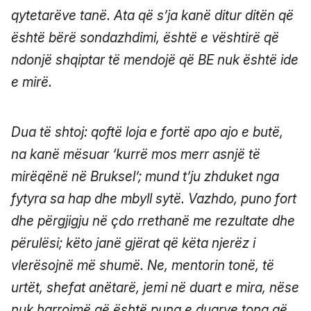
qytetarëve tanë. Ata që s’ja kanë ditur ditën që
është bërë sondazhdimi, është e vështirë që
ndonjë shqiptar të mendojë që BE nuk është ide
e mirë.
Dua të shtoj: qoftë loja e fortë apo ajo e butë,
na kanë mësuar ‘kurrë mos merr asnjë të
mirëqënë në Bruksel’; mund t’ju zhduket nga
fytyra sa hap dhe mbyll sytë. Vazhdo, puno fort
dhe përgjigju në çdo rrethanë me rezultate dhe
përulësi; këto janë gjërat që këta njerëz i
vlerësojnë më shumë. Ne, mentorin tonë, të
urtët, shefat anëtarë, jemi në duart e mira, nëse
nuk harrojmë që është puna e duarve tona që