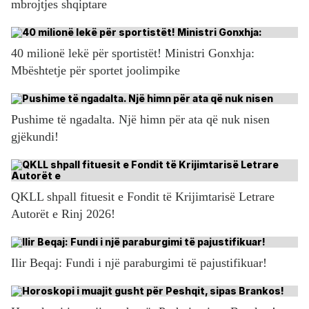
mbrojtjes shqiptare
40 milionë lekë për sportistët! Ministri Gonxhja:
Mbështetje për sportet joolimpike
Pushime të ngadalta. Një himn për ata që nuk nisen
gjëkundi!
QKLL shpall fituesit e Fondit të Krijimtarisë Letrare
Autorët e Rinj 2026!
Ilir Beqaj: Fundi i një paraburgimi të pajustifikuar!