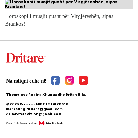
Horoskopi i muajit gusht për Virgjëreshën, sipas
Brankos!
Themelues Rudina Xhunga dhe Dritan Hila.
©2025 Dritare - NIPT L91412001K
marketing.dritare@gmail.com
dritaretelevizion@gmail.com
Created & Monetized by