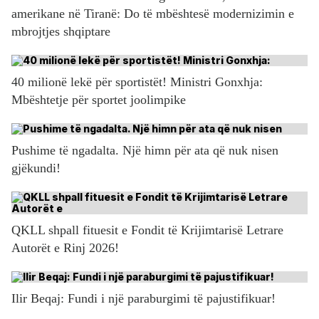
amerikane në Tiranë: Do të mbështesë modernizimin e
mbrojtjes shqiptare
40 milionë lekë për sportistët! Ministri Gonxhja:
Mbështetje për sportet joolimpike
Pushime të ngadalta. Një himn për ata që nuk nisen
gjëkundi!
QKLL shpall fituesit e Fondit të Krijimtarisë Letrare
Autorët e Rinj 2026!
Ilir Beqaj: Fundi i një paraburgimi të pajustifikuar!