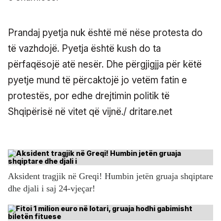
Prandaj pyetja nuk është më nëse protesta do
të vazhdojë. Pyetja është kush do ta
përfaqësojë atë nesër. Dhe përgjigjja për këtë
pyetje mund të përcaktojë jo vetëm fatin e
protestës, por edhe drejtimin politik të
Shqipërisë në vitet që vijnë./ dritare.net
Aksident tragjik në Greqi! Humbin jetën gruaja shqiptare
dhe djali i saj 24-vjeçar!