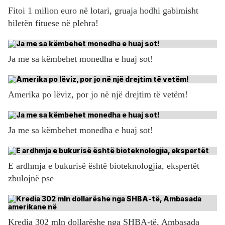
Fitoi 1 milion euro në lotari, gruaja hodhi gabimisht
biletën fituese në plehra!
Ja me sa këmbehet monedha e huaj sot!
Amerika po lëviz, por jo në një drejtim të vetëm!
Ja me sa këmbehet monedha e huaj sot!
E ardhmja e bukurisë është bioteknologjia, ekspertët
zbulojnë pse
Kredia 302 mln dollarëshe nga SHBA-të, Ambasada