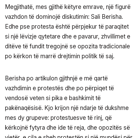
Megjithatë, mes gjithë këtyre emrave, një figurë
vazhdon të dominojë diskutimin: Sali Berisha.
Edhe pse protesta është përpjekur të paraqitet
si një lëvizje qytetare dhe e pavarur, zhvillimet e
ditëve të fundit tregojnë se opozita tradicionale
po kërkon të marrë drejtimin politik të saj.
Berisha po artikulon gjithnjë e më qartë
vazhdimin e protestës dhe po përpiqet të
vendosë veten si pika e bashkimit të
pakënaqësisë. Kjo krijon një ndarje të dukshme
mes dy grupeve: protestuesve të rinj, që
kërkojnë fytyra dhe ide të reja, dhe opozitës së
vjetër, e cila e sheh protestën si një mundësi për