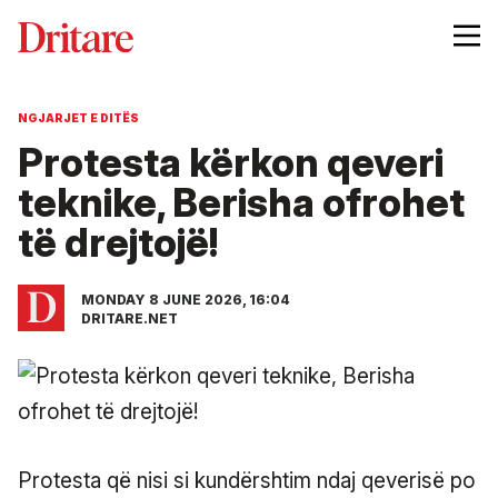
NGJARJET E DITËS
Protesta kërkon qeveri
teknike, Berisha ofrohet
të drejtojë!
MONDAY 8 JUNE 2026, 16:04
DRITARE.NET
Protesta që nisi si kundërshtim ndaj qeverisë po