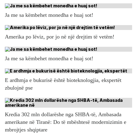
Ja me sa këmbehet monedha e huaj sot!
Amerika po lëviz, por jo në një drejtim të vetëm!
Ja me sa këmbehet monedha e huaj sot!
E ardhmja e bukurisë është bioteknologjia, ekspertët
zbulojnë pse
Kredia 302 mln dollarëshe nga SHBA-të, Ambasada
amerikane në Tiranë: Do të mbështesë modernizimin e
mbrojtjes shqiptare