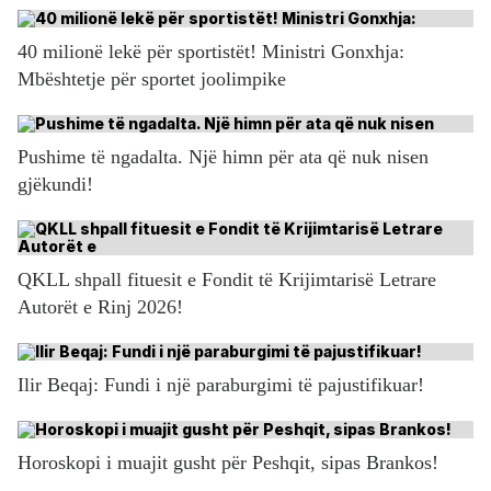
40 milionë lekë për sportistët! Ministri Gonxhja:
Mbështetje për sportet joolimpike
Pushime të ngadalta. Një himn për ata që nuk nisen
gjëkundi!
QKLL shpall fituesit e Fondit të Krijimtarisë Letrare
Autorët e Rinj 2026!
Ilir Beqaj: Fundi i një paraburgimi të pajustifikuar!
Horoskopi i muajit gusht për Peshqit, sipas Brankos!