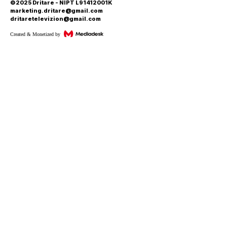
©2025 Dritare - NIPT L91412001K
marketing.dritare@gmail.com
dritaretelevizion@gmail.com
Created & Monetized by