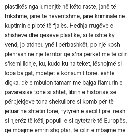
plastikës nga lumenjtë në këto raste, janë të
frikshme, janë të neveritshme, janë kriminale në
kuptimin e plotë të fjalës. Hedhja rrugëve e
shisheve dhe qeseve plastike, si të ishte ky
vend, jo atdheu ynë i përbashkët, po një kosh
plehrash në një territor që s’na përket me të cilin
s’kemi lidhje, ku, kudo ku na teket, lëshojmë si
lopa bajgat, mbetjet e konsumit tonë, është
diçka, që e mbulon tamam me bajga flamurin e
pavarësisë tonë si shtet, librin e historisë së
përpjekjeve tona shekullore si komb për të
jetuar në shtetin tonë, fytyrën e secilit prej nesh
si njerëz të këtij populli e si qytetarë të Europës,
që mbajmë emrin shqiptar, të cilin e mbajmë me