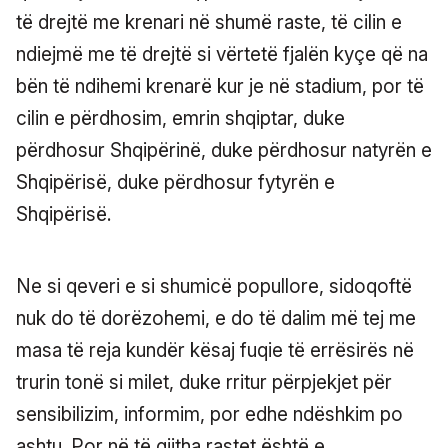
të drejtë me krenari në shumë raste, të cilin e
ndiejmë me të drejtë si vërtetë fjalën kyçe që na
bën të ndihemi krenarë kur je në stadium, por të
cilin e përdhosim, emrin shqiptar, duke
përdhosur Shqipërinë, duke përdhosur natyrën e
Shqipërisë, duke përdhosur fytyrën e
Shqipërisë.
Ne si qeveri e si shumicë popullore, sidoqoftë
nuk do të dorëzohemi, e do të dalim më tej me
masa të reja kundër kësaj fuqie të errësirës në
trurin tonë si milet, duke rritur përpjekjet për
sensibilizim, informim, por edhe ndëshkim po
ashtu. Por në të gjitha rastet është e