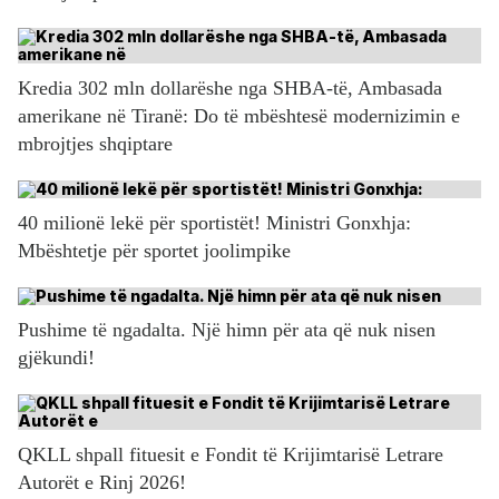
Kredia 302 mln dollarëshe nga SHBA-të, Ambasada
amerikane në Tiranë: Do të mbështesë modernizimin e
mbrojtjes shqiptare
40 milionë lekë për sportistët! Ministri Gonxhja:
Mbështetje për sportet joolimpike
Pushime të ngadalta. Një himn për ata që nuk nisen
gjëkundi!
QKLL shpall fituesit e Fondit të Krijimtarisë Letrare
Autorët e Rinj 2026!