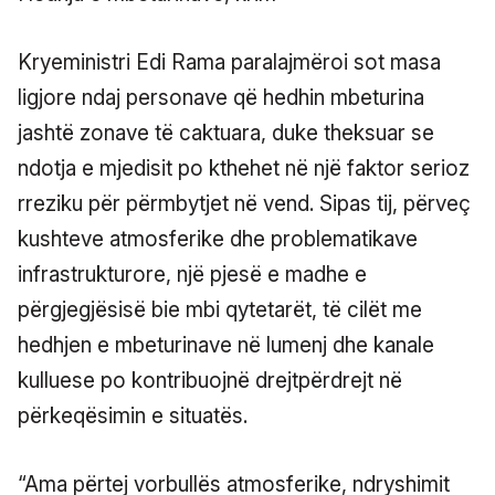
Kryeministri Edi Rama paralajmëroi sot masa
ligjore ndaj personave që hedhin mbeturina
jashtë zonave të caktuara, duke theksuar se
ndotja e mjedisit po kthehet në një faktor serioz
rreziku për përmbytjet në vend. Sipas tij, përveç
kushteve atmosferike dhe problematikave
infrastrukturore, një pjesë e madhe e
përgjegjësisë bie mbi qytetarët, të cilët me
hedhjen e mbeturinave në lumenj dhe kanale
kulluese po kontribuojnë drejtpërdrejt në
përkeqësimin e situatës.
“Ama përtej vorbullës atmosferike, ndryshimit