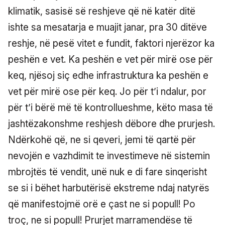
klimatik, sasisë së reshjeve që në katër ditë
ishte sa mesatarja e muajit janar, pra 30 ditëve
reshje, në pesë vitet e fundit, faktori njerëzor ka
peshën e vet. Ka peshën e vet për mirë ose për
keq, njësoj siç edhe infrastruktura ka peshën e
vet për mirë ose për keq. Jo për t’i ndalur, por
për t’i bërë më të kontrollueshme, këto masa të
jashtëzakonshme reshjesh dëbore dhe prurjesh.
Ndërkohë që, ne si qeveri, jemi të qartë për
nevojën e vazhdimit te investimeve në sistemin
mbrojtës të vendit, unë nuk e di fare sinqerisht
se si i bëhet harbutërisë ekstreme ndaj natyrës
që manifestojmë orë e çast ne si popull! Po
troç, ne si popull! Prurjet marramendëse të