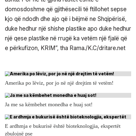
domosdoshme që gjithësecili të ftillohet sepse
kjo që ndodh dhe ajo që i bëjmë ne Shqipërisë,
duke hedhur një shishe plastike apo duke hedhur
një qese plastike në rrugë ka vetëm një fjalë që
e përkufizon, KRIM”, tha Rama./K.C/dritare.net
Amerika po lëviz, por jo në një drejtim të vetëm!
Ja me sa këmbehet monedha e huaj sot!
E ardhmja e bukurisë është bioteknologjia, ekspertët
zbulojnë pse