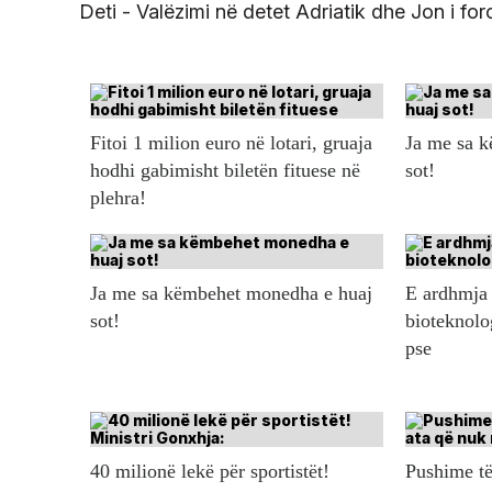
Deti - Valëzimi në detet Adriatik dhe Jon i for
Fitoi 1 milion euro në lotari, gruaja
Ja me sa 
hodhi gabimisht biletën fituese në
sot!
plehra!
Ja me sa këmbehet monedha e huaj
E ardhmja 
sot!
bioteknolo
pse
40 milionë lekë për sportistët!
Pushime të