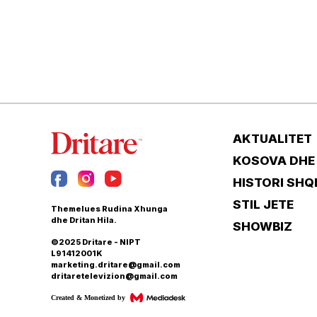
AKTUALITET
KOSOVA DHE
HISTORI SHQ
STIL JETE
Themelues Rudina Xhunga
dhe Dritan Hila.
SHOWBIZ
©2025 Dritare - NIPT
L91412001K
marketing.dritare@gmail.com
dritaretelevizion@gmail.com
Created & Monetized by