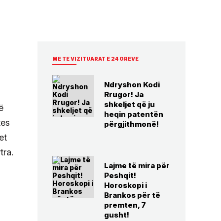
ME TE VIZITUARAT E 24 OREVE
Ndryshon Kodi
Rrugor! Ja
shkeljet që ju
ë
heqin patentën
tes
përgjithmonë!
et
tra.
Lajme të mira për
Peshqit!
Horoskopi i
Brankos për të
premten, 7
gusht!