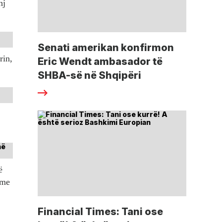
nj
Senati amerikan konfirmon
rin,
Eric Wendt ambasador të
SHBA-së në Shqipëri
ë
tme
Financial Times: Tani ose