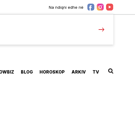
Na ndiqni edhe në
OWBIZ
BLOG
HOROSKOP
ARKIV
TV