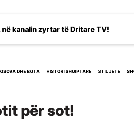
në kanalin zyrtar të Dritare TV!
OSOVA DHE BOTA
HISTORI SHQIPTARE
STIL JETE
SH
tit për sot!