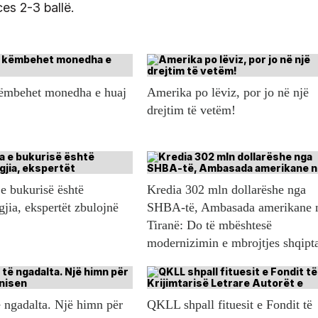
ces 2-3 ballë.
këmbehet monedha e huaj
Amerika po lëviz, por jo në një
drejtim të vetëm!
e bukurisë është
Kredia 302 mln dollarëshe nga
gjia, ekspertët zbulojnë
SHBA-të, Ambasada amerikane 
Tiranë: Do të mbështesë
modernizimin e mbrojtjes shqipt
 ngadalta. Një himn për
QKLL shpall fituesit e Fondit të