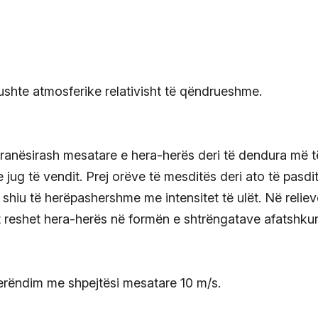
ushte atmosferike relativisht të qëndrueshme.
 vranësirash mesatare e hera-herës deri të dendura më t
 jug të vendit. Prej orëve të mesditës deri ato të pasdi
 shiu të herëpashershme me intensitet të ulët. Në reliev
t reshet hera-herës në formën e shtrëngatave afatshkur
perëndim me shpejtësi mesatare 10 m/s.