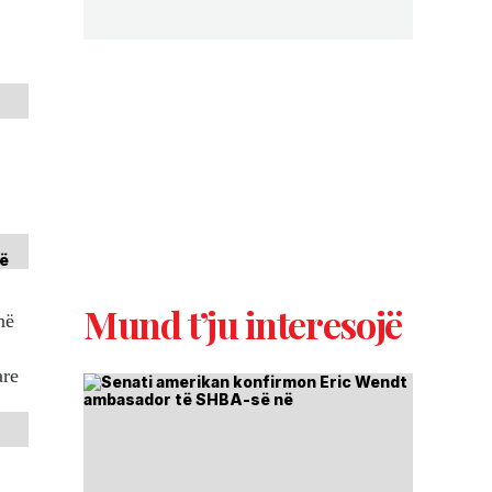
Mund t’ju interesojë
në
are