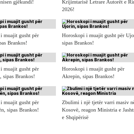
 nisen gjëkundi!
Krijimtarisë Letrare Autorët e Ri
2026!
i muajit gusht për
Horoskopi i muajit gusht për Ujo
ipas Brankos!
sipas Brankos!
i muajit gusht për
Horoskopi i muajit gusht për
n, sipas Brankos!
Akrepin, sipas Brankos!
i muajit gusht për
Zbulimi i një tjetër varri masiv n
ën, sipas Brankos!
Kosovë, reagon Ministria e Jash
e Shqipërisë