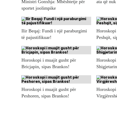
Ministri Gonxhja: Mbështetje për
ata që nuk
sportet joolimpike
Ilir Beqaj: Fundi i një paraburgimi
Horoskopi 
të pajustifikuar!
Peshqit, s
Horoskopi i muajit gusht për
Horoskopi 
Bricjapin, sipas Brankos!
Shigjetari
Horoskopi i muajit gusht për
Horoskopi 
Peshoren, sipas Brankos!
Virgjëresh