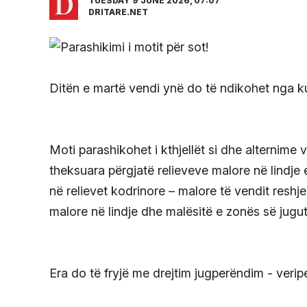
TUESDAY 9 JUNE 2026, 07:07
DRITARE.NET
Ditën e martë vendi ynë do të ndikohet nga k
Moti parashikohet i kthjellët si dhe alternime
theksuara përgjatë relieveve malore në lindje e
në relievet kodrinore – malore të vendit reshje
malore në lindje dhe malësitë e zonës së jugu
Era do të fryjë me drejtim jugperëndim - veri