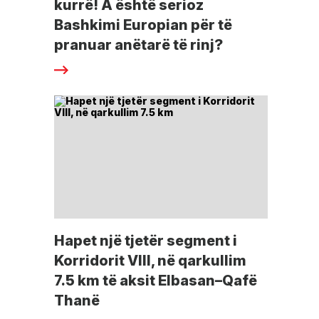
kurrë! A është serioz
Bashkimi Europian për të
pranuar anëtarë të rinj?
Hapet një tjetër segment i
Korridorit VIII, në qarkullim
7.5 km të aksit Elbasan–Qafë
Thanë