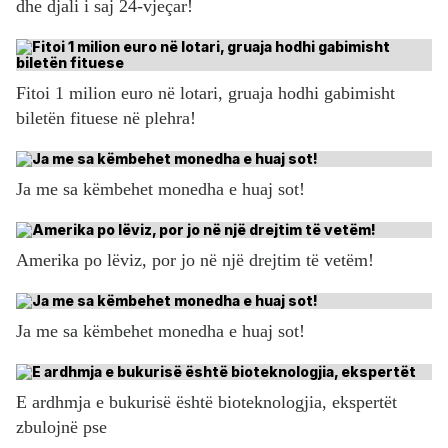
dhe djali i saj 24-vjeçar!
Fitoi 1 milion euro në lotari, gruaja hodhi gabimisht
biletën fituese në plehra!
Ja me sa këmbehet monedha e huaj sot!
Amerika po lëviz, por jo në një drejtim të vetëm!
Ja me sa këmbehet monedha e huaj sot!
E ardhmja e bukurisë është bioteknologjia, ekspertët
zbulojnë pse