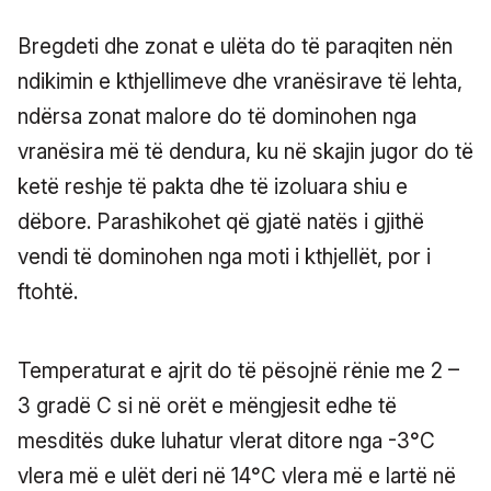
Bregdeti dhe zonat e ulëta do të paraqiten nën
ndikimin e kthjellimeve dhe vranësirave të lehta,
ndërsa zonat malore do të dominohen nga
vranësira më të dendura, ku në skajin jugor do të
ketë reshje të pakta dhe të izoluara shiu e
dëbore. Parashikohet që gjatë natës i gjithë
vendi të dominohen nga moti i kthjellët, por i
ftohtë.
Temperaturat e ajrit do të pësojnë rënie me 2 –
3 gradë C si në orët e mëngjesit edhe të
mesditës duke luhatur vlerat ditore nga -3°C
vlera më e ulët deri në 14°C vlera më e lartë në