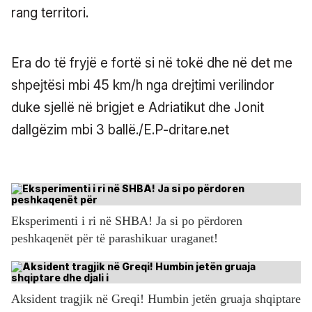
rang territori.
Era do të fryjë e fortë si në tokë dhe në det me
shpejtësi mbi 45 km/h nga drejtimi verilindor
duke sjellë në brigjet e Adriatikut dhe Jonit
dallgëzim mbi 3 ballë./E.P-dritare.net
Eksperimenti i ri në SHBA! Ja si po përdoren
peshkaqenët për të parashikuar uraganet!
Aksident tragjik në Greqi! Humbin jetën gruaja shqiptare