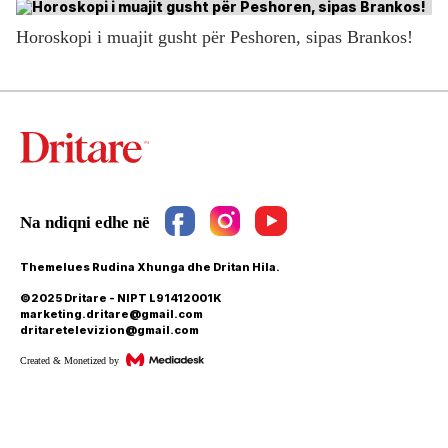
Horoskopi i muajit gusht për Peshoren, sipas Brankos!
Themelues Rudina Xhunga dhe Dritan Hila.
©2025 Dritare - NIPT L91412001K
marketing.dritare@gmail.com
dritaretelevizion@gmail.com
Created & Monetized by