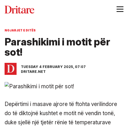
NGJARJET E DITËS
Parashikimi i motit për
sot!
TUESDAY 4 FEBRUARY 2025, 07:07
DRITARE.NET
Depërtimi i masave ajrore të ftohta verilindore
do të diktojnë kushtet e motit në vendin tonë,
duke sjellë një tjetër rënie të temperaturave