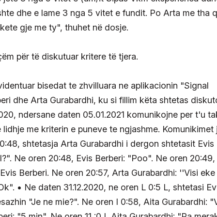
ishte dhe e lame 3 nga 5 vitet e fundit. Po Arta me tha 
kete gje me ty", thuhet në dosje.
m për të diskutuar kritere të tjera.
dentuar bisedat te zhvilluara ne aplikacionin "Signal
i dhe Arta Gurabardhi, ku si fillim këta shtetas diskut
2020, ndersane daten 05.01.2021 komunikojne per t'u ta
 lidhje me kriterin e puneve te ngjashme. Komunikimet 
0:48, shtetasja Arta Gurabardhi i dergon shtetasit Evis
l?". Ne oren 20:48, Evis Berberi: "Poo". Ne oren 20:49,
Evis Berberi. Ne oren 20:57, Arta Gurabardhi: ''Visi eke
Ok". • Ne daten 31.12.2020, ne oren L 0:5 L, shtetasi Ev
azhin "Je ne mie?". Ne oren I 0:58, Aita Gurabardhi: "V
eri: "5 min". Ne oren 11 :0 I, Aita Gurabardhi: "Pa merak