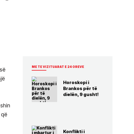
ME TE VIZITUARAT E 24 OREVE
asë
jë
Horoskopi i
Brankos për të
dielën, 9 gusht!
ishin
, që
Konflikti i