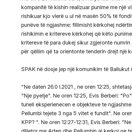
kompanitë të kishin realizuar punime me një vle
rishikuar kjo vlerë u ul në masën 50% të fondit
punëve të ngjashme: fillimisht kërkohej ndërtim
rishikimin e kritereve kërkohej që këto punime t
kritereve të para dukej sikur zgjeronte numrin 
për qëllim që ta orientonte tenderin drejt një
SPAK në dosje jep një komunikim të Ballukut m
“Ne daten 26.0 l.2021 , ne oren 12:25, shtetas
"Nje pyetje". Ne oren 12:25, Evis Berberi: "Po"
tuneli eksperienecen e objekteve te ngjashme 
Pellumbi tejete 3 nga 5 vitet e fundit". Ne ore
KPP? ". Ne oren 12:27-12:31, Evis Berberi: "N
dlljetor me Arten dhe Pellumbin ai kerkoi qe t