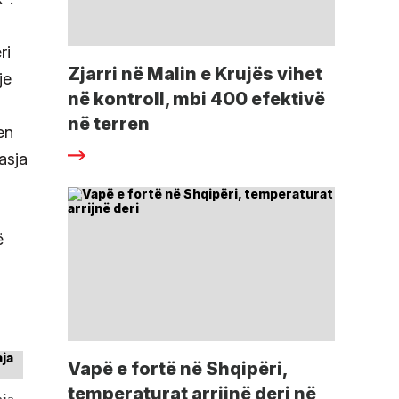
ri
Zjarri në Malin e Krujës vihet
je
në kontroll, mbi 400 efektivë
në terren
en
asja
ë
Vapë e fortë në Shqipëri,
temperaturat arrijnë deri në