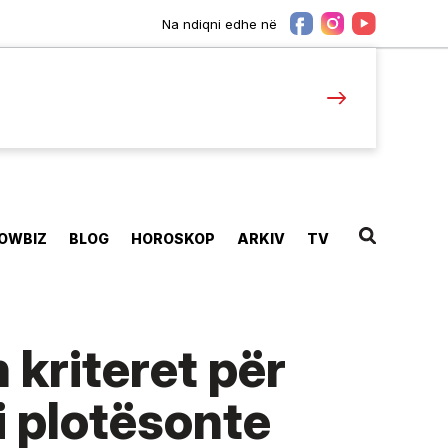
Na ndiqni edhe në
OWBIZ
BLOG
HOROSKOP
ARKIV
TV
 kriteret për
’i plotësonte