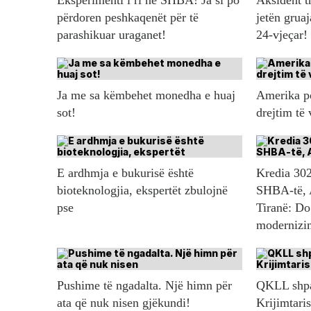
Eksperimenti i ri në SHBA! Ja si po
Aksident t
përdoren peshkaqenët për të
jetën gruaj
parashikuar uraganet!
24-vjeçar!
Ja me sa këmbehet monedha e huaj
Amerika po
sot!
drejtim të
E ardhmja e bukurisë është
Kredia 302
bioteknologjia, ekspertët zbulojnë
SHBA-të, 
pse
Tiranë: Do
modernizim
Pushime të ngadalta. Një himn për
QKLL shpal
ata që nuk nisen gjëkundi!
Krijimtaris