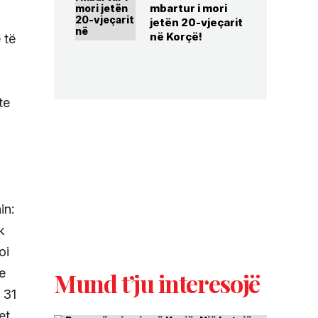
mbartur i mori
jetën 20-vjeçarit
në Korçë!
 të
te
in:
k
oi
e
Mund t’ju interesojë
 31
et