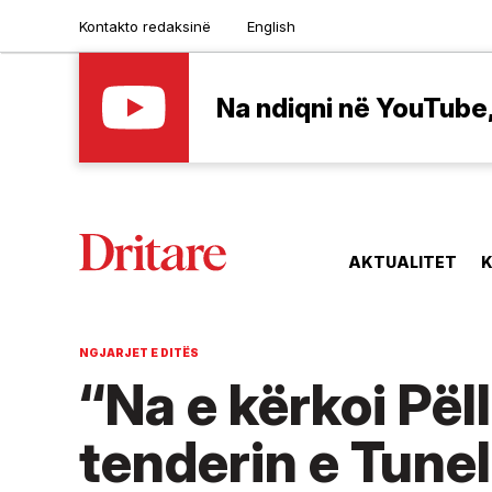
Kontakto redaksinë
English
Na ndiqni në YouTube, 
AKTUALITET
K
NGJARJET E DITËS
“Na e kërkoi Pël
tenderin e Tunel