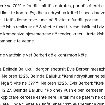
rë sa 70% e fondit limit të kontratës, por në kriteret e
 limit të kontratës; dhe u ndryshua kriteri i specikimeve
i i tetë kilometrave tunel në 5 vitet e fundit, por me
ë ishin realizuar në 3 vitet e fundit. Nëse rishikimi i dy
e kompanive pjesëmarrëse në tender, kriteri i tretë kish
 kompanie të vetme.
e vartësin e vet Berberi që e konfirmon këte.
ja Belinda Balluku i dergon shetasit Evis Berberi mesazh
. Ne oren 12:26, Belinda Balluku: "Kemi ndrysltuar ne te
Nga 5 vite ne 3???". Ne oren 12:26, Evis Berberi: "Kerk
n 12:27, Belinda Balluku: "Po cne? Kush e beri kerkesen 
e kpp cfare kerkese eshte here Te takimi qe patem ne dt
e jete 3 nga 5 vitet e (um/it Sipas Vkm eksperienca duh