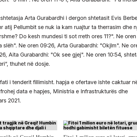
shtetasja Arta Gurabardhi i dergon shtetasit Evis Berbe
nr atij Pellumbit se nuk ia kam ruajtur ta therrasim dhe n
rshme? Do kesh mundesi ti sot rreth ores 11?". Ne oren
ta slëh". Ne oren 09:26, Arta Gurabardhi: "Okjlm". Ne or
6, Aita Gurabardhi: "Ok see gjej". Ne oren 10:54, shtet
ri“, thuhet në dosje.
i i tenderit fillimisht. hapja e ofertave ishte caktuar n
frohej data e hapjes, Ministria e Infrastrukturës dhe
ars 2021.