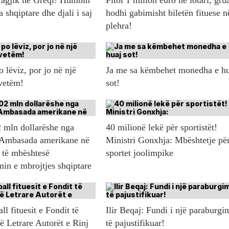
ragjik në Greqi! Humbin
Fitoi 1 milion euro në lotari, gru
a shqiptare dhe djali i saj
hodhi gabimisht biletën fituese n
plehra!
 lëviz, por jo në një
Ja me sa këmbehet monedha e h
 vetëm!
sot!
 mln dollarëshe nga
40 milionë lekë për sportistët!
Ambasada amerikane në
Ministri Gonxhja: Mbështetje pë
 të mbështesë
sportet joolimpike
in e mbrojtjes shqiptare
l fituesit e Fondit të
Ilir Beqaj: Fundi i një paraburgi
ë Letrare Autorët e Rinj
të pajustifikuar!