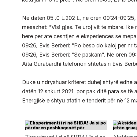
Ne daten 05 .0 L.202 L, ne oren 09:24-09:25, 
mesazhet: "Visi gjes. Te uroj vit te mbare. Ike 
here per ate ceshtjen e eksperiences se mepa
09:26, Evis Berberi: "Po beso do kaloj per nr 
09:26, Evis Berberi: "Se paskam". Ne oren 09:2
Aita Gurabardhi telefonon shtetasin Evis Berbe
Duke u ndryshuar kriteret duhej shtyrë edhe afat
datën 12 shkurt 2021, por pak ditë para se të a
Energjisë e shtyu afatin e tenderit për në 12 m