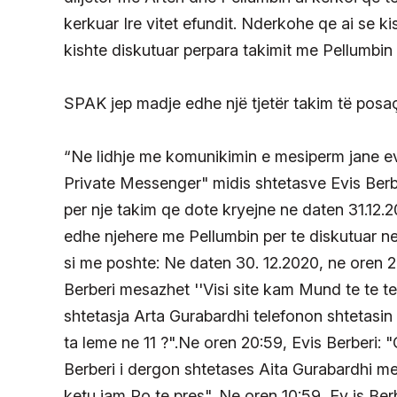
kerkuar Ire vitet efundit. Nderkohe qe ai se k
kishte diskutuar perpara takimit me Pellumbin 
SPAK jep madje edhe një tjetër takim të posaçë
“Ne lidhje me komunikimin e mesiperm jane evi
Private Messenger" midis shtetasve Evis Berber
per nje takim qe dote kryejne ne daten 31.12.
edhe njehere me Pellumbin per te diskutuar ne
si me poshte: Ne daten 30. 12.2020, ne oren 2
Berberi mesazhet ''Visi site kam Mund te te te
shtetasja Arta Gurabardhi telefonon shtetasin 
ta leme ne 11 ?".Ne oren 20:59, Evis Berberi: "
Berberi i dergon shtetases Aita Gurabardhi mes
ketu jam Po te pres". Ne oren 10:59, Ev is Berb