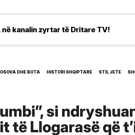
në kanalin zyrtar të Dritare TV!
OSOVA DHE BOTA
HISTORI SHQIPTARE
STIL JETE
SH
lumbi”, si ndryshuan
it të Llogarasë që t