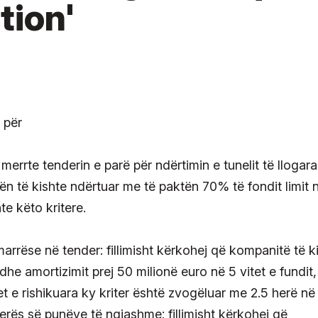
tion'
merrte tenderin e parë për ndërtimin e tunelit të llogar
ën të kishte ndërtuar me të paktën 70% të fondit limit n
e këto kritere.
marrëse në tender: fillimisht kërkohej që kompanitë të k
 dhe amortizimit prej 50 milionë euro në 5 vitet e fundit
t e rishikuara ky kriter është zvogëluar me 2.5 herë në
vlerës së punëve të ngjashme: fillimisht kërkohej që