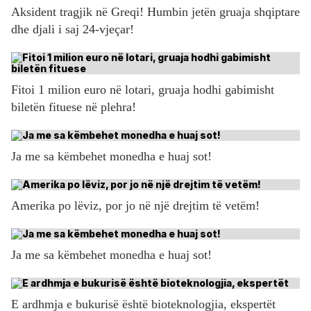
Aksident tragjik në Greqi! Humbin jetën gruaja shqiptare
dhe djali i saj 24-vjeçar!
Fitoi 1 milion euro në lotari, gruaja hodhi gabimisht
biletën fituese në plehra!
Ja me sa këmbehet monedha e huaj sot!
Amerika po lëviz, por jo në një drejtim të vetëm!
Ja me sa këmbehet monedha e huaj sot!
E ardhmja e bukurisë është bioteknologjia, ekspertët