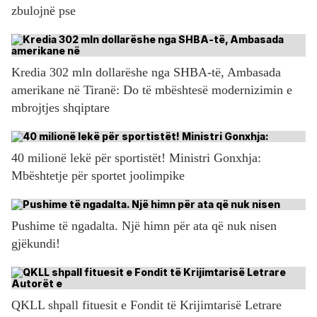
zbulojnë pse
Kredia 302 mln dollarëshe nga SHBA-të, Ambasada
amerikane në Tiranë: Do të mbështesë modernizimin e
mbrojtjes shqiptare
40 milionë lekë për sportistët! Ministri Gonxhja:
Mbështetje për sportet joolimpike
Pushime të ngadalta. Një himn për ata që nuk nisen
gjëkundi!
QKLL shpall fituesit e Fondit të Krijimtarisë Letrare