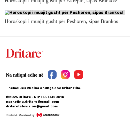
Horoskopi i muajit gusht për Akrepin, sipas Brankos!
Horoskopi i muajit gusht për Peshoren, sipas Brankos!
Themelues Rudina Xhunga dhe Dritan Hila.
©2025 Dritare - NIPT L91412001K
marketing.dritare@gmail.com
dritaretelevizion@gmail.com
Created & Monetized by