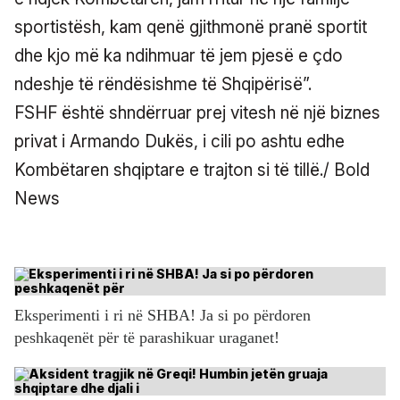
sportistësh, kam qenë gjithmonë pranë sportit
dhe kjo më ka ndihmuar të jem pjesë e çdo
ndeshje të rëndësishme të Shqipërisë”.
FSHF është shndërruar prej vitesh në një biznes
privat i Armando Dukës, i cili po ashtu edhe
Kombëtaren shqiptare e trajton si të tillë./ Bold
News
Eksperimenti i ri në SHBA! Ja si po përdoren
peshkaqenët për të parashikuar uraganet!