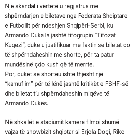
Një skandal i vërtetë u regjistrua me
shpërndarjen e biletave nga Federata Shqiptare
e Futbollit për ndeshjen Shqipëri-Serbi, ku
Armando Duka la jashtë tifogrupin “Tifozat
Kuqezi”, duke u justifikuar me faktin se biletat do
të shpërndaheshin me shorte, për ta patur
mundësinë çdo kush që të merrte.
Por, duket se shorteu ishte thjesht një
“kamuflim” për të lënë jashtë kritikët e FSHF-së
dhe biletat t’u shpërndaheshin miqëve të
Armando Dukës.
Në shkallët e stadiumit kamera filmoi shumë
vajza të showbizit shqiptar si Erjola Doçi, Rike