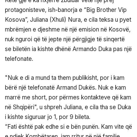
Këtë gjë e ka nxjerrë zbuluar vetë një prej
protagonisteve, ish-banorja e “Big Brother Vip
Kosova”, Juliana (Xhuli) Nura, e cila teksa u pyet
mbrëmjen e djeshme në një emision në Kosovë,
nuk nguroi që të jepte një përgjigje të sinqertë
se biletën ia kishte dhënë Armando Duka pas një
telefonate.
"Nuk e di a mund ta them publikisht, por i kam
bërë një telefonatë Armand Dukës. Nuk e kam
marrë me short, por përmes kontakteve që kam
në Shqipëri", u shpreh Juliana, e cila tha se Duka
i kishte siguruar jo 1, por 9 bileta.
“Fati është pak edhe si e bën punën. Kam vite që
e ndjek Kombëtaren, jam rritur në një familje