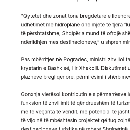
“Qytetet dhe zonat tona bregdetare e liqeno
udhëtimet me hidroplanë dhe mjete të tjera fl
të përshtatshme, Shqipëria mund të ofrojë shë
ndërlidhjen mes destinacioneve,” u shpreh min
Pas mbërritjes në Pogradec, ministri zhvilloi 
kryetarin e Bashkisë, Ilir Xhakolli. Diskutimet
plazheve bregliqenore, përmirësimi i shërbimeve
Gonxhja vlerësoi kontributin e sipërmarrësve 
funksion të zhvillimit të qëndrueshëm të turiz
më të veçanta të vendit, me potencial të jash
të vijojnë të mbështesin projektet që fuqizojn
destinacioneve turistike në mbarë Shqipërinë.