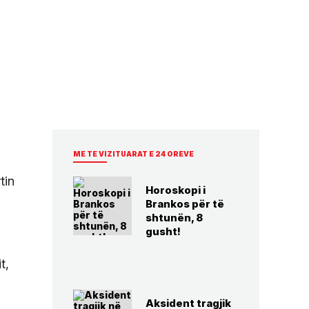
ME TE VIZITUARAT E 24 OREVE
a
tin
Horoskopi i
Brankos për të
shtunën, 8
gusht!
t,
Aksident tragjik