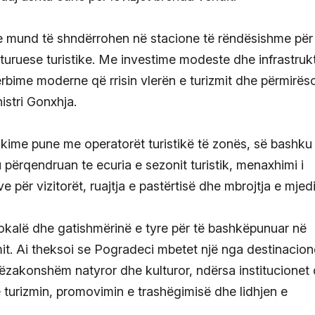
re mund të shndërrohen në stacione të rëndësishme për
uturuese turistike. Me investime modeste dhe infrastruk
rbime moderne që rrisin vlerën e turizmit dhe përmirës
istri Gonxhja.
takime pune me operatorët turistikë të zonës, së bashk
 u përqendruan te ecuria e sezonit turistik, menaxhimi i
 për vizitorët, ruajtja e pastërtisë dhe mbrojtja e mjedi
lokalë dhe gatishmërinë e tyre për të bashkëpunuar në
mit. Ai theksoi se Pogradeci mbetet një nga destinacion
tëzakonshëm natyror dhe kulturor, ndërsa institucionet
ë turizmin, promovimin e trashëgimisë dhe lidhjen e