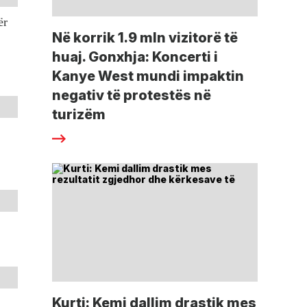
ër
Në korrik 1.9 mln vizitorë të
huaj. Gonxhja: Koncerti i
Kanye West mundi impaktin
negativ të protestës në
turizëm
Kurti: Kemi dallim drastik mes