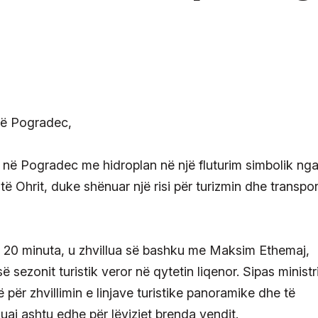
sot në Pogradec me hidroplan në një fluturim simbolik ng
të Ohrit, duke shënuar një risi për turizmin dhe transpor
ëm 20 minuta, u zhvillua së bashku me Maksim Ethemaj,
së sezonit turistik veror në qytetin liqenor. Sipas ministri
për zhvillimin e linjave turistike panoramike dhe të
huaj ashtu edhe për lëvizjet brenda vendit.