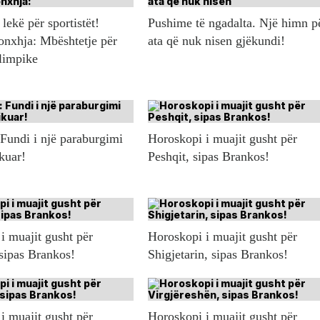
lekë për sportistët!
Pushime të ngadalta. Një himn p
onxhja: Mbështetje për
ata që nuk nisen gjëkundi!
olimpike
 Fundi i një paraburgimi
Horoskopi i muajit gusht për
ikuar!
Peshqit, sipas Brankos!
i muajit gusht për
Horoskopi i muajit gusht për
 sipas Brankos!
Shigjetarin, sipas Brankos!
i muajit gusht për
Horoskopi i muajit gusht për