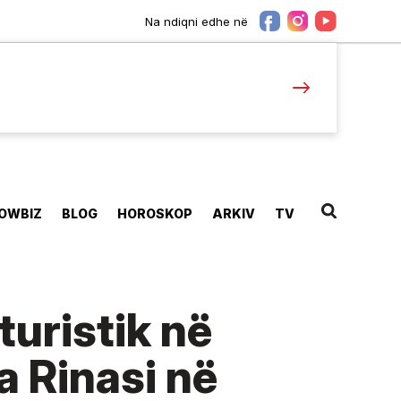
Na ndiqni edhe në
OWBIZ
BLOG
HOROSKOP
ARKIV
TV
turistik në
a Rinasi në