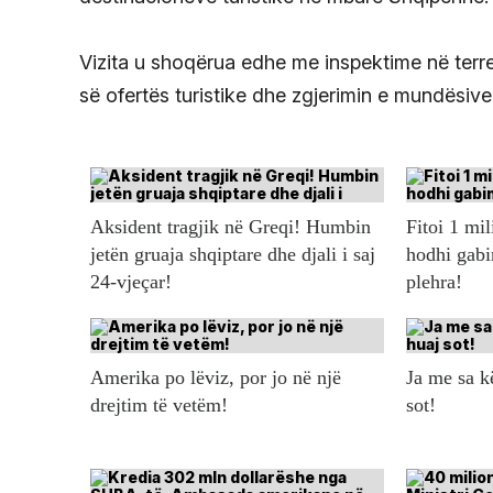
Vizita u shoqërua edhe me inspektime në terren 
së ofertës turistike dhe zgjerimin e mundësive 
Aksident tragjik në Greqi! Humbin
Fitoi 1 mil
jetën gruaja shqiptare dhe djali i saj
hodhi gabi
24-vjeçar!
plehra!
Amerika po lëviz, por jo në një
Ja me sa 
drejtim të vetëm!
sot!