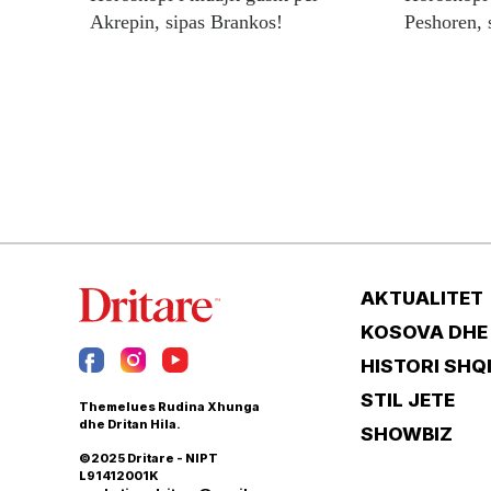
Akrepin, sipas Brankos!
Peshoren, 
AKTUALITET
KOSOVA DHE
HISTORI SHQ
STIL JETE
Themelues Rudina Xhunga
dhe Dritan Hila.
SHOWBIZ
©2025 Dritare - NIPT
L91412001K