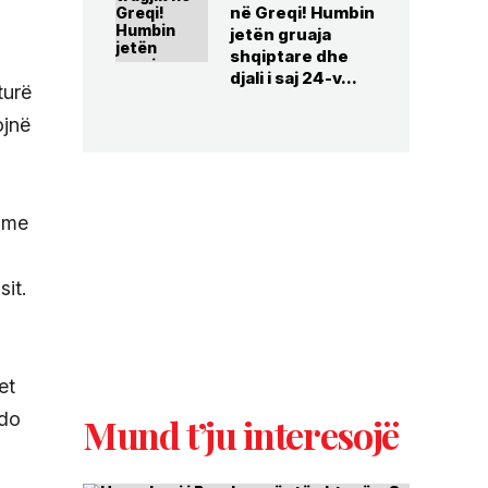
në Greqi! Humbin
jetën gruaja
shqiptare dhe
djali i saj 24-v...
turë
ojnë
u me
sit.
et
 do
Mund t’ju interesojë