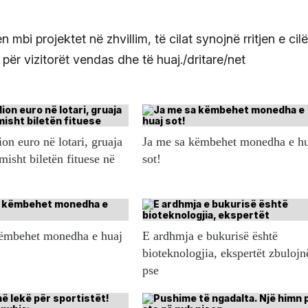
mbi projektet në zhvillim, të cilat synojnë rritjen e cil
për vizitorët vendas dhe të huaj./dritare/net
ion euro në lotari, gruaja
Ja me sa këmbehet monedha e h
misht biletën fituese në
sot!
këmbehet monedha e huaj
E ardhmja e bukurisë është
bioteknologjia, ekspertët zbulojn
pse