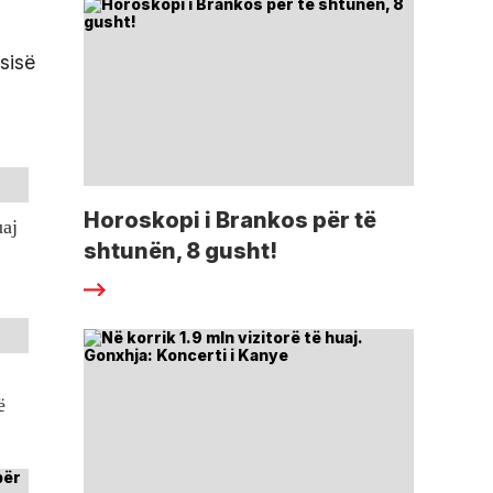
ësisë
Horoskopi i Brankos për të
uaj
shtunën, 8 gusht!
ë