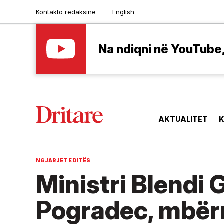
Kontakto redaksinë
English
Na ndiqni në YouTube, 
AKTUALITET
K
NGJARJET E DITËS
Ministri Blendi 
Pogradec, mbërr