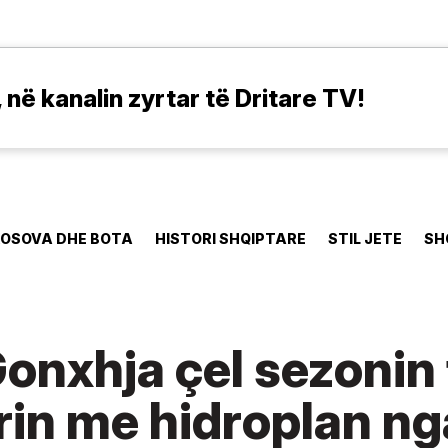
në kanalin zyrtar të Dritare TV!
OSOVA DHE BOTA
HISTORI SHQIPTARE
STIL JETE
SH
Gonxhja çel sezonin 
in me hidroplan ng