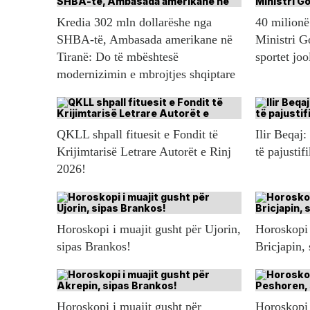
Kredia 302 mln dollarëshe nga
40 milionë 
SHBA-të, Ambasada amerikane në
Ministri G
Tiranë: Do të mbështesë
sportet jo
modernizimin e mbrojtjes shqiptare
QKLL shpall fituesit e Fondit të
Ilir Beqaj:
Krijimtarisë Letrare Autorët e Rinj
të pajustif
2026!
Horoskopi i muajit gusht për Ujorin,
Horoskopi 
sipas Brankos!
Bricjapin,
Horoskopi i muajit gusht për
Horoskopi 