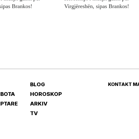
sipas Brankos!
Virgjëreshën, sipas Brankos!
BLOG
KONTAKT M
 BOTA
HOROSKOP
IPTARE
ARKIV
TV