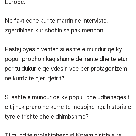
Europe.
Ne fakt edhe kur te marrin ne interviste,
zgerdhihen kur shohin sa pak mendon.
Pastaj pyesin vehten si eshte e mundur qe ky
popull prodhon kaq shume delirante dhe te etur
per tu dukur e qe vdesin vec per protagonizem
ne kurriz te njeri tjetrit?
Si eshte e mundur qe ky popull dhe udheheqesit
e tij nuk pranojne kurre te mesojne nga historia e
tyre e trishte dhe e dhimbshme?
Ti mund te projektohesh si Kryeministrja e re