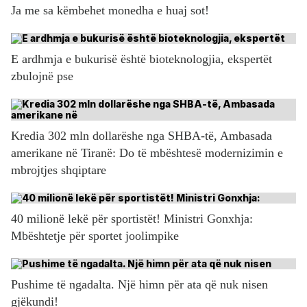
Ja me sa këmbehet monedha e huaj sot!
E ardhmja e bukurisë është bioteknologjia, ekspertët
zbulojnë pse
Kredia 302 mln dollarëshe nga SHBA-të, Ambasada
amerikane në Tiranë: Do të mbështesë modernizimin e
mbrojtjes shqiptare
40 milionë lekë për sportistët! Ministri Gonxhja:
Mbështetje për sportet joolimpike
Pushime të ngadalta. Një himn për ata që nuk nisen
gjëkundi!