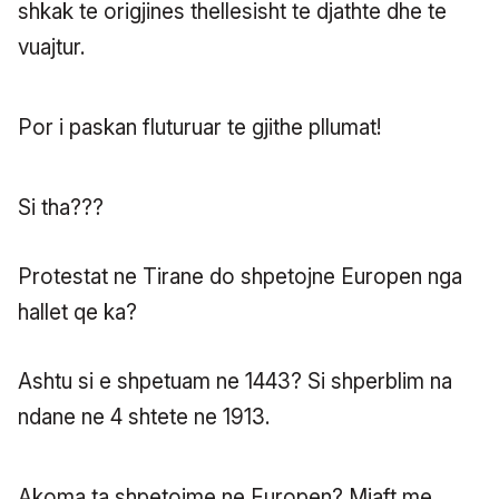
shkak te origjines thellesisht te djathte dhe te
vuajtur.
Por i paskan fluturuar te gjithe pllumat!
Si tha???
Protestat ne Tirane do shpetojne Europen nga
hallet qe ka?
Ashtu si e shpetuam ne 1443? Si shperblim na
ndane ne 4 shtete ne 1913.
Akoma ta shpetojme ne Europen? Mjaft me