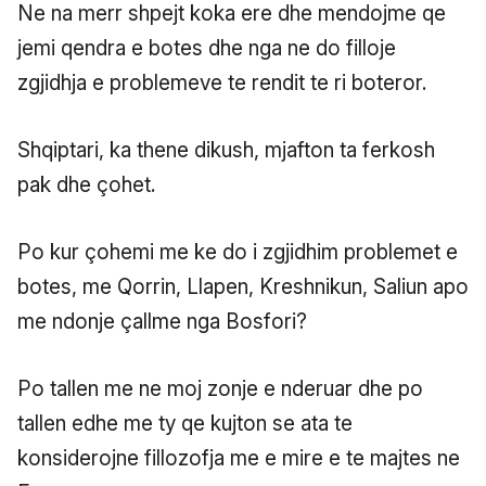
Ne na merr shpejt koka ere dhe mendojme qe
jemi qendra e botes dhe nga ne do filloje
zgjidhja e problemeve te rendit te ri boteror.
Shqiptari, ka thene dikush, mjafton ta ferkosh
pak dhe çohet.
Po kur çohemi me ke do i zgjidhim problemet e
botes, me Qorrin, Llapen, Kreshnikun, Saliun apo
me ndonje çallme nga Bosfori?
Po tallen me ne moj zonje e nderuar dhe po
tallen edhe me ty qe kujton se ata te
konsiderojne fillozofja me e mire e te majtes ne