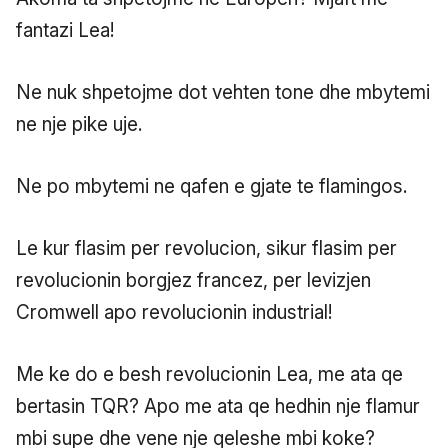
fantazi Lea!
Ne nuk shpetojme dot vehten tone dhe mbytemi
ne nje pike uje.
Ne po mbytemi ne qafen e gjate te flamingos.
Le kur flasim per revolucion, sikur flasim per
revolucionin borgjez francez, per levizjen
Cromwell apo revolucionin industrial!
Me ke do e besh revolucionin Lea, me ata qe
bertasin TQR? Apo me ata qe hedhin nje flamur
mbi supe dhe vene nje qeleshe mbi koke?