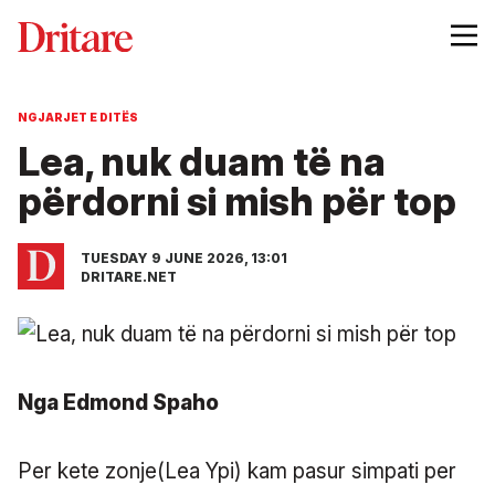
NGJARJET E DITËS
Lea, nuk duam të na
përdorni si mish për top
TUESDAY 9 JUNE 2026, 13:01
DRITARE.NET
Nga Edmond Spaho
Per kete zonje(Lea Ypi) kam pasur simpati per