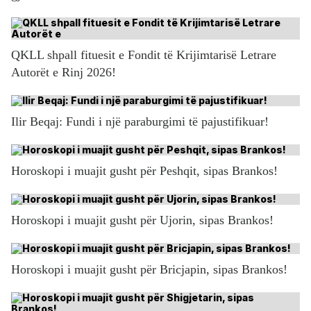
QKLL shpall fituesit e Fondit të Krijimtarisë Letrare
Autorët e Rinj 2026!
Ilir Beqaj: Fundi i një paraburgimi të pajustifikuar!
Horoskopi i muajit gusht për Peshqit, sipas Brankos!
Horoskopi i muajit gusht për Ujorin, sipas Brankos!
Horoskopi i muajit gusht për Bricjapin, sipas Brankos!