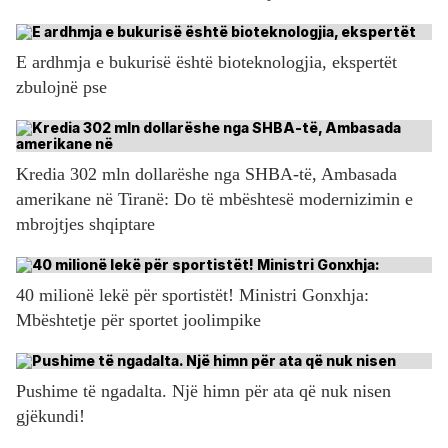
E ardhmja e bukurisë është bioteknologjia, ekspertët
zbulojnë pse
Kredia 302 mln dollarëshe nga SHBA-të, Ambasada
amerikane në Tiranë: Do të mbështesë modernizimin e
mbrojtjes shqiptare
40 milionë lekë për sportistët! Ministri Gonxhja:
Mbështetje për sportet joolimpike
Pushime të ngadalta. Një himn për ata që nuk nisen
gjëkundi!