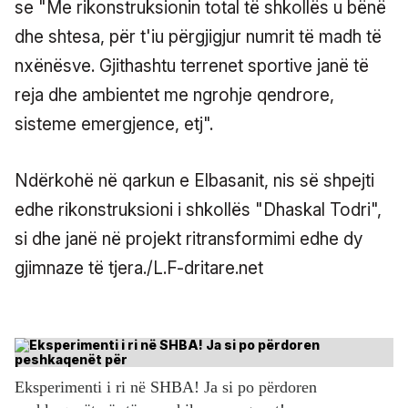
se "Me rikonstruksionin total të shkollës u bënë
dhe shtesa, për t'iu përgjigjur numrit të madh të
nxënësve. Gjithashtu terrenet sportive janë të
reja dhe ambientet me ngrohje qendrore,
sisteme emergjence, etj".
Ndërkohë në qarkun e Elbasanit, nis së shpejti
edhe rikonstruksioni i shkollës "Dhaskal Todri",
si dhe janë në projekt ritransformimi edhe dy
gjimnaze të tjera./L.F-dritare.net
Eksperimenti i ri në SHBA! Ja si po përdoren