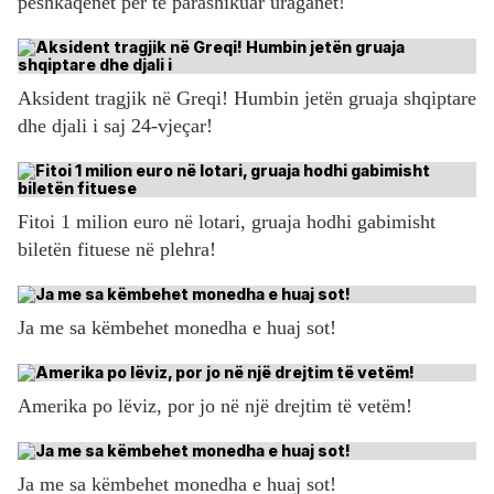
peshkaqenët për të parashikuar uraganet!
Aksident tragjik në Greqi! Humbin jetën gruaja shqiptare
dhe djali i saj 24-vjeçar!
Fitoi 1 milion euro në lotari, gruaja hodhi gabimisht
biletën fituese në plehra!
Ja me sa këmbehet monedha e huaj sot!
Amerika po lëviz, por jo në një drejtim të vetëm!
Ja me sa këmbehet monedha e huaj sot!