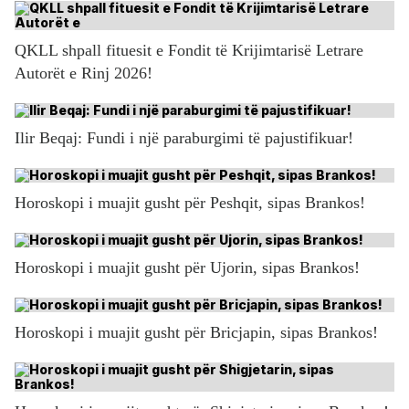
QKLL shpall fituesit e Fondit të Krijimtarisë Letrare
Autorët e Rinj 2026!
Ilir Beqaj: Fundi i një paraburgimi të pajustifikuar!
Horoskopi i muajit gusht për Peshqit, sipas Brankos!
Horoskopi i muajit gusht për Ujorin, sipas Brankos!
Horoskopi i muajit gusht për Bricjapin, sipas Brankos!