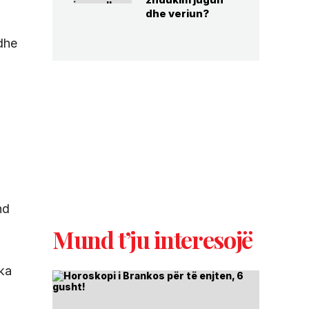
dhe veriun?
 dhe
nd
Mund t’ju interesojë
ika