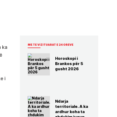
ME TE VIZITUARAT E 24 OREVE
n ka
ë
Horoskopi i
Brankos për 5
gusht 2026
e i
Ndarja
territoriale. A ka
ardhur koha ta
zhdukim jugun