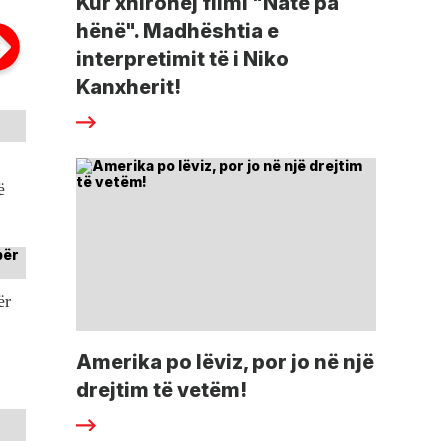
Kur xhirohej filmi "Natë pa
hënë". Madhështia e
interpretimit të i Niko
Kanxherit!
ë
ër
Amerika po lëviz, por jo në një
drejtim të vetëm!