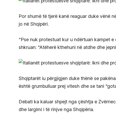
Por shumë të tjerë kanë reaguar duke vënë në 
jo në Shqipëri.
“Pse nuk protestuat kur u ndërtuan kampet e 
shkruan: “Atëherë kthehuni në atdhe dhe jepni
Shqiptarët iu përgjigjen duke thënë se pakëna
është grumbulluar prej vitesh dhe se tani “go
Debati ka kaluar shpejt nga çështja e Zvërneci
dhe largimi i të rinjve nga Shqipëria.