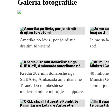
Amerika po lëviz, por jo në një
Ja me sa 
drejtim të vetëm!
sot!
Kredia 302 mln dollarëshe nga
40 milionë 
SHBA-të, Ambasada amerikane në
Ministri G
Tiranë: Do të mbështesë
sportet jo
modernizimin e mbrojtjes shqiptare