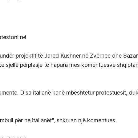
 kundër projektit të Jared Kushner në Zvërnec dhe Saza
uke sjellë përplasje të hapura mes komentuesve shqiptar
mente. Disa italianë kanë mbështetur protestuesit, duk
mbull për ne italianët”, shkruan një komentues.