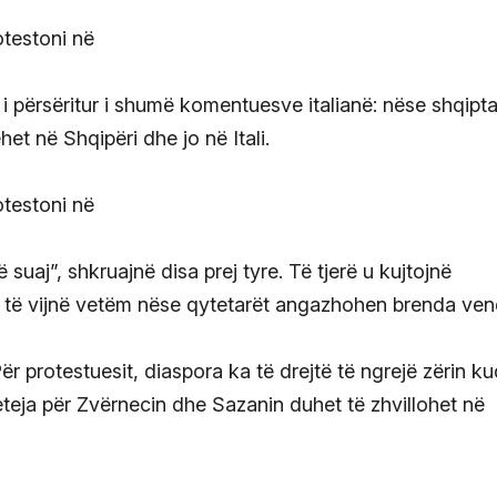
 përsëritur i shumë komentuesve italianë: nëse shqipta
het në Shqipëri dhe jo në Itali.
suaj”, shkruajnë disa prej tyre. Të tjerë u kujtojnë
 të vijnë vetëm nëse qytetarët angazhohen brenda vend
r protestuesit, diaspora ka të drejtë të ngrejë zërin k
eteja për Zvërnecin dhe Sazanin duhet të zhvillohet në