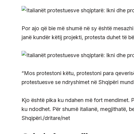
Por ajo që bie më shumë në sy është mesazhi i
janë kundër këtij projekti, protesta duhet të bë
“Mos protestoni këtu, protestoni para qeverisë 
protestuesve se ndryshimet në Shqipëri mund
Kjo është pika ku ndahen më fort mendimet. Pë
ku ndodhet. Për shumë italianë, megjithatë, b
Shqipëri./dritare/net