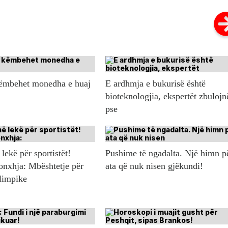
këmbehet monedha e huaj
E ardhmja e bukurisë është
bioteknologjia, ekspertët zbulojn
pse
lekë për sportistët!
Pushime të ngadalta. Një himn p
onxhja: Mbështetje për
ata që nuk nisen gjëkundi!
olimpike