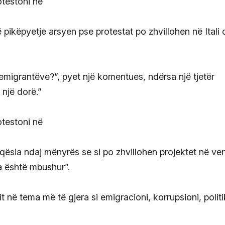
pikëpyetje arsyen pse protestat po zhvillohen në Itali
emigrantëve?”, pyet një komentues, ndërsa një tjetër
 një dorë.”
qësia ndaj mënyrës se si po zhvillohen projektet në ve
ta është mbushur”.
t në tema më të gjera si emigracioni, korrupsioni, polit