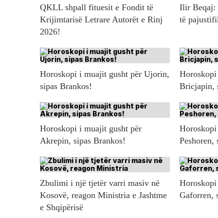
QKLL shpall fituesit e Fondit të
Ilir Beqaj:
Krijimtarisë Letrare Autorët e Rinj
të pajustif
2026!
Horoskopi i muajit gusht për Ujorin,
Horoskopi 
sipas Brankos!
Bricjapin,
Horoskopi i muajit gusht për
Horoskopi 
Akrepin, sipas Brankos!
Peshoren, 
Zbulimi i një tjetër varri masiv në
Horoskopi 
Kosovë, reagon Ministria e Jashtme
Gaforren, 
e Shqipërisë