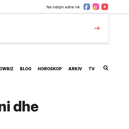
Na ndiqni edhe në
OWBIZ
BLOG
HOROSKOP
ARKIV
TV
ni dhe