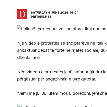
SATURDAY 6 JUNE 2026, 16:04
DRITARE.NET
Një video e protestës së shqiptarëve në Itali
shkaktuar debat të fortë në rrjetet sociale, d
dhe italianë.
Nën videon e protestës janë shfaqur qindra ko
përgëzuar për angazhimin e tyre qytetar.
“Jemi me ju! Ju lutem mos u dorëzoni, jeni she