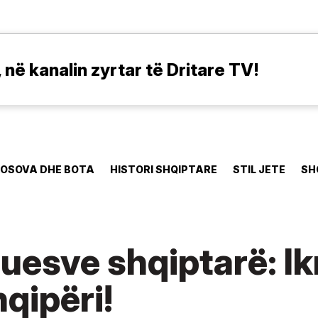
në kanalin zyrtar të Dritare TV!
OSOVA DHE BOTA
HISTORI SHQIPTARE
STIL JETE
SH
tuesve shqiptarë: Ik
qipëri!