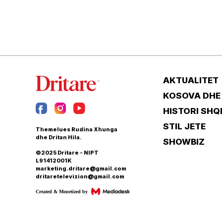
AKTUALITET
KOSOVA DHE
HISTORI SHQ
STIL JETE
Themelues Rudina Xhunga
dhe Dritan Hila.
SHOWBIZ
©2025 Dritare - NIPT
L91412001K
marketing.dritare@gmail.com
dritaretelevizion@gmail.com
Created & Monetized by