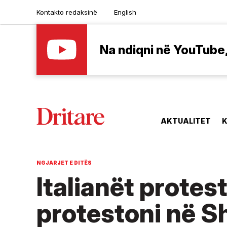
Kontakto redaksinë
English
Na ndiqni në YouTube, 
AKTUALITET
K
NGJARJET E DITËS
Italianët protes
protestoni në Sh