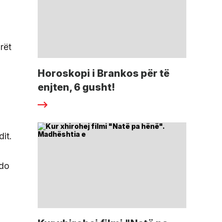
rët
Horoskopi i Brankos për të
enjten, 6 gusht!
it.
udo