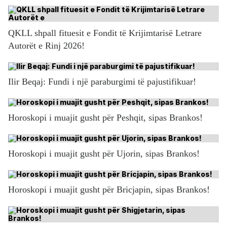
QKLL shpall fituesit e Fondit të Krijimtarisë Letrare
Autorët e Rinj 2026!
Ilir Beqaj: Fundi i një paraburgimi të pajustifikuar!
Horoskopi i muajit gusht për Peshqit, sipas Brankos!
Horoskopi i muajit gusht për Ujorin, sipas Brankos!
Horoskopi i muajit gusht për Bricjapin, sipas Brankos!