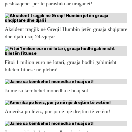
peshkaqenët për të parashikuar uraganet!
Aksident tragjik në Greqi! Humbin jetën gruaja shqiptare
dhe djali i saj 24-vjeçar!
Fitoi 1 milion euro në lotari, gruaja hodhi gabimisht
biletën fituese në plehra!
Ja me sa këmbehet monedha e huaj sot!
Amerika po lëviz, por jo në një drejtim të vetëm!