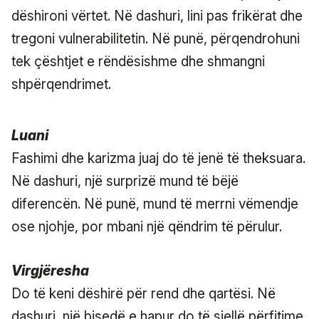
dëshironi vërtet. Në dashuri, lini pas frikërat dhe
tregoni vulnerabilitetin. Në punë, përqendrohuni
tek çështjet e rëndësishme dhe shmangni
shpërqendrimet.
Luani
Fashimi dhe karizma juaj do të jenë të theksuara.
Në dashuri, një surprizë mund të bëjë
diferencën. Në punë, mund të merrni vëmendje
ose njohje, por mbani një qëndrim të përulur.
Virgjëresha
Do të keni dëshirë për rend dhe qartësi. Në
dashuri, një bisedë e hapur do të sjellë përfitime,