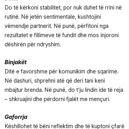
Do të kërkoni stabilitet, por nuk duhet të rrini në
rutinë. Në jetën sentimentale, kushtojini
vëmendje partnerit. Në punë, përfitoni nga
rezultatet e fillimeve të fundit dhe mos injoroni
dëshirën për ndryshim.
Binjakët
Ditë e favorshme për komunikim dhe sqarime.
Në dashuri, shprehni atë që deri tani keni
mbajtur brenda. Në punë, do t’ju lindin ide të reja
– shkruajini dhe përdorni fjalët me mençuri.
Gaforrja
Këshillohet të bëni reflektim dhe të kuptoni çfarë