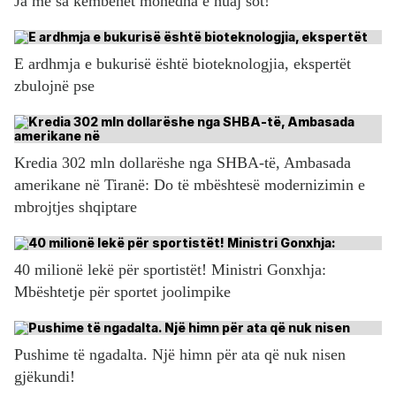
Ja me sa këmbehet monedha e huaj sot!
E ardhmja e bukurisë është bioteknologjia, ekspertët
zbulojnë pse
Kredia 302 mln dollarëshe nga SHBA-të, Ambasada
amerikane në Tiranë: Do të mbështesë modernizimin e
mbrojtjes shqiptare
40 milionë lekë për sportistët! Ministri Gonxhja:
Mbështetje për sportet joolimpike
Pushime të ngadalta. Një himn për ata që nuk nisen
gjëkundi!